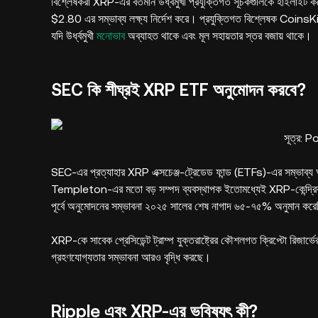
বিশ্লেষকরা XRP-এর বর্তমান উর্ধ্বমুখী প্রযুক্তিগত সূচকগুলিকে হাইলাইট করেছেন
$2.80 এর সম্ভাব্য লক্ষ্য নির্দেশ করে। প্রযুক্তিগত বিশ্লেষক Coins
যদি উর্ধ্বমুখী
মনোভাব
অব্যাহত থাকে এবং মূল সহায়তার স্তর বজায় থাকে।
SEC কি শীঘ্রই XRP ETF অনুমোদন করবে?
সূত্র: 
SEC-এর প্রত্যাহার XRP এক্সচেঞ্জ-ট্রেডেড ফান্ড (ETFs)-এর সম্ভা
Templeton-এর মতো বড় সম্পদ ব্যবস্থাপক ইতোমধ্যেই XRP-কেন্দ্
পূর্বে অনুমোদনের সম্ভাবনা ২০২৫ সালের শেষ নাগাদ ৬৫-৭৫% অনুমান কর
XRP-কে সাবেক প্রেসিডেন্ট ট্রাম্প যুক্তরাষ্ট্রের কৌশলগত ক্রিপ্টো রিজার্ভে
গ্রহণযোগ্যতার সম্ভাবনা আরও বৃদ্ধি করছে।
Ripple এবং XRP-এর ভবিষ্যৎ কী?