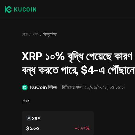
হোম
খবর
বিস্তারিত
XRP ১০% বৃদ্ধি পেয়েছে কারণ
বন্ধ করতে পারে, $4-এ পৌঁছান
KuCoin নিউজ
রিলিজের সময়:
২০/০৩/২০২৫, ০৪:০৬:২১
শেয়ার
XRP
$১.০৩
-২.৭৭%