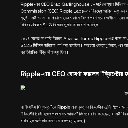
Ripple-এর CEO Brad Garlinghouse ১৯ মার্চ সোশ্যাল মিডিয়ায
Commission (SEC) Ripple Labs-এর বিরুদ্ধে আপিল বন্ধ করার পরিকল্পনা
মুহূর্ত। এই মামলা, যা প্রথমে ২০২০ সালে ট্রাম্প প্রশাসনের অধীনে দায়ে
বিক্রির মাধ্যমে $1.3 বিলিয়ন তুলার অভিযোগ করেছিল।
২০২৪ সালের আগস্টে বিচারক Analisa Torres Ripple-এর পক্ষে আংশিক 
$125 মিলিয়ন জরিমানা ধার্য করা হয়েছিল। সবচেয়ে গুরুত্বপূর্ণভাবে, এই র
প্রাতিষ্ঠানিক বিক্রি সীমাবদ্ধ ছিল।
Ripple-এর CEO ঘোষণা করলেন "ক্রিপ্টোর জন
উ
গার্লিংহাউস সিদ্ধান্তটিকে Ripple এবং বৃহত্তর ক্রিপ্টোকারেন্সি শিল্পে
"ক্রিপ্টোবিরোধী যুদ্ধে প্রথম বড় আঘাত" হিসেবে বর্ণনা করেছেন, যা এই বি
ধারাবাহিক অঙ্গীকার অবশেষে ফলপ্রসূ হয়েছে।