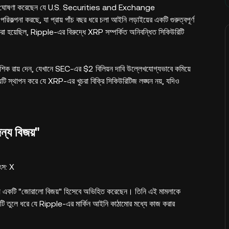
় ঘোষণা করেছেন যে U.S. Securities and Exchange
 করছে, যা প্রায় পাঁচ বছর ধরে চলা আইনি লড়াইয়ের একটি গুরুত্বপূর্ণ
র করা হয়েছিল, Ripple-এর বিরুদ্ধে XRP সম্পর্কিত অনিবন্ধিত সিকিউরিটি
রায় দেন, যেখানে SEC-এর $2 বিলিয়ন দাবি উল্লেখযোগ্যভাবে কমিয়ে
ায়টি স্থাপন করে যে XRP-এর খুচরা বিক্রি সিকিউরিটিজ লঙ্ঘন নয়, যদিও
্য বিজয়"
ৎস: X
র জন্য একটি "জোরালো বিজয়" হিসেবে অভিহিত করেছেন। তিনি এই মামলাকে
ষয়টি তুলে ধরে যে Ripple-এর মার্কিন আইনি কাঠামোর মধ্যে কাজ করার