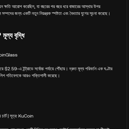
়ন ক্ষতি আরোপ করেছিল, যা বছরের পর বছর ধরে বাজারের আস্থার উপর
ম্পদের জন্য একটি নতুন নিয়ন্ত্রক স্পষ্টতা এবং বৈধতার যুগের সূচনা করেছে।
ূল্য বৃদ্ধি
CoinGlass
2.59-এ ইন্ট্রাডে সর্বোচ্চ পর্যায়ে পৌঁছায়। দ্রুত মূল্য পরিবর্তন এক ঘণ্টার
া বুলিশ গতিবেগকে আরও শক্তিশালী করেছে।
য চার্ট | সূত্র: KuCoin