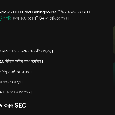
 Ripple-এর CEO Brad Garlinghouse নিশ্চিত করেছেন যে SEC
বুলিশ গতি
বজায় রাখে, তবে এটি $4-এ পৌঁছাতে পারে।
 XRP-এর মূল্য ১০%-এর বেশি বেড়েছে।
5 বিলিয়ন ক্ষতির কারণ হয়েছিল।
শন লিকুইডেট করা হয়েছে।
 মনোভাবের মধ্যে।
ুমোদন দ্রুততর করতে পারে।
শেষ করল SEC