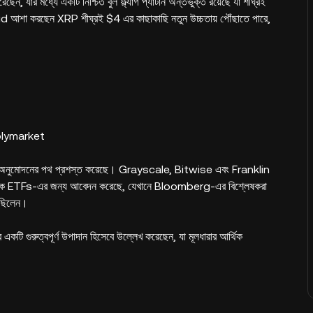
, যার মধ্যে একটি নিশ্চিত বুল ফ্ল্যাগ প্যাটার্ন অন্তর্ভুক্ত রয়েছে যা শীঘ্রই
Kid আশা করছেন XRP শীঘ্রই $4 এর কাছাকাছি নতুন উচ্চতায় পৌঁছাতে পারে,
Polymarket
ব্য অনুমোদনের পথ প্রশস্ত করেছে। Grayscale, Bitwise এবং Franklin
রিক ETFs-এর জন্য আবেদন করেছে, যেখানে Bloomberg-এর বিশ্লেষকরা
েছিলেন।
র একটি গুরুত্বপূর্ণ উপাদান হিসেবে উল্লেখ করেছেন, যা মূলধারার আর্থিক