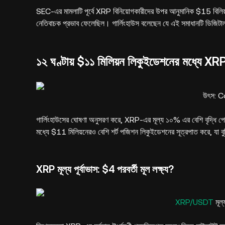
SEC-এর মামলাটি পূর্বে XRP বিনিয়োগকারীদের উপর আনুমানিক $15 বিলিয
নেতিবাচক প্রভাব ফেলেছিল। গার্লিংহাউস বলেছেন যে এই সমাধানটি ডিজিটাল স
১২ ঘণ্টায় $১১ মিলিয়ন লিকুইডেশনের মধ্যে XRP ম
উৎস: 
গার্লিংহাউসের ঘোষণা অনুসরণ করে, XRP-এর মূল্য ১০% এর বেশি বৃদ্ধি পেয়ে $
মধ্যে $11 মিলিয়নেরও বেশি শর্ট পজিশন লিকুইডেশনের সূত্রপাত করে, য
XRP মূল্য পূর্বাভাস: $4 পরবর্তী মূল লক্ষ্য?
XRP/USDT
মূল্