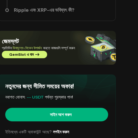
Ripple এবং XRP-এর ভবিষ্যৎ কী?
জেমস্লট
প্রতিদিন
বিনামূল্যে টোকেন উপার্জন
করতে কাজগুলি সম্পূর্ণ করুন
GemSlot এ যান
নতুনদের জন্য সীমিত সময়ের অফার!
নবাগত বোনাস:
-- USDT
পর্যন্ত পুরস্কার পান!
সাইন আপ করুন
ইতিমধ্যে একটি অ্যাকাউন্ট আছে?
লগইন করুন