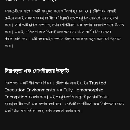
ব্লকচেইনের সাথে এআই সংযুক্ত করে জটিলতা দূর করা হয়। টেলিগ্রাম এআই
চেইনে এআই সরঞ্জাম ব্যবহারকারীদের বিকেন্দ্রীভূত প্রযুক্তি নেভিগেশনে সহায়তা
করে। তারা স্মার্ট চুক্তি সম্পাদন, তথ্য গোপনীয়তা এবং সম্পদ ব্যবস্থাপনাকে উন্নত
করে। এআই-চালিত পদ্ধতি ডিফাই এবং অন্যান্য খাতে স্মার্টার সিদ্ধান্তের
প্রতিশ্রুতি দেয়। এটি ব্লকচেইন স্পেসে উদ্ভাবনের জন্য নতুন সম্ভাবনা উন্মোচন
করে।
নিরাপত্তা এবং গোপনীয়তার উন্নতি
নিরাপত্তা একটি শীর্ষ অগ্রাধিকার। টেলিগ্রাম এআই চেইন Trusted
Execution Environments এবং Fully Homomorphic
Encryption ব্যবহার করে। এই প্রযুক্তিগুলি বিকেন্দ্রীকৃত প্ল্যাটফর্মেও
ব্যবহারকারীর ডেটা এবং সম্পদ রক্ষা করে। চেইনটি গোপনীয়তা এবং নিরাপত্তার জন্য
একটি উচ্চ মান নির্ধারণ করে, যখন স্বচ্ছতা বজায় রাখে।