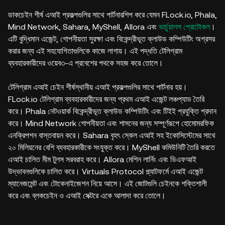
ডাকচেইন শীর্ষ এআই প্রকল্পগুলির সাথে পার্টনারশিপ করে যেমন FLock.io, Phala,
Mind Network, Sahara, MyShell, Allora এবং
ভার্চুয়ালস প্রোটোকল
।
এটি বুদ্ধিমান এজেন্ট, গোপনীয়তা সুরক্ষা এবং বিকেন্দ্রীভূত ক্লাউড কম্পিউটিং অগ্রসর
করার জন্য এই সহযোগিতাগুলিকে কাজে লাগায়। এই পদ্ধতি টেলিগ্রাম
ব্যবহারকারীদের ওয়েব৩-এ প্রবেশের পথকে সহজ করে তোলে।
টেলিগ্রাম এআই চেইন শীর্ষস্থানীয় এআই প্রকল্পগুলির সাথে পার্টনার হয়।
FLock.io টেলিগ্রাম ব্যবহারকারীদের জন্য প্রথম এআই এজেন্ট লঞ্চপ্যাড তৈরি
করে। Phala নেটওয়ার্ক বিকেন্দ্রীভূত ক্লাউড কম্পিউটিং এবং টিইই প্রযুক্তি প্রদান
করে। Mind Network গোপনীয়তা এবং শাসনের জন্য সম্পূর্ণরূপে হোমোমরফিক
এনক্রিপশন বাস্তবায়ন করে। Sahara বৃহৎ স্কেল এআই সহ ইকোসিস্টেমের সাথে
২০ মিলিয়নের বেশি ব্যবহারকারীকে সংযুক্ত করে। MyShell কমিউনিটি তৈরি করতে
এআই চালিত মীম টুলস সরবরাহ করে। Allora মেশিন লার্নিং এবং ডিএফআই
উদ্ভাবনগুলিকে চালিত করে। Virtuals Protocol প্ল্যাটফর্মে এআই এজেন্ট
ম্যানেজমেন্ট এবং টোকেনাইজেশন নিয়ে আসে। এই জোটগুলি চেইনকে শক্তিশালী
করে এবং ব্লকচেইন ও এআই সেক্টরে একে আলাদা করে তোলে।