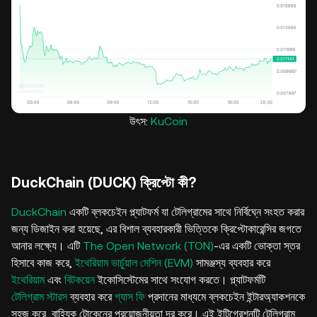
উৎস:
KuCoin
DuckChain (DUCK) ক্রিপ্টো কী?
DuckChain
একটি ব্লকচেইন প্ল্যাটফর্ম যা টেলিগ্রামের সাথে নির্বিঘ্নে সংহত করার
জন্য ডিজাইন করা হয়েছে, এর বিশাল ব্যবহারকারী ভিত্তিকে ক্রিপ্টোকারেন্সির জগতে
আনার লক্ষ্যে। এটি
The Open Network (TON)
-এর একটি ভোক্তা স্তর
হিসাবে কাজ করে,
ইথেরিয়াম ভার্চুয়াল মেশিন (EVM)
সামঞ্জস্য ব্যবহার করে
ইথেরিয়াম
এবং
বিটকয়েন
ইকোসিস্টেমের সাথে সংযোগ করতে। প্ল্যাটফর্মটি
টেলিগ্রাম স্টারস
ব্যবহার করে
গ্যাস ফি
প্রদানের মাধ্যমে ব্লকচেইন ইন্টারঅ্যাকশনকে
সহজ করে, বাহ্যিক টোকেনের প্রয়োজনীয়তা দূর করে। এই ইন্টিগ্রেশনটি টেলিগ্রাম