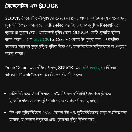
টোকেনোমিক্স এবং $DUCK
$DUCK টোকেনটি টেলিগ্রাম AI চেইনে লেনদেন, শাসন এবং ইন্টারঅ্যাকশনের জন্য
জ্বালানী হিসেবে কাজ করে। এটি স্টেকিং, ভোটিং এবং এক্সক্লুসিভ ফিচারগুলিতে
প্রবেশের সুযোগ দেয়। প্ল্যাটফর্মটি বৃদ্ধি পেলে, $DUCK একটি কেন্দ্রীয় ভূমিকা
পালন করবে। এখন
$DUCK
KuCoin-এ কেনার উপযুক্ত সময়। প্রাথমিক
গ্রাহকরা সম্ভাব্য মূল্য বৃদ্ধির সুবিধা নিতে এবং ইকোসিস্টেমে সক্রিয়ভাবে অংশগ্রহণ
করতে পারেন।
DuckChain-এর নেটিভ টোকেন, $DUCK, এর
মোট সরবরাহ
১০ বিলিয়ন
টোকেন। DuckChain-এর টোকেন বন্টন নিম্নরূপঃ
কমিউনিটি এবং ইকোসিস্টেম: ৭৭% টোকেন কমিউনিটি ইনগেজমেন্ট এবং
ইকোসিস্টেম ডেভেলপমেন্ট বাড়ানোর জন্য উৎসর্গ করা হয়েছে।
টিম এবং কন্ট্রিবিউটরস: ২৩% টোকেন টিম এবং কন্ট্রিবিউটরদের জন্য সংরক্ষিত করা
হয়েছে, যা চলমান উদ্ভাবন এবং প্রকল্পের বৃদ্ধি নিশ্চিত করে।