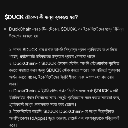
$DUCK টোকেন কী জন্য ব্যবহৃত হয়?
DuckChain-এর নেটিভ টোকেন, $DUCK, এর ইকোসিস্টেমের মধ্যে বিভিন্ন
উদ্দেশ্যে ব্যবহৃত হয়:
১. শাসন: $DUCK ধরে রাখলে আপনি সিদ্ধান্ত গ্রহণ প্রক্রিয়ায় অংশ নিতে
পারেন, প্ল্যাটফর্মের ভবিষ্যতের উন্নয়নে প্রভাব ফেলতে পারেন।
২. DuckChain-এ $DUCK টোকেন স্টেকিং: আপনি নেটওয়ার্ককে সুরক্ষিত
করতে সহায়তা করার জন্য $DUCK স্টেক করতে পারেন এবং পরিবর্তে পুরস্কার
অর্জন করতে পারেন, ইকোসিস্টেমের স্থিতিশীলতা এবং অংশগ্রহণ বাড়ানোর
জন্য।
৩. DuckChain-এ ইউনিফাইড গ্যাস সিস্টেম সহজ করা: $DUCK একটি
ইউনিফাইড গ্যাস সিস্টেমের সাথে পেমেন্ট প্রক্রিয়াকে সরল করতে সহায়তা করে,
প্ল্যাটফর্মের মধ্যে লেনদেনকে সহজ করে তোলে।
৪. ইকোসিস্টেম কারেন্সি: $DUCK DuckChain-এর মধ্যে বিকেন্দ্রীকৃত
অ্যাপ্লিকেশন (dApps) জুড়ে তারল্য, পেমেন্ট এবং অংশগ্রহণকে শক্তিশালী
করে।