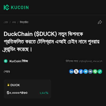
হোম
খবর
বিস্তারিত
DuckChain ($DUCK) নতুন ভিশনকে
প্রতিফলিত করতে টেলিগ্রাম এআই চেইন নামে পুনরায়
ব্র্যান্ডিং করেছে।
KuCoin নিউজ
রিলিজের সময়:
১৭/০১/২০২৫, ০৯:২০:১৭
শেয়ার
DUCK
$০.০০০০৭৪৬৩
২.৯২%