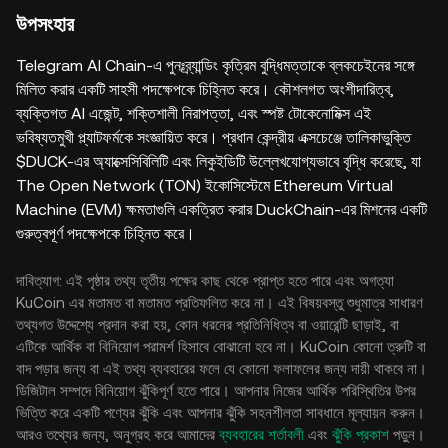
উপসংহার
Telegram AI Chain-এ পুনঃব্র্যান্ডিং কৃত্রিম বুদ্ধিমত্তাকে ব্লকচেইনের সঙ্গে
মিলিত করার একটি সাহসী পদক্ষেপকে চিহ্নিত করে। কৌশলগত অংশীদারিত্ব,
ব্যক্তিগত AI এজেন্ট, শক্তিশালী নিরাপত্তা, এবং স্পষ্ট টোকেনোমিক্স এই
ভবিষ্যতমুখী প্ল্যাটফর্মকে সংজ্ঞায়িত করে। প্রধান কেন্দ্রীয় এক্সচেঞ্জে তালিকাভুক্তি
$DUCK-এর অ্যাক্সেসিবিলিটি এবং লিকুইডিটি উল্লেখযোগ্যভাবে বৃদ্ধি করেছে, যা
The Open Network (TON) ইকোসিস্টেমে Ethereum Virtual
Machine (EVM) ক্ষমতাগুলি একত্রিত করার DuckChain-এর মিশনের একটি
গুরুত্বপূর্ণ পদক্ষেপকে চিহ্নিত করে।
দাবিত্যাগ: এই পৃষ্ঠার তথ্য তৃতীয় পক্ষের কাছ থেকে প্রাপ্ত হতে পারে এবং অগত্যা
KuCoin এর মতামত বা মতামত প্রতিফলিত করে না। এই বিষয়বস্তু শুধুমাত্র সাধারণ
তথ্যগত উদ্দেশ্যে প্রদান করা হয়, কোন ধরনের প্রতিনিধিত্ব বা ওয়ারেন্টি ছাড়াই, বা
এটিকে আর্থিক বা বিনিয়োগ পরামর্শ হিসাবে বোঝানো হবে না। KuCoin কোনো ত্রুটি বা
বাদ পড়ার জন্য বা এই তথ্য ব্যবহারের ফলে যে কোনো ফলাফলের জন্য দায়ী থাকবে না।
ডিজিটাল সম্পদে বিনিয়োগ ঝুঁকিপূর্ণ হতে পারে। আপনার নিজের আর্থিক পরিস্থিতির উপর
ভিত্তি করে একটি পণ্যের ঝুঁকি এবং আপনার ঝুঁকি সহনশীলতা সাবধানে মূল্যায়ন করুন।
আরও তথ্যের জন্য, অনুগ্রহ করে আমাদের
ব্যবহারের শর্তাবলী
এবং
ঝুঁকি প্রকাশ
পড়ুন।