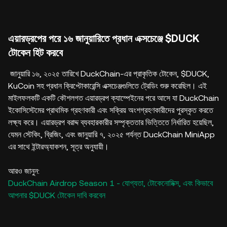
এয়ারড্রপের পরে ১৬ জানুয়ারিতে প্রধান এক্সচেঞ্জে $DUCK
টোকেন হিট করবে
জানুয়ারি ১৬, ২০২৫ তারিখে DuckChain-এর প্রাকৃতিক টোকেন, $DUCK,
KuCoin সহ প্রধান ক্রিপ্টোকারেন্সি এক্সচেঞ্জগুলিতে ট্রেডিং শুরু করেছিল। এই
মাইলফলকটি একটি কৌশলগত এয়ারড্রপ ক্যাম্পেইনের পরে আসে যা DuckChain
ইকোসিস্টেমের প্রাথমিক গ্রহণকারী এবং সক্রিয় অংশগ্রহণকারীদের পুরস্কৃত করতে
লক্ষ্য করে। এয়ারড্রপ বরাদ্দ ব্যবহারকারীর সম্পৃক্ততার ভিত্তিতে নির্ধারিত হয়েছিল,
যেমন স্টেকিং, ব্রিজিং, এবং জানুয়ারি ৭, ২০২৫ পর্যন্ত DuckChain MiniApp
এর সাথে ইন্টারঅ্যাকশন, সূত্র অনুযায়ী।
আরও জানুন:
DuckChain Airdrop Season 1 - যোগ্যতা, টোকেনোমিক্স, এবং কিভাবে
আপনার $DUCK টোকেন দাবি করবেন