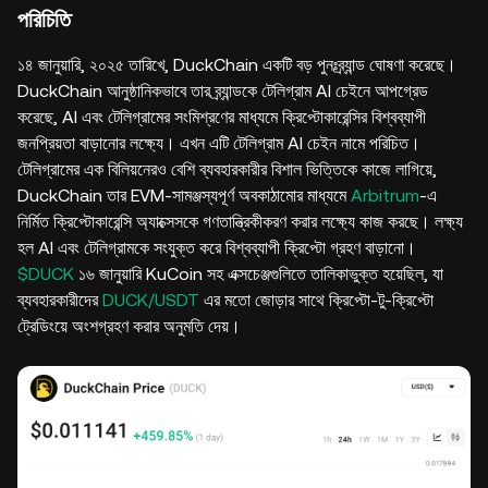
পরিচিতি
১৪ জানুয়ারি, ২০২৫ তারিখে, DuckChain একটি বড় পুনঃব্র্যান্ড ঘোষণা করেছে।
DuckChain আনুষ্ঠানিকভাবে তার ব্র্যান্ডকে টেলিগ্রাম AI চেইনে আপগ্রেড
করেছে, AI এবং টেলিগ্রামের সংমিশ্রণের মাধ্যমে ক্রিপ্টোকারেন্সির বিশ্বব্যাপী
জনপ্রিয়তা বাড়ানোর লক্ষ্যে। এখন এটি টেলিগ্রাম AI চেইন নামে পরিচিত।
টেলিগ্রামের এক বিলিয়নেরও বেশি ব্যবহারকারীর বিশাল ভিত্তিকে কাজে লাগিয়ে,
DuckChain তার EVM-সামঞ্জস্যপূর্ণ অবকাঠামোর মাধ্যমে
Arbitrum
-এ
নির্মিত ক্রিপ্টোকারেন্সি অ্যাক্সেসকে গণতান্ত্রিকীকরণ করার লক্ষ্যে কাজ করছে। লক্ষ্য
হল AI এবং টেলিগ্রামকে সংযুক্ত করে বিশ্বব্যাপী ক্রিপ্টো গ্রহণ বাড়ানো।
$DUCK
১৬ জানুয়ারি KuCoin সহ এক্সচেঞ্জগুলিতে তালিকাভুক্ত হয়েছিল, যা
ব্যবহারকারীদের
DUCK/USDT
এর মতো জোড়ার সাথে ক্রিপ্টো-টু-ক্রিপ্টো
ট্রেডিংয়ে অংশগ্রহণ করার অনুমতি দেয়।