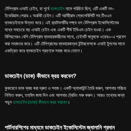
টেলিগ্রাম এআই চেইন, যা পূর্বে
ডাকচেইন
নামে পরিচিত ছিল, এটি একটি নন-
ইথেরিয়াম লেয়ার ২ অরবিট চেইন। এটি আর্বিট্রাম স্কেলেবিলিটি সহ টিওএন
ব্লকচেইনকে উন্নত করে। এই প্ল্যাটফর্মটির লক্ষ্য হল টেলিগ্রাম ইকোসিস্টেমের
মধ্যে সবচেয়ে বড় এআই চেইন এবং একটি শীর্ষ ইভিএম চেইন হওয়া। এক
বিলিয়নেরও বেশি টেলিগ্রাম ব্যবহারকারীদের সাথে, চেইনটি মানুষকে ওয়েব৩-এ প্রবেশ
করা সহজতর করে। এটি টেলিগ্রামের ব্যবহারবান্ধব ইন্টারফেসকে এআই টুলসের সাথে
একত্রিত করে ব্লকচেইন গ্রহণকে সহজ করে তোলে।
ডাকচেইন (ডাক) কীভাবে ক্রয় করবেন?
কুকয়েনে ডাক ক্রয় করা দ্রুত ও সহজ। একটি অ্যাকাউন্ট তৈরি করুন, আপনার পরিচয়
নিশ্চিত করুন, তহবিল জমা দিন এবং আপনার ট্রেডিং শুরু করুন। আরও তথ্যের জন্য
পড়ুন
ডাকচেইন (ডাক) কীভাবে ক্রয় করবেন
।
পার্টনারশিপের মাধ্যমে ডাকচেইন ইকোসিস্টেম জ্বালানি প্রদান