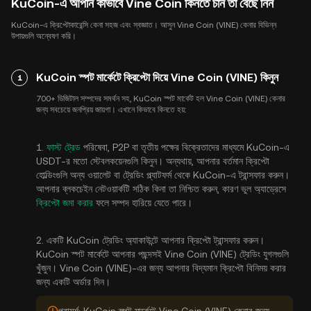
KuCoin-এ আপনি কীভাবে Vine Coin কিনতে চান তা বেছে নিন
KuCoin-এ ক্রিপ্টোকারেন্সি কেনা সহজ এবং স্বজ্ঞাত। আসুন Vine Coin (VINE) কেনার বিভিন্ন
উপায়গুলি অন্বেষণ করি।
KuCoin স্পট মার্কেটে ক্রিপ্টো দিয়ে Vine Coin (VINE) কিনুন
1
700+ ডিজিটাল সম্পদের সমর্থন সহ, KuCoin স্পট মার্কেট হল Vine Coin (VINE) কেনার
জন্য সবচেয়ে জনপ্রিয় জায়গা। এখানে কিভাবে কিনতে হয়:
1.
ফাস্ট ট্রেড
পরিষেবা, P2P বা তৃতীয় পক্ষের বিক্রেতাদের মাধ্যমে KuCoin-এ
USDT-র মতো স্টেবলকয়েনগুলি কিনুন। অন্যথায়, আপনার বর্তমান ক্রিপ্টো
হোল্ডিংগুলি অন্য ওয়ালেট বা ট্রেডিং প্ল্যাটফর্ম থেকে KuCoin-এ ট্রান্সফার করুন।
আপনার ব্লকচেইন নেটওয়ার্কটি সঠিক কিনা তা নিশ্চিত করুন, কারণ ভুল অ্যাড্রেসে
ক্রিপ্টো জমা করার
ফলে সম্পদ হারিয়ে যেতে পারে।
2. একটি KuCoin ট্রেডিং অ্যাকাউন্টে আপনার ক্রিপ্টো ট্রান্সফার করুন।
KuCoin স্পট মার্কেটে আপনার পছন্দসই Vine Coin (VINE) ট্রেডিং যুগলগুলি
খুঁজুন। Vine Coin (VINE)-এর জন্য আপনার বিদ্যমান ক্রিপ্টো বিনিময় করার
জন্য একটি অর্ডার দিন।