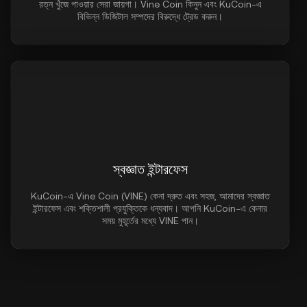
রত্ন খুঁজে পাওয়ার সেরা জায়গা। Vine Coin কিনুন এবং KuCoin-এ
বিভিন্ন ডিজিটাল সম্পদের বিরুদ্ধে ট্রেড করুন।
স্বজ্ঞাত ইন্টারফেস
KuCoin-এ Vine Coin (VINE) কেনা দ্রুত এবং সহজ, আমাদের স্বজ্ঞাত
ইন্টারফেস এবং শক্তিশালী প্রযুক্তিকে ধন্যবাদ। আপনি KuCoin-এ কেনার
সময় মুহূর্তের মধ্যে VINE পান।