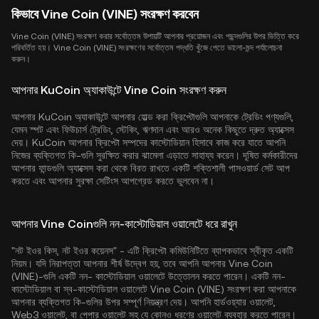
কিভাবে Vine Coin (VINE) সংরক্ষণ করবেন
Vine Coin (VINE) সংরক্ষণ করার সর্বোত্তম উপায়টি আপনার প্রয়োজন এবং পছন্দগুলির উপর ভিত্তি করে
পরিবর্তিত হয়। Vine Coin (VINE) সংরক্ষণের সর্বোত্তম পদ্ধতি খুঁজে পেতে ভালো-মন্দ পর্যালোচনা
করুন।
আপনার KuCoin অ্যাকাউন্টে Vine Coin সংরক্ষণ করুন
আপনার KuCoin অ্যাকাউন্টে আপনার হোল্ড করা ক্রিপ্টোগুলি আপনাকে ট্রেডিং পণ্যগুলি,
যেমন স্পট এবং ফিউচার্স ট্রেডিং, স্টেকিং, ঋণদান এবং আরও অনেক কিছুতে দ্রুত অ্যাক্সেস
দেয়। KuCoin আপনার ক্রিপ্টো সম্পদের কাস্টোডিয়ান হিসাবে কাজ করে যাতে আপনি
নিজের ব্যক্তিগত কি-গুলি সুরক্ষিত করার ঝামেলা এড়াতে সাহায্য করেন। দূষিত কর্মকারীদের
আপনার ফান্ডগুলি অ্যাক্সেস করা থেকে বিরত রাখতে একটি শক্তিশালী পাসওয়ার্ড সেট আপ
করতে এবং আপনার সুরক্ষা সেটিংস আপগ্রেড করতে ভুলবেন না।
আপনার Vine Coinগুলি নন-কাস্টোডিয়াল ওয়ালেটে ধরে রাখুন
"নট ইওর কিস, নট ইওর কয়েনস" - এটি ক্রিপ্টো কমিউনিটিতে ব্যাপকভাবে স্বীকৃত একটি
নিয়ম। যদি নিরাপত্তা আপনার শীর্ষ উদ্বেগ হয়, তবে আপনি আপনার Vine Coin
(VINE)-গুলি একটি নন- কাস্টোডিয়াল ওয়ালেটে উত্তোলন করতে পারেন। একটি নন-
কাস্টোডিয়াল বা স্ব-কাস্টোডিয়াল ওয়ালেটে Vine Coin (VINE) সংরক্ষণ করা আপনাকে
আপনার ব্যক্তিগত কি-গুলির উপর সম্পূর্ণ নিয়ন্ত্রণ দেয়। আপনি হার্ডওয়্যার ওয়ালেট,
Web3 ওয়ালেট, বা পেপার ওয়ালেট সহ যে কোনও ধরণের ওয়ালেট ব্যবহার করতে পারেন।