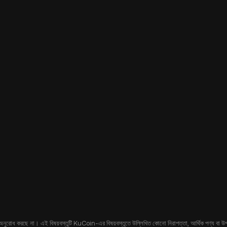
 অনুরোধ করছে না। এই বিষয়বস্তুটি KuCoin-এর বিষয়বস্তুতে উল্লিখিত কোনো নিরাপত্তা, আর্থিক পণ্য বা উপকরণ