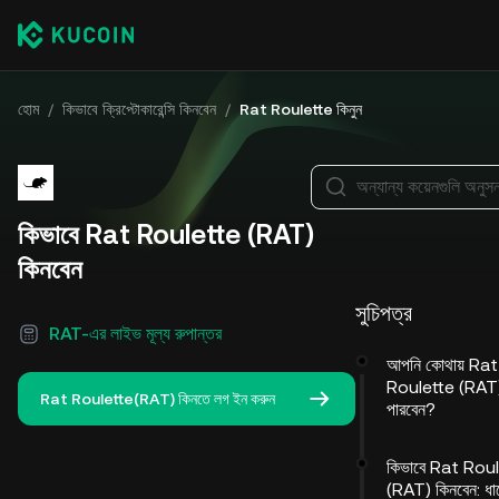
হোম
/
কিভাবে ক্রিপ্টোকারেন্সি কিনবেন
/
Rat Roulette কিনুন
অন্যান্য কয়েনগুলি অনুসন
কিভাবে Rat Roulette (RAT)
কিনবেন
সুচিপত্র
RAT-এর লাইভ মূল্য রুপান্তর
আপনি কোথায় Rat
Roulette (RAT)
Rat Roulette(RAT) কিনতে লগ ইন করুন
পারবেন?
কিভাবে Rat Rou
(RAT) কিনবেন: ধা