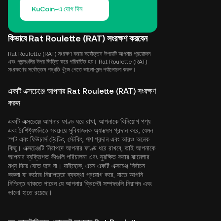
KuCoin-এ যোগ দিন
কিভাবে Rat Roulette (RAT) সংরক্ষণ করবেন
Rat Roulette (RAT) সংরক্ষণ করার সর্বোত্তম উপায়টি আপনার প্রয়োজন
এবং পছন্দগুলির উপর ভিত্তি করে পরিবর্তিত হয়। Rat Roulette (RAT)
সংরক্ষণের সর্বোত্তম পদ্ধতি খুঁজে পেতে ভালো-মন্দ পর্যালোচনা করুন।
একটি এক্সচেঞ্জে আপনার Rat Roulette (RAT) সংরক্ষণ
করুন
একটি এক্সচেঞ্জে আপনার ফাণ্ড ধরে রাখা, আপনাকে বিনিয়োগ পণ্য
এবং বৈশিষ্ট্যগুলিতে সবচেয়ে সুবিধাজনক অ্যাক্সেস প্রদান করে, যেমন
স্পট এবং ফিউচার্স ট্রেডিং, স্টেকিং, ঋণ প্রদান এবং আরও অনেক
কিছু। এক্সচেঞ্জটি নিরাপদে আপনার ফাণ্ড ধরে রাখবে, তাই আপনাকে
আপনার ব্যক্তিগত কীগুলি পরিচালনা এবং সুরক্ষিত করার ঝামেলার
মধ্য দিয়ে যেতে হবে না। যাইহোক, এমন একটি এক্সচেঞ্জ নির্বাচন
করুনা যা কঠোর নিরাপত্তা ব্যবস্থা প্রয়োগ করে, যাতে আপনি
নিশ্চিন্ত থাকতে পারেন যে আপনার ক্রিপ্টো সম্পদগুলি নিরাপদ এবং
ভালো হাতে রয়েছে।