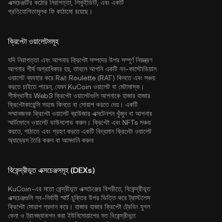
এক্সচেঞ্জটির কঠোর নিরাপত্তা, লিকুইডিটি, এবং একটি
প্রতিযোগিতামূলক ফি কাঠামো রয়েছে।
ক্রিপ্টো ওয়ালেটসমূহ
যদি নিরাপত্তা এবং আপনার ক্রিপ্টো সম্পদের উপর সম্পূর্ণ নিয়ন্ত্রণ
আপনার শীর্ষ অগ্রাধিকার হয়, তাহলে আপনি একটি নন-কাস্টোডিয়াল
ওয়ালেট ব্যবহার করে Rat Roulette (RAT) কিনতে এবং সঞ্চয়
করতে চাইতে পারেন, যেমন
KuCoin ওয়ালেট
বা মেটামাস্ক।
শীর্ষস্থানীয় Web3 ক্রিপ্টো ওয়ালেটগুলি আপনাকে হাজার হাজার
ক্রিপ্টোকারেন্সি সহজে কিনতে বা সোয়াপ করতে দেয়। একটি
সম্মানজনক ক্রিপ্টো ওয়ালেট ব্রাউজার এক্সটেনশন খুঁজুন বা আপনার
স্মার্টফোনে ওয়ালেট ডাউনলোড করুন। ক্রিপ্টো এবং NFTs সঞ্চয়
করতে, পাঠাতে এবং গ্রহণ করতে একটি বিদ্যমান ক্রিপ্টো ওয়ালেট
অ্যাড্রেস তৈরি করুন বা আমদানি করুন৷
বিকেন্দ্রীভূত এক্সচেঞ্জসমূহ (DEXs)
KuCoin-এর মতো কেন্দ্রীভূত এক্সচেঞ্জের বিপরীতে, বিকেন্দ্রীভূত
এক্সচেঞ্জগুলি স্ব-নির্বাহী স্মার্ট চুক্তির উপর ভিত্তি করে ট্রাস্টলেস
ক্রিপ্টো সোয়াপ প্রদান করে। হাজার হাজার ক্রিপ্টো ট্রেডিং যুগল
কেনা ও ট্রানজ্যাকশন করা ইউনিসোয়াপের মত বিকেন্দ্রীভূত