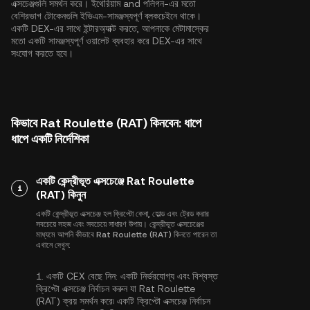
এক্সচেঞ্জগুলি সমর্থন করে।
ইথেরিয়াম
and
পলিগন
-এর মতো
বেশিরভাগ টোকেনগুলি ইভিএম-সামঞ্জস্যপূর্ণ ব্লকচেইনে থাকে।
একটি DEX-এর সাথে ইন্টারঅ্যাক্ট করতে, আপনাকে মেটামাস্কের
মতো একটি সামঞ্জস্যপূর্ণ ওয়ালেট ব্যবহার করে DEX-এর সাথে
সংযোগ করতে হবে।
কিভাবে Rat Roulette (RAT) কিনবেন: ধাপে
ধাপে একটি নির্দেশিকা
একটি কেন্দ্রীভূত এক্সচেঞ্জে Rat Roulette
1
(RAT) কিনুন
একটি কেন্দ্রীভূত এক্সচেঞ্জ হল ক্রিপ্টো কেনা, হোল্ড এবং ট্রেড করার
সবচেয়ে সহজ এবং সবচেয়ে সাধারণ উপায়। কেন্দ্রীভূত এক্সচেঞ্জের
মাধ্যমে আপনি কীভাবে Rat Roulette (RAT) কিনতে পারেন তা
এখানে দেখুন:
1.
একটি CEX বেছে নিন:
একটি নির্ভরযোগ্য এবং বিশ্বস্ত
ক্রিপ্টো এক্সচেঞ্জ নির্বাচন করুন যা Rat Roulette
(RAT) ক্রয় সমর্থন করে৷ একটি ক্রিপ্টো এক্সচেঞ্জ নির্বাচন