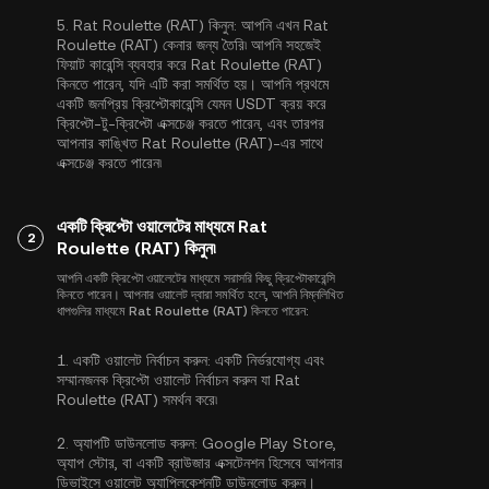
5.
Rat Roulette (RAT) কিনুন:
আপনি এখন Rat
Roulette (RAT) কেনার জন্য তৈরি৷ আপনি সহজেই
ফিয়াট কারেন্সি ব্যবহার করে Rat Roulette (RAT)
কিনতে পারেন, যদি এটি করা সমর্থিত হয়। আপনি প্রথমে
একটি জনপ্রিয় ক্রিপ্টোকারেন্সি যেমন
USDT
ক্রয় করে
ক্রিপ্টো-টু-ক্রিপ্টো এক্সচেঞ্জ করতে পারেন, এবং তারপর
আপনার কাঙ্খিত Rat Roulette (RAT)-এর সাথে
এক্সচেঞ্জ করতে পারেন৷
একটি ক্রিপ্টো ওয়ালেটের মাধ্যমে Rat
2
Roulette (RAT) কিনুন৷
আপনি একটি ক্রিপ্টো ওয়ালেটের মাধ্যমে সরাসরি কিছু ক্রিপ্টোকারেন্সি
কিনতে পারেন। আপনার ওয়ালেট দ্বারা সমর্থিত হলে, আপনি নিম্নলিখিত
ধাপগুলির মাধ্যমে Rat Roulette (RAT) কিনতে পারেন:
1.
একটি ওয়ালেট নির্বাচন করুন:
একটি নির্ভরযোগ্য এবং
সম্মানজনক ক্রিপ্টো ওয়ালেট নির্বাচন করুন যা Rat
Roulette (RAT) সমর্থন করে৷
2.
অ্যাপটি ডাউনলোড করুন:
Google Play Store,
অ্যাপ স্টোর, বা একটি ব্রাউজার এক্সটেনশন হিসেবে আপনার
ডিভাইসে ওয়ালেট অ্যাপ্লিকেশনটি ডাউনলোড করুন।