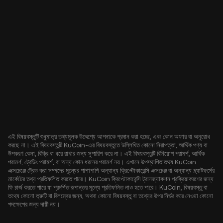
এই বিষয়বস্তুটি শুধুমাত্র তথ্যমূলক উদ্দেশ্যে আপনাকে প্রদান করা হচ্ছে, এবং কোন অফার বা অনুরোধ
করছে না। এই বিষয়বস্তুটি KuCoin-এর বিষয়বস্তুতে উল্লিখিত কোনো নিরাপত্তা, আর্থিক পণ্য বা
উপকরণ কেনা, বিক্রি বা ধরে রাখার জন্য সুপারিশ করে না। এই বিষয়বস্তুটি বিনিয়োগ পরামর্শ, আর্থিক
পরামর্শ, ট্রেডিং পরামর্শ, বা অন্য কোন ধরনের পরামর্শ নয়। এখানে উপস্থাপিত তথ্য KuCoin
এক্সচেঞ্জে ট্রেড করা সম্পদের মূল্যের পাশাপাশি অন্যান্য ক্রিপ্টোকারেন্সি এক্সচেঞ্জ বা অন্যান্য প্ল্যাটফর্মের
মার্কেটের তথ্য প্রতিফলিত করতে পারে। KuCoin ক্রিপ্টোকারেন্সি ট্রানজ্যাকশন প্রক্রিয়াকরণের জন্য
ফি চার্জ করতে পারে যা প্রদর্শিত রূপান্তর মূল্যে প্রতিফলিত নাও হতে পারে। KuCoin, বিষয়বস্তু বা
তথ্যে কোনো ত্রুটি বা বিলম্বের জন্য, অথবা কোনো বিষয়বস্তু বা তথ্যের উপর নির্ভর করে নেওয়া কোনো
পদক্ষেপের জন্য দায়ী নয়।