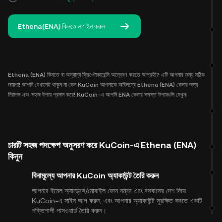
Ethena(ENA) কিনতে লগ ইন করুন
Ethena (ENA) কিনতে বা অন্যান্য ক্রিপ্টোকারেন্সি অন্বেষণ করতে আগ্রহী? এটি আপনার জন্য সঠিক
জায়গা! আপনি যেখানেই থাকুন না কেন KuCoin আপনাকে অবিলম্বে Ethena (ENA) কেনার জন্য
নিরাপদ এবং সহজ উপায় প্রদান করে! KuCoin-এ আপনি ENA কেনার সমস্ত উপায়গুলি দেখুন৷
চারটি সহজ পদক্ষেপ অনুসরণ করে KuCoin-এ Ethena (ENA)
কিনুন
বিনামূল্যে আপনার KuCoin অ্যাকাউন্ট তৈরি করুন
আপনার ইমেল অ্যাড্রেস/মোবাইল ফোন নম্বর এবং বসবাসের দেশ দিয়ে
KuCoin-এ সাইন আপ করুন, এবং আপনার অ্যাকাউন্ট সুরক্ষিত করতে একটি
শক্তিশালী পাসওয়ার্ড তৈরি করুন।