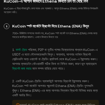
KuCoin-এ আপনি কীভাবে Ethena কিনতে চান তা বেছে নিন
KuCoin-এ ক্রিপ্টোকারেন্সি কেনা সহজ এবং স্বজ্ঞাত। আসুন Ethena (ENA) কেনার বিভিন্ন উপায়গুলি
অন্বেষণ করি।
KuCoin স্পট মার্কেটে ক্রিপ্টো দিয়ে Ethena (ENA) কিনুন
1
700+ ডিজিটাল সম্পদের সমর্থন সহ, KuCoin স্পট মার্কেট হল Ethena (ENA) কেনার জন্য
সবচেয়ে জনপ্রিয় জায়গা। এখানে কিভাবে কিনতে হয়:
1.
ফাস্ট ট্রেড
পরিষেবা, P2P বা তৃতীয় পক্ষের বিক্রেতাদের মাধ্যমে KuCoin-এ
USDT-র মতো স্টেবলকয়েনগুলি কিনুন। অন্যথায়, আপনার বর্তমান ক্রিপ্টো
হোল্ডিংগুলি অন্য ওয়ালেট বা ট্রেডিং প্ল্যাটফর্ম থেকে KuCoin-এ ট্রান্সফার করুন।
আপনার ব্লকচেইন নেটওয়ার্কটি সঠিক কিনা তা নিশ্চিত করুন, কারণ ভুল অ্যাড্রেসে
ক্রিপ্টো জমা করার
ফলে সম্পদ হারিয়ে যেতে পারে।
2. একটি KuCoin ট্রেডিং অ্যাকাউন্টে আপনার ক্রিপ্টো ট্রান্সফার করুন।
KuCoin স্পট মার্কেটে আপনার পছন্দসই Ethena (ENA) ট্রেডিং যুগলগুলি
খুঁজুন। Ethena (ENA)-এর জন্য আপনার বিদ্যমান ক্রিপ্টো বিনিময় করার জন্য
একটি অর্ডার দিন।