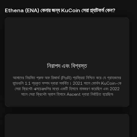
Ethena (ENA) কেনার জন্য KuCoin সেরা প্ল্যাটফর্ম কেন?
নিরাপদ এবং বিশ্বস্ত
আমাদের নিয়মিত প্রুফ অফ রিজার্ভ (PoR) প্রক্রিয়া নিশ্চিত করে যে গ্রাহকদের
ফান্ডগুলি 1:1 প্রকৃত সম্পদ দ্বারা সমর্থিত। 2021 সালে ফোর্বস KuCoin-কে
সেরা ক্রিপ্টো এক্সচেঞ্জগুলির মধ্যে একটি হিসাবে নামকরণ করেছিল এবং 2022
সালে সেরা ক্রিপ্টো অ্যাপ হিসাবে Ascent দ্বারা নির্বাচিত হয়েছিল৷