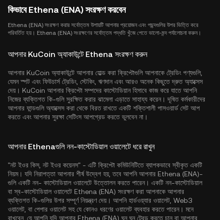
কিভাবে Ethena (ENA) সংরক্ষণ করবেন
Ethena (ENA) সংরক্ষণ করার সর্বোত্তম উপায়টি আপনার প্রয়োজন এবং পছন্দগুলির উপর ভিত্তি করে
পরিবর্তিত হয়। Ethena (ENA) সংরক্ষণের সর্বোত্তম পদ্ধতি খুঁজে পেতে ভালো-মন্দ পর্যালোচনা করুন।
আপনার KuCoin অ্যাকাউন্টে Ethena সংরক্ষণ করুন
আপনার KuCoin অ্যাকাউন্টে আপনার হোল্ড করা ক্রিপ্টোগুলি আপনাকে ট্রেডিং পণ্যগুলি,
যেমন স্পট এবং ফিউচার্স ট্রেডিং, স্টেকিং, ঋণদান এবং আরও অনেক কিছুতে দ্রুত অ্যাক্সেস
দেয়। KuCoin আপনার ক্রিপ্টো সম্পদের কাস্টোডিয়ান হিসাবে কাজ করে যাতে আপনি
নিজের ব্যক্তিগত কি-গুলি সুরক্ষিত করার ঝামেলা এড়াতে সাহায্য করেন। দূষিত কর্মকারীদের
আপনার ফান্ডগুলি অ্যাক্সেস করা থেকে বিরত রাখতে একটি শক্তিশালী পাসওয়ার্ড সেট আপ
করতে এবং আপনার সুরক্ষা সেটিংস আপগ্রেড করতে ভুলবেন না।
আপনার Ethenaগুলি নন-কাস্টোডিয়াল ওয়ালেটে ধরে রাখুন
"নট ইওর কিস, নট ইওর কয়েনস" - এটি ক্রিপ্টো কমিউনিটিতে ব্যাপকভাবে স্বীকৃত একটি
নিয়ম। যদি নিরাপত্তা আপনার শীর্ষ উদ্বেগ হয়, তবে আপনি আপনার Ethena (ENA)-
গুলি একটি নন- কাস্টোডিয়াল ওয়ালেটে উত্তোলন করতে পারেন। একটি নন-কাস্টোডিয়াল
বা স্ব-কাস্টোডিয়াল ওয়ালেটে Ethena (ENA) সংরক্ষণ করা আপনাকে আপনার
ব্যক্তিগত কি-গুলির উপর সম্পূর্ণ নিয়ন্ত্রণ দেয়। আপনি হার্ডওয়্যার ওয়ালেট, Web3
ওয়ালেট, বা পেপার ওয়ালেট সহ যে কোনও ধরণের ওয়ালেট ব্যবহার করতে পারেন। মনে
রাখবেন, যে আপনি যদি আপনার Ethena (ENA) ঘন ঘন ট্রেড করতে চান বা আপনার