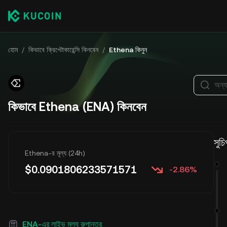
হোম
/
কিভাবে ক্রিপ্টোকারেন্সি কিনবেন
/
Ethena কিনুন
অন্য
কিভাবে Ethena (ENA) কিনবেন
সুচি
Ethena-র মূল্য (24h)
$
0.0901806233571571
-2.86%
ENA-এর লাইভ মূল্য রুপান্তর