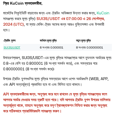
প্রিয় KuCoin ব্যবহারকারীরা,
মার্কেটের লিকুইডিটি বাড়ানোর জন্য এবং ট্রেডিং অভিজ্ঞতা উন্নত করার জন্য,
KuCoin
সামঞ্জস্য করবে মূল্য বৃদ্ধি)
SUI3S/USDT এর 07:00:00 এ 26 সেপ্টেম্বর,
2024 (UTC)
, যা ম্যাচ মেকিং ট্রেড অফের জন্য আরও যুক্তিসঙ্গত এবং উপকারী
হবে।
ট্রেডিং যুগল
বর্তমান মূল্য বৃদ্ধি
নতুন মূল্য বৃদ্ধি
SUI3S/USDT
6 সংখ্যার 0.000001
8 সংখ্যার 0.00000001
উদাহরণস্বরূপ, SUI3S/USDT-এর মূল্য বৃদ্ধির সামঞ্জস্যের আগে ন্যূনতম অর্ডারের মূল্য
0.8-এর বেশি হয় 0.800001 (6 সংখ্যা সমর্থন করে), এবং সমন্বয়ের পরে
0.80000001 (8 সংখ্যা সমর্থন করে)৷
উপরের ট্রেডিং যুগলগুলির মূল্য বৃদ্ধির সমন্বয়ের আগে ওপেন অর্ডারগুলি (WEB, APP,
এবং API অন্তর্ভুক্ত) প্রভাবিত হবে না এবং মিলিত হতে থাকবে।
API ব্যবহারকারীদের জন্য, অনুগ্রহ করে মনে রাখবেন যে মূল্য বৃদ্ধির সামঞ্জস্যের ফলে
আপনার অর্ডার দেওয়ার সময় ত্রুটি হতে পারে। যদি আপনার ট্রেডিং যুগল উপরের তালিকায়
অন্তর্ভুক্ত থাকে, তাহলে অনুগ্রহ করে মসৃণ ট্রানজ্যাকশন নিশ্চিত করার জন্য অনুগ্রহ
করে সঠিকভাবে প্যারামিটারগুলি সামঞ্জস্য করুন।