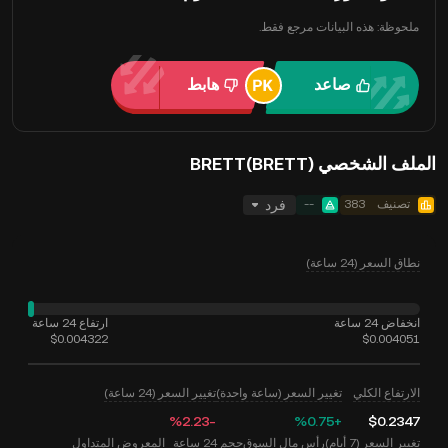
ملحوظة: هذه البيانات مرجع فقط.
صاعد
هابط
الملف الشخصي BRETT(BRETT)
تصنيف
383
--
فرد
نطاق السعر (24 ساعة)
انخفاض 24 ساعة
ارتفاع 24 ساعة
$0.004322
$0.004051
الارتفاع الكلي
تغيير السعر (ساعة واحدة)
تغيير السعر (24 ساعة)
‮-‭2.23‬%‬
‮+‭0.75‬%‬
$0.2347
تغيير السعر (7 أيام)
رأس مال السوق
حجم 24 ساعة
المعروض المتداول