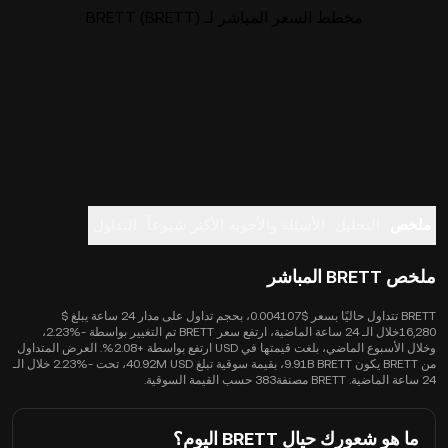
مخطط السعر المباشر لـ BRETT (BRETT)
ملخص
التحليل
الأسئلة والأجوبة الأكثر شيوعاً
التداول
ملخص BRETT المباشر
BRETT تتداول حاليًا بسعر $0.004107، بحجم تداول على مدار 24 ساعة يبلغ $
16,280خلال الـ 24 ساعة الماضية، ارتفع سعر BRETT تم التغيير بواسطة -‎2.23%،
وخلال الأسبوع الماضي، بلغت قيمتها في USD ارتفع بواسطة +2.08%. العرض المتداول
من BRETT يكون 9.91B BRETT، بقيمة سوقية تبلغ 40.92M USD، تحت -‎2.23% خلال الـ
24 ساعة الماضية. BRETT مصنفة383 حسب القيمة السوقية.
ما هو شعورك حيال BRETT اليوم؟