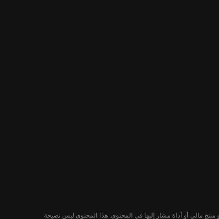
لمحتوى ليس توصية من KuCoin لشراء أو بيع أو الاحتفاظ بأي ورقة مالية أو منتج مالي أو أداة مشار إليها في المحتوى. هذا المحتوى ليس نصيحة