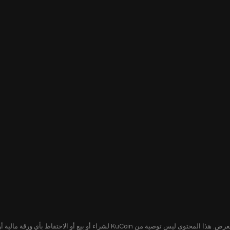
يُقدّم هذا المحتوى لك لأغراض إعلامية فقط، ولا يشكل عرضًا أو التماسًا لعرض. هذا ا