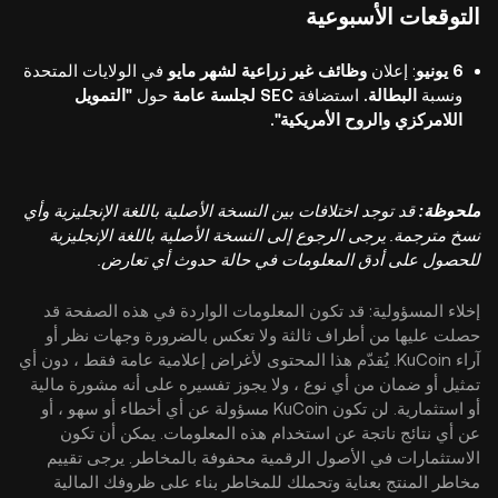
التوقعات الأسبوعية
6 يونيو
:
إعلان
وظائف غير زراعية لشهر مايو
في الولايات المتحدة
ونسبة
البطالة.
استضافة
SEC لجلسة عامة
حول
"التمويل
اللامركزي والروح الأمريكية".
ملحوظة:
قد توجد اختلافات بين النسخة الأصلية باللغة الإنجليزية وأي
نسخ مترجمة. يرجى الرجوع إلى النسخة الأصلية باللغة الإنجليزية
للحصول على أدق المعلومات في حالة حدوث أي تعارض.
إخلاء المسؤولية: قد تكون المعلومات الواردة في هذه الصفحة قد
حصلت عليها من أطراف ثالثة ولا تعكس بالضرورة وجهات نظر أو
آراء KuCoin. يُقدّم هذا المحتوى لأغراض إعلامية عامة فقط ، دون أي
تمثيل أو ضمان من أي نوع ، ولا يجوز تفسيره على أنه مشورة مالية
أو استثمارية. لن تكون KuCoin مسؤولة عن أي أخطاء أو سهو ، أو
عن أي نتائج ناتجة عن استخدام هذه المعلومات. يمكن أن تكون
الاستثمارات في الأصول الرقمية محفوفة بالمخاطر. يرجى تقييم
مخاطر المنتج بعناية وتحملك للمخاطر بناء على ظروفك المالية