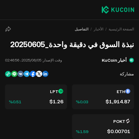
الصفحة الرئيسية
الأخبار
التفاصيل
نبذة السوق في دقيقة واحدة_20250605
أخبار KuCoin
وقت الإصدار:
05‏/06‏/2025، 02:46:56
مشاركة
LPT
ETH
$1.26
$1,914.87
‮‭0.51‬%‬
‮‭0.03‬%‬
POKT
$0.00701
‮‭1.59‬%‬