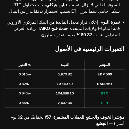
السوق الحالي لا يزال يتسم بـ
تباين هيكلي
، حيث يتداول BTC
بشكل جانبي بينما يبرز ETH بسبب استمرار تدفقات رأس المال.
نظرة اليوم:
إعلان قرار معدل الفائدة من البنك المركزي الأوروبي.
قمة ألمانيا-الولايات المتحدة.
حدث فتح TAIKO
: زيادة العرض
المتداول بنسبة
69.37%
بقيمة تقدر بـ
مليون
التغيرات الرئيسية في الأصول
المؤشر
القيمة
% التغير
+0.01%
5,970.82
S&P 500
+0.32%
19,460.49
NASDAQ
-0.64%
104,689.10
BTC
+0.56%
2,607.36
ETH
مؤشر الخوف والجشع للعملات المشفرة
:
57
(انخفاضًا من 62 يوم
أمس) —
الجشع