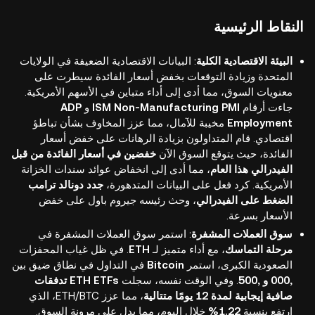
النقاط الرئيسية
البيئة الاقتصادية الكلية
: البيانات الاقتصادية الضعيفة في الولايات
المتحدة وزيادة التوقعات بخفض أسعار الفائدة سيطرت على
معنويات السوق، مما أدى إلى أداء متباين في الأسهم الأمريكية.
جاءت أرقام
ISM Non-Manufacturing PMI
و
ADP
Employment
مخيبة للآمال، مما عزز المخاوف بشأن تباطؤ
اقتصادي. قام المتداولون بزيادة الرهانات على خفض أسعار
الفائدة، حيث يتوقع السوق الآن
خفضين في أسعار الفائدة من قبل
الفيدرالي هذا العام
، مما أدى إلى انخفاض عوائد سندات الخزانة
الأمريكية. كرد فعل على البيانات المتدهورة،
جدد دونالد ترامب
الضغط على الفيدرالي
، وحث رئيسه جيروم باول على خفض
الأسعار بسرعة.
سوق العملات المشفرة
: استمر سوق العملات المشفرة في
مرحلة التماسك
، مع أداء متميز لـ
ETH
. في ظل غياب المحفزات
الصعودية الكبرى، استمر
Bitcoin
في التداول في نطاق ضيق بين
,000 و ,500
. وفي الوقت نفسه، سجلت
ETH ETFs تدفقات
صافية إيجابية لمدة 12 يومًا متتالية
، مما عزز ETH/BTC، الذي
ارتفع بنسبة
1.22%
خلال اليوم، مما يدل على مرونة السوق.