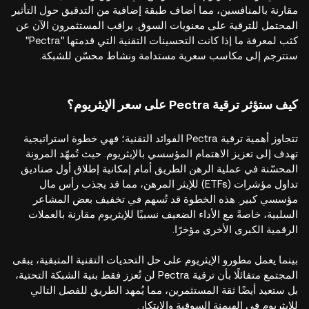
مقارنة بالمنافسين، مما أضاف طبقة إضافية من التدقيق حول التأثير
المحتمل للترقية على معنويات السوق. يراقب المستثمرون الآن عن
كثب لمعرفة ما إذا كانت التحسينات التقنية التي قدمتها "Pectra"
ستترجم إلى مكاسب سعرية مستدامة ونشاط محسّن للشبكة.
كيف ستؤثر ترقية Pectra على سعر الإيثريوم؟
تتجاوز أهمية ترقية Pectra الفوائد التقنية؛ فهي خطوة استراتيجية
تهدف إلى تعزيز الاهتمام المؤسسي بالإيثريوم. حيث تُمهّد المرونة
المحسّنة في عملية الرهن الطريق أمام إمكانية إطلاق أول صناديق
تداول مؤشرات (ETFs) للإيثر المرهن، مما قد يجذب رأس مال
مؤسسي كبير. هذه الخطوة قد تُسهم في تخفيف بعض المشاعر
السلبية، خاصةً مع الأداء الضعيف نسبيًا للإيثريوم مقارنة بالعملات
الرقمية الكبرى الأخرى مؤخرًا.
بينما يعمل مطورو الإيثريوم على حل التحديات التقنية المتبقية، يبقى
المجتمع متفائلًا بأن ترقية Pectra لن تُعزز فقط بنية الشبكة التحتية،
بل ستعيد أيضًا ثقة المستثمرين، مما يُمهد الطريق للفصل التالي
للإيثريوم في الهيمنة السوقية والابتكار.