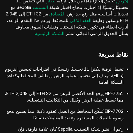
إيثريوم
تُحقق إنجازًا هامًا من خلال ترقية
بيكترا
التي تتضمن 11
تحسينًا رئيسيًا. إذ اجتازت بنجاح اختبار شبكة
التستنت
Sepolia مع
تحديثات أساسية مثل رفع حد رهن
المُصادق
من 32 ETH إلى 2,048
ETH وتمكين وظيفة
العقد الذكي
للمحافظ. ورغم هذا التقدم الواعد،
أثارت أخطاء في تكوين شبكة التستنت وتقلبات السوق مخاوف
بشأن الجدول الزمني النهائي لنشر
الشبكة الرئيسية
.
نقاط سريعة
تشمل ترقية بيكترا 11 تحسينًا رئيسيًا في اقتراحات تحسين إيثريوم
(EIPs)، تهدف إلى تحسين عملية الرهن ووظائف المحافظ وكفاءة
الشبكة العامة.
EIP-7251 يرفع الحد الأقصى للرهن من 32 ETH إلى 2,048 ETH،
مما يُبسط عملية الرهن ويُقلل من التكاليف التشغيلية.
EIP-7702 يُمكّن المحافظ من العمل كعقود ذكية، مما يسمح بدفع
رسوم بالعملات المستقرة وتنفيذ المعاملات تلقائيًا.
رغم أن نشر شبكة التستنت Sepolia كان علامة فارقة، فإن