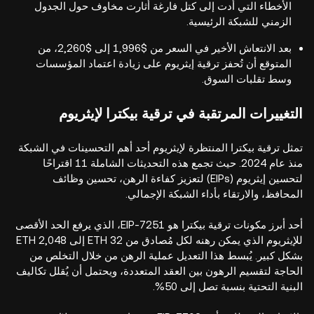
الأخطاء التي أدت إلى كتل فارغة أثارت مخاوف حول الجدول
الزمني للشبكة الرئيسية.
بعد الانتعاش الأخير في السعر من $1,996 إلى $2,260، من
المتوقع أن تُحفز ترقية إيثريوم على زيادة اعتماد المؤسسات
وسط تقلبات السوق.
التغييرات المرتقبة في ترقية بيكترا لإيثريوم
تمثل ترقية بيكترا المنتظرة لإيثريوم أحد أهم التحسينات في الشبكة
منذ عام 2024. حيث تجمع هذه التحديثات الشاملة 11 اقتراحًا
لتحسين إيثريوم (EIPs) لتعزيز كفاءة الرهن، تحسين وظائف
المحافظ، والارتقاء بأداء الشبكة الإجمالي.
أحد أبرز مكونات ترقية بيكترا هو EIP-7251، الذي يرفع الحد الأقصى
للإيثريوم الذي يمكن رهنه لكل مُصادق من 32 ETH إلى 2,048 ETH
بشكل كبير. يُبسط هذا التعديل عملية الرهن من خلال التخلص من
الحاجة لتقسيم الرهون بين العقد المتعددة، ويحتمل أن يُقلل تكاليف
البنية التحتية بنسبة تصل إلى 50%.