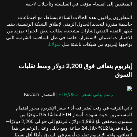
المدققين إلى انقسام مؤقت في السلسلة وتأجيلات لاحقة.
المطورون يراقبون هذه الحالات الشاذة بنشاط، مع اجتماعات
حاسمة مقررة لتحديد الجدول الزمني لإطلاق الشبكة الرئيسية. بينما
يُظهر التقدم التقني إشارات مشجعة، يطالب بعض الخبراء بمزيد من
الاختبارات لضمان الاستقرار، خاصة في ظل المنافسة الشرسة التي
تواجهها إيثريوم من شبكات ناشئة مثل
سولانا
.
إيثريوم يتعافى فوق 2,200 دولار وسط تقلبات
السوق
رسم بياني لسعر ETH/USDT
| المصدر: KuCoin
تأتي الترقية في وقت يُعتبر فيه أداء سعر الإيثريوم محور اهتمام
للمستثمرين. حيث شهدت أسعار ETH انتعاشًا حادًا مؤخرًا من
مستوى منخفض بلغ 1,996 دولارًا، لترتفع إلى حوالي 2,260 دولارًا—
بزيادة قدرها 12% خلال 24 ساعة. ومع ذلك، وعلى الرغم من هذا
التعافي، واجه الإيثريوم تقلبات أوسع في السوق وأداءً أقل نسبيًا