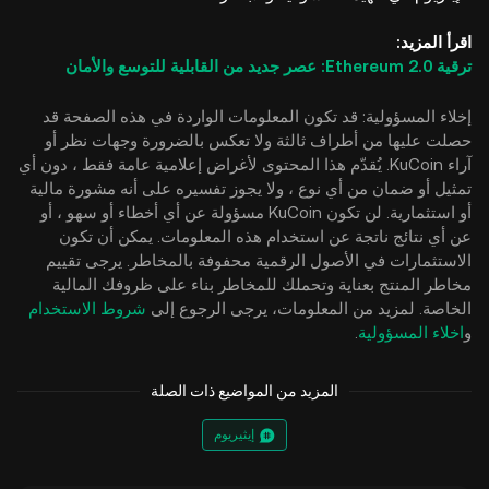
اقرأ المزيد:
ترقية Ethereum 2.0: عصر جديد من القابلية للتوسع والأمان
إخلاء المسؤولية: قد تكون المعلومات الواردة في هذه الصفحة قد
حصلت عليها من أطراف ثالثة ولا تعكس بالضرورة وجهات نظر أو
آراء KuCoin. يُقدّم هذا المحتوى لأغراض إعلامية عامة فقط ، دون أي
تمثيل أو ضمان من أي نوع ، ولا يجوز تفسيره على أنه مشورة مالية
أو استثمارية. لن تكون KuCoin مسؤولة عن أي أخطاء أو سهو ، أو
عن أي نتائج ناتجة عن استخدام هذه المعلومات. يمكن أن تكون
الاستثمارات في الأصول الرقمية محفوفة بالمخاطر. يرجى تقييم
مخاطر المنتج بعناية وتحملك للمخاطر بناء على ظروفك المالية
الخاصة. لمزيد من المعلومات، يرجى الرجوع إلى
شروط الاستخدام
و
اخلاء المسؤولية
.
المزيد من المواضيع ذات الصلة
إيثيريوم