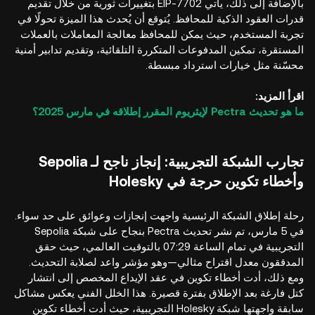
بالإضافة إلى ذلك، يأتي EIP-7702 بتغييرات ثورية من خلال تقديم
قدرات العقود الذكية للمحافظ. يُتوقع أن يُحدث هذا الميزة تحولًا في
تجربة المستخدم، حيث يمكن للمحافظ معالجة المعاملات بالعملات
المستقرة، تمكين المدفوعات المتكررة التلقائية، وتقديم تدابير أمنية
محسّنة مثل خيارات استرداد مبسطة.
اقرأ المزيد:
ما هو تحديث Pectra لإيثريوم المقرر إطلاقه في مارس 2025؟
تجارب الشبكة التجريبية: إنجاز ناجح لـ Sepolia
وأخطاء تكوين حرجة في Holesky
رحلة إطلاق الشبكة الرئيسية واجهت إنجازات وعوائق على حد سواء.
في 5 مارس، تم نشر تحديث Pectra بنجاح على شبكة Sepolia
التجريبية في تمام الساعة 07:29 بالتوقيت العالمي، حيث حقق
المدققون معدل اقتراح مثالي—وهو مؤشر واعد لصلابة التحديث.
ومع ذلك، أدت أخطاء تكوين في عقد الإيداع المخصص إلى انتشار
كتل فارغة بعد الإطلاق بفترة قصيرة. هذا الخلل الفني يعكس مشاكل
سابقة واجهتها شبكة Holesky التجريبية، حيث أدت أخطاء تكوين