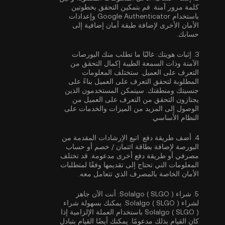
كلمة مرور آمنة. قم بتمكين
التحقق بخطوتين
باستخدام Google Authenticator
وإعدادات
الأمان الأخرى لإضافة طبقة أمان إضافية إلى
حسابك.
3.
إثبات هويتك:
غالبًا ما تطلب منك البورصات
الآمنة وذات السمعة الطيبة إكمال
التحقق من
التعرف على العميل
. ستختلف المعلومات
المطلوبة لتحقق التعرف على العميل بناءً على
جنسيتك ومنطقتك. سيتمكن المستخدمون الذين
يجتازون التحقق من التعرف على العميل من
الوصول إلى المزيد من الميزات والخدمات على
النظام الأساسي.
4.
أضف طريقة دفع:
اتبع الإرشادات المقدمة من
البورصة لإضافة بطاقة ائتمان / خصم أو حساب
مصرفي أو طريقة دفع أخرى مدعومة. قد تختلف
المعلومات التي تحتاج إلى تقديمها وفقًا لمتطلبات
الأمان الخاصة بالمصرف الذي تتعامل معه.
5.
شراء Solalgo ( SLGO ):
أنت الآن جاهز
لشراء Solalgo ( SLGO ). يمكنك بسهولة شراء
Solalgo ( SLGO ) باستخدام العملة الإلزامية إذا
كان القيام بذلك مدعومًا. يمكنك أيضًا القيام بتبادل