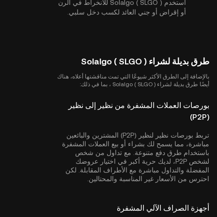
استخدم Solalgo ( SLGO ) للانخراط في الرن
أو إقراض أو جني العائد لكسب دخل سلبي.
طرق بديلة لشراء Solalgo ( SLGO )
بالإضافة إلى الطرق الأكثر شيوعًا التي تمت مناقشتها أعلاه، هناك
أيضًا طرق بديلة لشراء Solalgo ( SLGO ) ، بما في ذلك:
بورصات العملات المشفرة من نظير إلى نظير
(P2P)
تربط بورصات نظير لنظير (P2P) المشترين والبائعين
مباشرة، مما يسمح لك بشراء أو بيع العملات المشفرة
باستخدام طرق دفع متنوعة. مع تداول من شخص
لشخص P2P، لديك حرية أكبر في اختيار عروضك
المفضلة والتداول مباشرة مع الأطراف المقابلة. لكن
احترس من الأسعار غير المناسبة والمحتالين.
أجهزة الصراف الآلي المشفرة