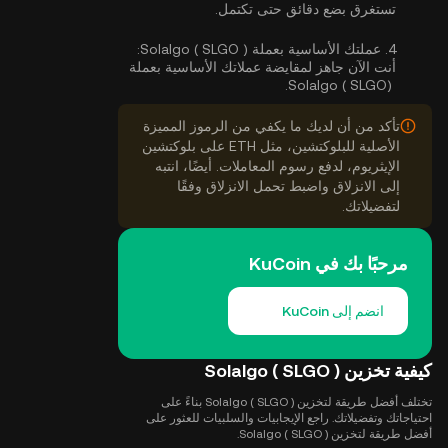
تستغرق بضع دقائق حتى تكتمل.
4.
عملتك الأساسية بعملة Solalgo ( SLGO ):
أنت الآن جاهز لمقايضة عملاتك الأساسية بعملة
Solalgo ( SLGO).
تأكد من أن لديك ما يكفي من الرموز المميزة
الأصلية للبلوكتشين، مثل ETH على بلوكتشين
الإيثريوم، لدفع رسوم المعاملات. أيضًا، انتبه
إلى الانزلاق واضبط تحمل الانزلاق وفقًا
لتفضيلاتك.
مرحبًا بك في KuCoin
انضم إلى KuCoin
كيفية تخزين Solalgo ( SLGO )
تختلف أفضل طريقة لتخزين Solalgo ( SLGO ) بناءً على
احتياجاتك وتفضيلاتك. راجع الإيجابيات والسلبيات للعثور على
أفضل طريقة لتخزين Solalgo ( SLGO ).