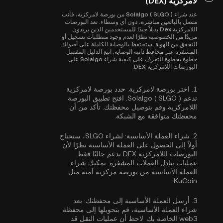
لامركزية (DEX)
عند شراء Solalgo ( SLGO ) من بورصة لامركزية، فأنت
متصل بالبائعين مباشرة، دون أي وسطاء. تعد البورصات
اللامركزية Dex بديلاً جيدًا للمستخدمين الذين يريدون
مزيدًا من الخصوصية نظرًا لعدم وجود متطلبات تسجيل أو
التحقق من الهوية. ستحتفظ بالوصاية الكاملة على أصولك
المشفرة عبر محافظ ذاتية الوصاية. اتبع الدليل المفصل
خطوة بخطوة للتعرف على كيفية شراء Solalgo على
البورصات اللامركزية DEX.
1.
اختر بورصة لامركزية:
حدد بورصة لامركزية
تدعم Solalgo ( SLGO ). افتح تطبيق البورصة
اللامركزية وقم بتوصيل محفظتك. تأكد من أن
محفظتك متوافقة مع الشبكة.
2.
شراء العملة الأساسية:
لشراء SLGO، ستحتاج
أولاً إلى الحصول على العملة الأساسية نظرًا لأن
البورصات اللامركزية DEX تدعم حاليًا فقط
عمليات تبادل العملات المشفرة. يمكنك
شراء
العملة الأساسية
من بورصة مركزية آمنة مثل
KuCoin.
3.
أرسل العملة الأساسية إلى محفظتك:
بعد
شراء العملة الأساسية، قم بتحويلها إلى محفظة
web3 الخاصة بك. لاحظ أن عمليات النقل قد