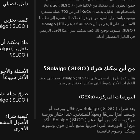
دليل تفصيلي
جميع الطرق التي يمكنك من خلالها شراء Solalgo ( SLGO )
باستخدام هذا الدليل. يدعم KuCoin أكثر من 700 عملة مشفرة
ويضيف باستمرار المزيد من جواهر العملات المشفرة إلى نظامنا
كيفية تخزين
الأساسي. على الرغم من أن KuCoin لا تدعم حاليًا Solalgo (
algo ( SLGO )
SLGO )، فسوف نوضح لك كيف يمكنك شراء هذا الأصل الرقمي
في الدليل التفصيلي أدناه.
ماذا يمكنك أن
تفعل بـ lgo
SLGO )؟
من أين يمكنك شراء Solalgo ( SLGO )؟
الأسئلة والأجوب
الأكثر شيوعاً
هناك عدة طرق للحصول على Solalgo ( SLGO ). فيما يلي بعض
الخيارات الأكثر شيوعًا التي يمكنك الاختيار من بينها:
طرق بديلة لشر
البورصات المركزية (CEXs)
algo ( SLGO )
يعد شراء Solalgo ( SLGO ) من خلال بورصة أو
وسيط أمرًا سريعًا وسهلاً للمبتدئين. عند اختيار بورصة
كيفية شراء
مركزية، تأكد من أنها تدعم Solalgo ( SLGO ). تأكد
الأصول المشف
من أن البورصة التي اخترتها تتمتع بأمان قوي وسيولة
الأخرى
وهيكل رسوم تنافسية.