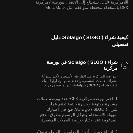
اللامركزية DEX، ستحتاج إلى الاتصال ببورصة لامركزية
DEX باستخدام محفظة متوافقة مثل MetaMask.
كيفية شراء Solalgo ( SLGO ): دليل
تفصيلي
شراء Solalgo ( SLGO ) في بورصة
1
مركزية
البورصة المركزية هي الطريقة الأبسط والأكثر شيوعًا
لشراء العملات المشفرة والاحتفاظ بها وتداولها. إليك
كيفية شراء Solalgo ( SLGO ) عبر بورصة مركزية:
1.
اختر بورصة مركزية CEX:
حدد بورصة عملات
مشفرة موثوقة وجديرة بالثقة تدعم عمليات
شراء Solalgo ( SLGO ). ضع في اعتبارك
سهولة الاستخدام وهيكل الرسوم وطرق الدفع
المدعومة عند اختيار بورصة العملات المشفرة.
2.
إنشاء حساب:
أدخل المعلومات المطلوبة وعيّن