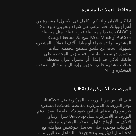
محافظ العملات المشفرة
إذا كان الأمان والتحكم الكامل في الأصول المشفرة من
أهم أولوياتك، فقد ترغب في شراء وتخزينSolalgo (
SLGO ) باستخدام محفظة غير حافظة، مثل
محفظة
KuCoin
أو MetaMask. تتيح لك محافظ الويب 3
المشفرة الرائدة شراء أو مبادلة آلاف العملات المشفرة
بسهولة. ابحث عن ملحق متصفح محفظة عملات
مشفرة ذو سمعة طيبة أو قم بتنزيل المحفظة على
هاتفك الذكي. قم بإنشاء أو استيراد عنوان محفظة
عملات مشفرة حالي لتخزين وإرسال واستقبال العملات
المشفرة وNFT.
البورصات اللامركزية (DEXs)
على النقيض من البورصات المركزية مثل KuCoin،
توفر البورصات اللامركزية مقايضة للعملات المشفرة
غير موثوق به على أساس عقود ذكية ذاتية التنفيذ. تدعم
البورصات اللامركزية مثل Uniswap شراء وتداول
الآلاف من أزواج تداول العملات المشفرة. معظم
التوكنات موجودة على سلاسل بلوكشين متوافقة مع
EVM مثل
الإيثريوم
و
Polygon
. للتفاعل مع البورصات