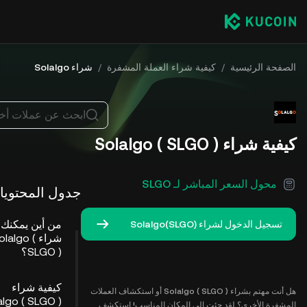
الصفحة الرئيسية
/
كيفية شراء العملة المشفرة
/
شراء Solalgo
ابحث عن عملات أخ
كيفية شراء Solalgo ( SLGO )
محول السعر المباشر لـ SLGO
جدول المحتويا
من أين يمكنك
تسجيل الدخول لشراء Solalgo(SLGO)
شراء Solalgo
SLGO )؟
كيفية شراء
هل أنت مهتم بشراء Solalgo ( SLGO ) أو استكشاف العملات
المشفرة الأخرى؟ لقد جئت إلى المكان المناسب! استكشف