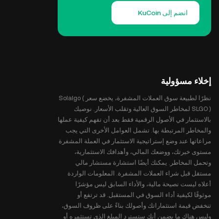
انضم إلى KuCoin
إخلاء مسؤولية
نظرًا لطبيعة سوق العملات المشفرة، يخضع سعر Solalgo (
SLGO ) لمخاطر السوق العالية وتقلب الأسعار. نوصيك
بالاستثمار في الأصول الرقمية فقط بعد أن تفهم كيفية عملها
والمخاطر المرتبطة بها. تشمل العوامل الأخرى التي يجب
مراعاتها عند وضع إستراتيجية الاستثمار في العملة المشفرة
مستوى خبرتك، ووضعك المالي، وأهدافك الاستثمارية،
وتحمل المخاطر. يمكنك أيضًا استشارة مستشار مالي
مستقل قبل شراء العملات المشفرة. المعلومات الواردة
أعلاه ليست نصيحة مالية، والأداء السابق ليس مؤشرًا
موثوقًا لكيفية أداء السوق في المستقبل. قد ترتفع أو
تنخفض قيمة استثماراتك وأصولك بناءً على ظروف السوق،
وليس هناك ما يضمن أنك ستسترد المبلغ الذي تستثمره أو