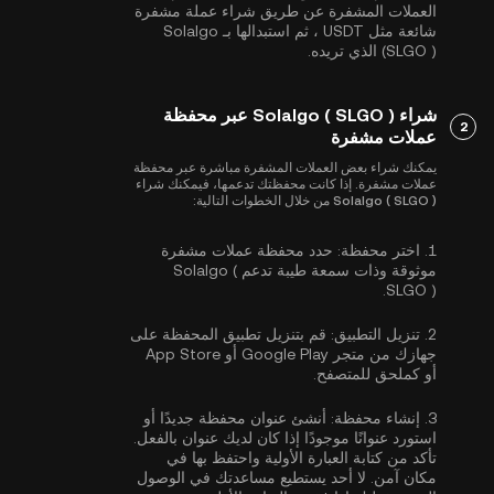
العملات المشفرة عن طريق شراء عملة مشفرة
شائعة مثل
USDT
، ثم استبدالها بـ Solalgo
(SLGO ) الذي تريده.
شراء Solalgo ( SLGO ) عبر محفظة
2
عملات مشفرة
يمكنك شراء بعض العملات المشفرة مباشرة عبر محفظة
عملات مشفرة. إذا كانت محفظتك تدعمها، فيمكنك شراء
Solalgo ( SLGO ) من خلال الخطوات التالية:
1.
اختر محفظة:
حدد محفظة عملات مشفرة
موثوقة وذات سمعة طيبة تدعم Solalgo (
SLGO ).
2.
تنزيل التطبيق:
قم بتنزيل تطبيق المحفظة على
جهازك من متجر Google Play أو App Store
أو كملحق للمتصفح.
3.
إنشاء محفظة:
أنشئ عنوان محفظة جديدًا أو
استورد عنوانًا موجودًا إذا كان لديك عنوان بالفعل.
تأكد من كتابة العبارة الأولية واحتفظ بها في
مكان آمن. لا أحد يستطيع مساعدتك في الوصول