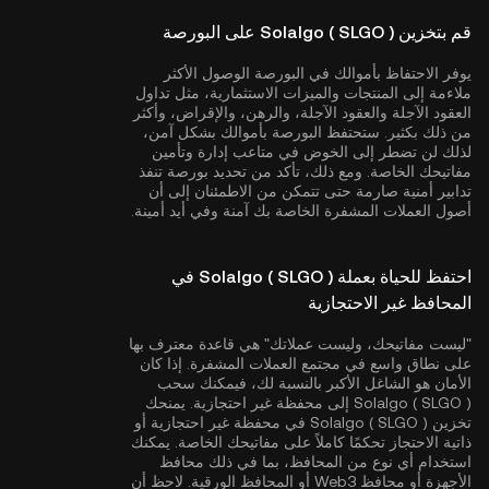
قم بتخزين Solalgo ( SLGO ) على البورصة
يوفر الاحتفاظ بأموالك في البورصة الوصول الأكثر
ملاءمة إلى المنتجات والميزات الاستثمارية، مثل تداول
العقود الآجلة والعقود الآجلة، والرهن، والإقراض، وأكثر
من ذلك بكثير. ستحتفظ البورصة بأموالك بشكل آمن،
لذلك لن تضطر إلى الخوض في متاعب إدارة وتأمين
مفاتيحك الخاصة. ومع ذلك، تأكد من تحديد بورصة تنفذ
تدابير أمنية صارمة حتى تتمكن من الاطمئنان إلى أن
أصول العملات المشفرة الخاصة بك آمنة وفي أيد أمينة.
احتفظ للحياة بعملة Solalgo ( SLGO ) في
المحافظ غير الاحتجازية
"ليست مفاتيحك، وليست عملاتك" هي قاعدة معترف بها
على نطاق واسع في مجتمع العملات المشفرة. إذا كان
الأمان هو الشاغل الأكبر بالنسبة لك، فيمكنك سحب
Solalgo ( SLGO ) إلى محفظة غير احتجازية. يمنحك
تخزين Solalgo ( SLGO ) في محفظة غير احتجازية أو
ذاتية الاحتجاز تحكمًا كاملاً على مفاتيحك الخاصة. يمكنك
استخدام أي نوع من المحافظ، بما في ذلك محافظ
الأجهزة أو محافظ Web3 أو المحافظ الورقية. لاحظ أن