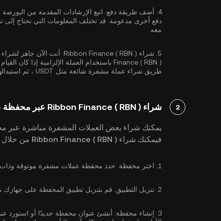
4.
أضف طريقة دفع:
اتبع الإرشادات المقدمة من البورصة
دفع أخرى مدعومة. قد تختلف المعلومات التي تحتاج إلى تقد
معه.
5.
شراء Ribbon Finance ( RBN ):
Finance ( RBN ) باستخدام العملة الإلزامية إذا ك
طريق شراء عملة مشفرة شائعة مثل
USDT
، ثم استبدالها بـ Ribbon Finance (RBN )
شراء Ribbon Finance ( RBN ) عبر محفظة عملات مشفرة
2
يمكنك شراء بعض العملات المشفرة مباشرة عبر مح
فيمكنك شراء Ribbon Finance ( RBN ) من خلال الخطوات التالية:
1.
اختر محفظة:
حدد محفظة عملات مشفرة موثوقة وذات سمعة طيبة تدعم N
2.
تنزيل التطبيق:
قم بتنزيل تطبيق المحفظة على جهازك من متجر Google Play أو App Store أو
3.
إنشاء محفظة:
أنشئ عنوان محفظة جديدًا أو استورد عنوانً