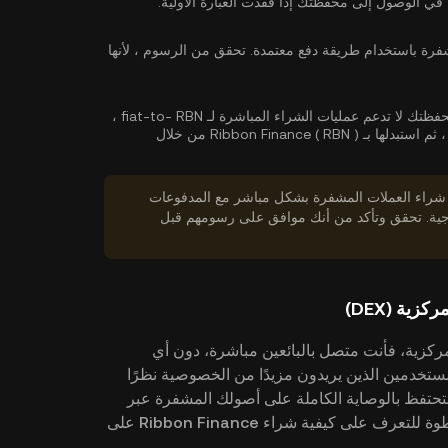
في الوصول إلى محفظتك إذا فقدت العبارة الأولية.
فرة باستخدام طريقة دفع معتمدة. تحقق من الرسوم ، لأنها
أو بدلاً من ذلك ، إذا كانت محفظتك لا تدعم عمليات الشراء المباشرة لـ fiat-to- RBN ،
فيمكنك أولاً شراء المزيد عملة مشفرة شائعة مثل USDT ، ثم استبدلها بـ Ribbon Finance ( RBN ) من خلال
 شراء العملات المشفرة بشكل مباشر مع المدفوعات
خارجية. تحقق وتأكد من أنك موافق على رسومهم قبل
Ribbon Fi ) من بورصة لامركزية، فأنت متصل بالبائعين مباشرة، دون أي
اللامركزية Dex بديلاً جيدًا للمستخدمين الذين يريدون مزيدًا من الخصوصية نظرًا
تحتفظ بالوصاية الكاملة على أصولك المشفرة عبر
محافظ ذاتية الوصاية. اتبع الدليل المفصل خطوة بخطوة للتعرف على كيفية شراء Ribbon Finance على