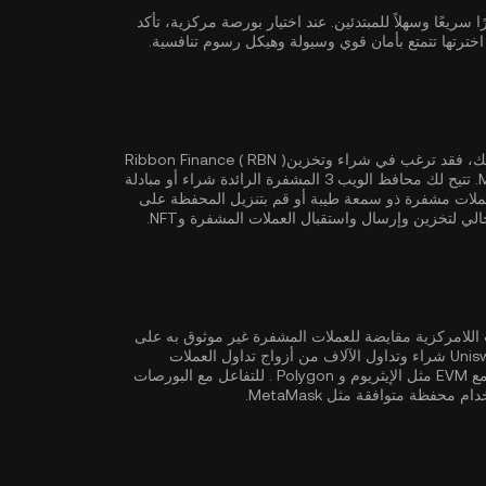
بورصة أو وسيط أمرًا سريعًا وسهلاً للمبتدئين. عند اختيار بورصة مركزية، تأكد
إذا كان الأمان والتحكم الكامل في الأصول المشفرة من أهم أولوياتك، فقد ترغب في شراء وتخزينRibbon Finance ( RBN )
أو MetaMask. تتيح لك محافظ الويب 3 المشفرة الرائدة شراء أو مبادلة
لات مشفرة ذو سمعة طيبة أو قم بتنزيل المحفظة على
ي لتخزين وإرسال واستقبال العملات المشفرة وNFT.
لمركزية مثل KuCoin، توفر البورصات اللامركزية مقايضة للعملات المشفرة غير موثوق به على
أساس عقود ذكية ذاتية التنفيذ. تدعم البورصات اللامركزية مثل Uniswap شراء وتداول الآلاف من أزواج تداول العملات
ثل
الإيثريوم
و
Polygon
. للتفاعل مع البورصات