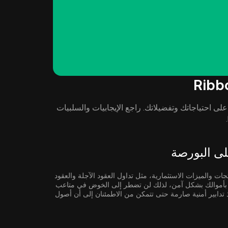
ل طريقة لتخزين Ribbon Finance ( RBN ) بناءً على احتياجاتك وتفضيلاتك. راجع الإيجابيات والسلبيات
جات والميزات الاستثمارية، مثل تداول العقود الآجلة والعقود
صة بأموالك بشكل آمن، لذلك لن تضطر إلى الخوض في متاعب
ذ تدابير أمنية صارمة حتى تتمكن من الاطمئنان إلى أن أصول