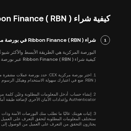
كيفية شراء Ribbon Finance ( RBN ): دليل تفصيلي
شراء Ribbon Finance ( RBN ) في بورصة مركزية
1
البورصة المركزية هي الطريقة الأبسط والأكثر شيوعًا
كيفية شراء Ribbon Finance ( RBN ) عبر بورصة مركزية:
1.
اختر بورصة مركزية CEX:
RBN ). ضع في اعتبارك سهولة الاستخدام وهيكل الرسوم وطرق الدفع المدعومة عند اختيار بورصة العملات المشفرة.
2.
إنشاء حساب:
أدخل المعلومات المطلوبة وعيّن كلمة مر
Authenticator
وإعدادات الأمان الأخرى لإضافة طبقة أما
3.
إثبات هويتك:
غالبًا ما تطلب منك البورصات الآمنة وذات 
ستختلف المعلومات المطلوبة لتحقق التعرف على العميل ب
يجتازون التحقق من التعرف على العميل من الوصول إلى ا