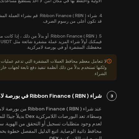
الأولية واحتفظ بها في مكان آمن. لا أحد يستطيع مساعدتك 
4.
شراء Ribbon Finance ( RBN ):
قم بشراء العملة المش
قد تكون أعلى من رسوم الصرف.
Ribbon Finance ( RBN ):
5.
محفظتك المشفرة أو في بورصة لامركزية.
لا تتعامل معظم محافظ العملات المشفرة التي تدعم عمليات
ولكنها تستخدم بدلاً من ذلك أنظمة تنفيذ دفع تابعة لجهات 
الشراء.
شراء Ribbon Finance ( RBN ) في بورصة لامركزية (DEX)
3
عند شراء nance ( RBN
وسطاء. تعد البورصات 
لعدم وجود متطلبات تسجيل أو التحقق من الهوية. س
البورصات اللامركزية DEX.