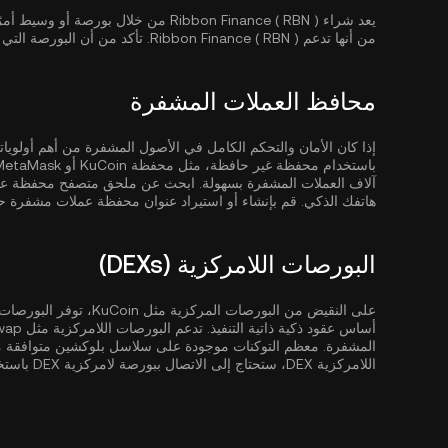
يعد شراء Ribbon Finance ( RBN ) من خلال 
من أنها تدعم Ribbon Finance ( RBN ). تأكد من أن البورصة التي اخترتها تتمتع بأمان قوي وسيولة وهيكل رسوم تنافسية.
محافظ العملات المشفرة
باستخدام محفظة غير حافظة، مثل
محفظة KuCoin
آلاف العملات المشفرة بسهولة. ابحث عن ملحق متصفح محفظة عم
هاتفك الذكي. قم بإنشاء أو استيراد عنوان محفظة عملات مشفرة حال
البورصات اللامركزية (DEXs)
على النقيض من البورصات ا
المشفرة. معظم التوكنات موجودة على سلاسل بلوكشين متوافقة مع EVM م
اللامركزية DEX، ستحتاج إلى الاتصال ببورصة لامركزية DEX باستخدام محفظة متوافقة مثل MetaMask.