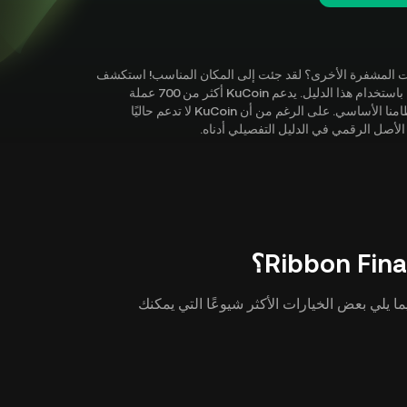
Ribbon Fin ) أو استكشاف العملات المشفرة الأخرى؟ لقد جئت إلى المكان المناسب! استكشف
جميع الطرق التي يمكنك من خلالها شراء Ribbon Finance ( RBN ) باستخدام هذا الدليل. يدعم KuCoin أكثر من 700 عملة
مشفرة ويضيف باستمرار المزيد من جواهر العملات المشفرة إلى نظامنا الأساسي. على الرغم من أن KuCoin لا تدعم حاليًا
دة طرق للحصول على Ribbon Finance ( RBN ). فيما يلي بعض الخيارات الأكثر شيوعًا التي يمكنك