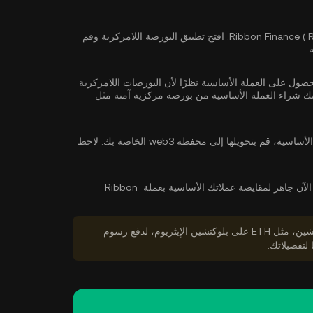
حدد بورصة لامركزية تدعم Ribbon Finance ( RBN ). افتح تطبيق البورصة اللامركزية وقم
.
ً إلى الحصول على العملة الأساسية نظرًا لأن البورصات اللامركزية
شراء العملة الأساسية
من بورصة مركزية آمنة مثل
بعد شراء العملة الأساسية، قم بتحويلها إلى محفظة web3 الخاصة بك. لاحظ
أنت الآن جاهز لمقايضة عملاتك الأساسية بعملة Ribbon
تأكد من أن لديك ما يكفي من الرموز المميزة الأصلية للبلوكتشين، مثل ETH على بلوكتشين الإيثريوم، لدفع رسوم
 لتفضيلاتك.