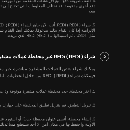
4.
أضف طريقة دفع:
اتبع الإرشادات المقدمة من البورصة
دفع أخرى مدعومة. قد تختلف المعلومات التي تحتاج إلى تقد
معه.
5.
شراء REDi ( REDI ):
الإلزامية إذا كان القيام بذلك مدعومًا. يمكنك أيضًا القي
مثل
USDT
، ثم استبدالها بـ REDi (REDI ) الذي تريده.
شراء REDi ( REDI ) عبر محفظة عملات مشفرة
2
يمكنك شراء بعض العملات المشفرة مباشرة عبر مح
فيمكنك شراء REDi ( REDI ) من خلال الخطوات التالية:
1.
اختر محفظة:
حدد محفظة عملات مشفرة موثوقة وذات سمعة طيبة 
2.
تنزيل التطبيق:
قم بتنزيل تطبيق المحفظة على جهازك من متجر Google Play أو App Store أو
3.
إنشاء محفظة:
أنشئ عنوان محفظة جديدًا أو استورد عنوانً
الأولية واحتفظ بها في مكان آمن. لا أحد يستطيع مساعدتك 