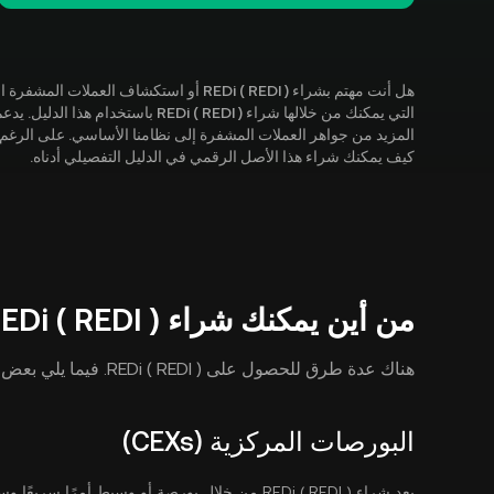
هل أنت مهتم بشراء REDi ( REDI ) أو استكش
كيف يمكنك شراء هذا الأصل الرقمي في الدليل التفصيلي أدناه.
من أين يمكنك شراء REDi ( REDI )؟
هناك عدة طرق للحصول على REDi ( REDI ). فيما يلي بعض الخيارات الأكثر شيوعًا التي يمكنك الاختيار من بينها:
البورصات المركزية (CEXs)
يعد شراء REDi ( REDI ) من خلال بورصة أو وسيط أمرًا