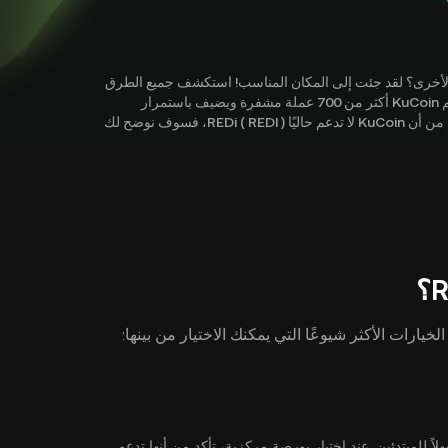
اف العملات المشفرة الأخرى؟ لقد جئت إلى المكان المناسب! استكشف جميع الطرق
التي يمكنك من خلالها شراء REDi ( REDI ) باستخدام هذا الدليل. يدعم KuCoin أكثر من 700 عملة مشفرة ويضيف باستمرار
المزيد من جواهر العملات المشفرة إلى نظامنا الأساسي. على الرغم من أن KuCoin لا تدعم حاليًا REDi ( REDI )، فسوف نوضح لك
 سريعًا وسهلاً للمبتدئين. عند اختيار بورصة مركزية، تأكد من أنها تدعم