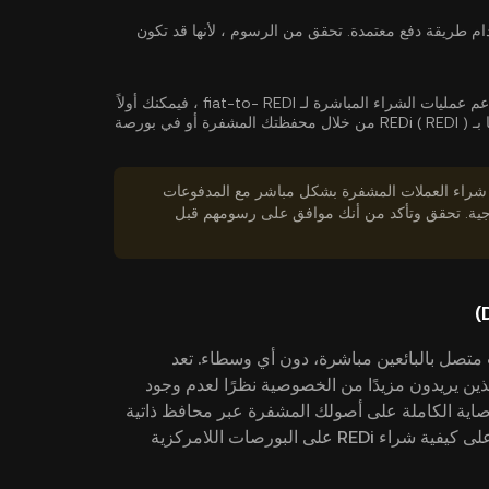
ام طريقة دفع معتمدة. تحقق من الرسوم ، لأنها قد تكون
أو بدلاً من ذلك ، إذا كانت محفظتك لا تدعم عمليات الشراء المباشرة لـ fiat-to- REDI ، فيمكنك أولاً
شراء المزيد عملة مشفرة شائعة مثل USDT ، ثم استبدلها بـ REDi ( REDI ) من خلال محفظتك المشفرة أو في بورصة
 شراء العملات المشفرة بشكل مباشر مع المدفوعات
خارجية. تحقق وتأكد من أنك موافق على رسومهم قبل
امركزية، فأنت متصل بالبائعين مباشرة، دون أي وسطاء. تعد
دًا للمستخدمين الذين يريدون مزيدًا من الخصوصية نظرًا لعدم وجود
صاية الكاملة على أصولك المشفرة عبر محافظ ذاتية
الوصاية. اتبع الدليل المفصل خطوة بخطوة للتعرف على كيفية شراء REDi على البورصات اللامركزية