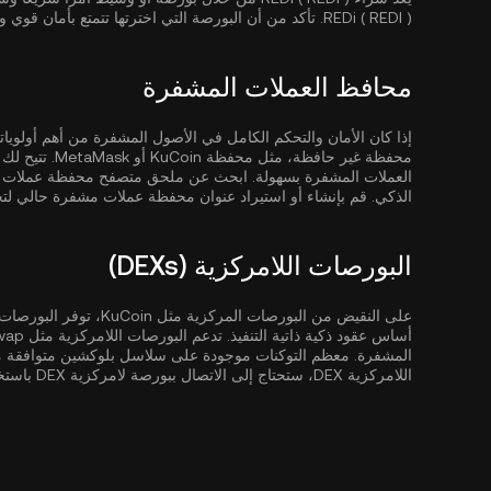
REDi ( REDI ). تأكد من أن البورصة التي اخترتها تتمتع بأمان قوي وسيولة وهيكل رسوم تنافسية.
محافظ العملات المشفرة
محفظة غير حافظة، مثل
محفظة KuCoin
العملات المشفرة بسهولة. ابحث عن ملحق متصفح محفظة عملات م
الذكي. قم بإنشاء أو استيراد عنوان محفظة عملات مشفرة حالي لتخزي
البورصات اللامركزية (DEXs)
على النقيض من البورصات ا
المشفرة. معظم التوكنات موجودة على سلاسل بلوكشين متوافقة مع EVM م
اللامركزية DEX، ستحتاج إلى الاتصال ببورصة لامركزية DEX باستخدام محفظة متوافقة مثل MetaMask.