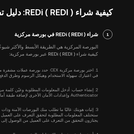
كيفية شراء REDi ( REDI ): دليل تفصيلي
شراء REDi ( REDI ) في بورصة مركزية
1
البورصة المركزية هي الطريقة الأبسط والأكثر شيوعًا
كيفية شراء REDi ( REDI ) عبر بورصة مركزية:
1.
اختر بورصة مركزية CEX:
في اعتبارك سهولة الاستخدام وهيكل الرسوم وطرق الدفع ا
2.
إنشاء حساب:
أدخل المعلومات المطلوبة وعيّن كلمة مر
Authenticator
وإعدادات الأمان الأخرى لإضافة طبقة أما
3.
إثبات هويتك:
غالبًا ما تطلب منك البورصات الآمنة وذات 
ستختلف المعلومات المطلوبة لتحقق التعرف على العميل ب
يجتازون التحقق من التعرف على العميل من الوصول إلى ا