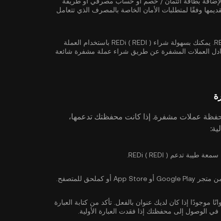
 لإضافة بطاقة ائتمان / خصم أو حساب مصرفي أو طريقة
يمها وفقًا لمتطلبات الأمان الخاصة بالمصرف الذي تتعامل
أنت الآن جاهز لشراء REDi ( REDI ). يمكنك بسهولة شراء REDi ( REDI ) باستخدام العملة
ام بتبادل العملات المشفرة عن طريق شراء عملة مشفرة شائعة
فظة عملات مشفرة. إذا كانت محفظتك تدعمها،
تدعم REDi ( REDI ).
 كملحق للمتصفح.
ا موجودًا إذا كان لديك عنوان بالفعل. تأكد من كتابة العبارة
في الوصول إلى محفظتك إذا فقدت العبارة الأولية.