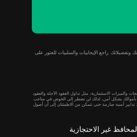
REDi ( RE ) بناءً على احتياجاتك وتفضيلاتك. راجع الإيجابيات والسلبيات للعثور على
جات والميزات الاستثمارية، مثل تداول العقود الآجلة والعقود
صة بأموالك بشكل آمن، لذلك لن تضطر إلى الخوض في متاعب
ذ تدابير أمنية صارمة حتى تتمكن من الاطمئنان إلى أن أصول