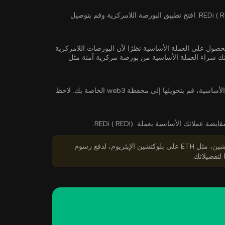
حدد بورصة لامركزية تدعم REDi ( REDI ). افتح تطبيق البورصة اللامركزية وقم بتوصيل
لاً إلى الحصول على العملة الأساسية نظرًا لأن البورصات اللامركزية
شراء العملة الأساسية
من بورصة مركزية آمنة مثل
بعد شراء العملة الأساسية، قم بتحويلها إلى محفظة web3 الخاصة بك. لاحظ
ة عملاتك الأساسية بعملة REDi ( REDI).
تأكد من أن لديك ما يكفي من الرموز المميزة الأصلية للبلوكتشين، مثل ETH على بلوكتشين الإيثريوم، لدفع رسوم
 لتفضيلاتك.