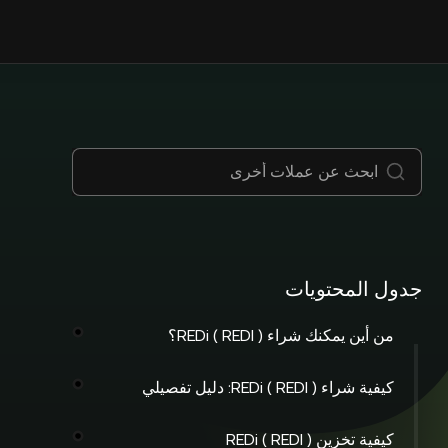
جدول المحتويات
من أين يمكنك شراء REDi ( REDI )؟
كيفية شراء REDi ( REDI ): دليل تفصيلي
كيفية تخزين REDi ( REDI )