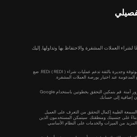
 لشراء العملات المشفرة والاحتفاظ بها وتداولها. إليك
حدد بورصة عملات مشفرة موثوقة وجديرة بالثقة تدعم عمليات شراء REDi ( REDI ). ضع
لمدعومة عند اختيار بورصة العملات المشفرة.
ور آمنة. قم بتمكين
التحقق بخطوتين باستخدام Google
ن إضافية إلى حسابك.
السمعة الطيبة إكمال
التحقق من التعرف على العميل
.
ناءً على جنسيتك ومنطقتك. سيتمكن المستخدمون الذين
لمزيد من الميزات والخدمات على النظام الأساسي.