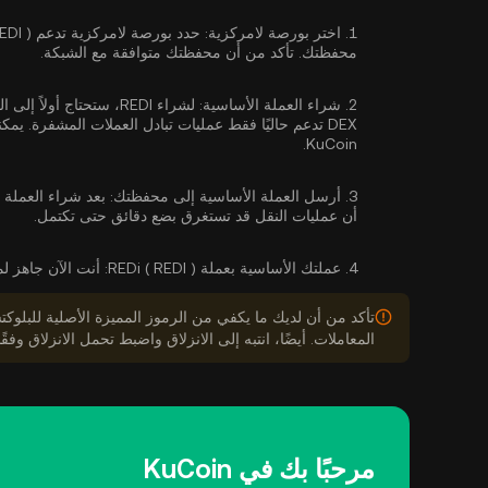
1.
اختر بورصة لامركزية:
محفظتك. تأكد من أن محفظتك متوافقة مع الشبكة.
2.
شراء العملة الأساسية:
لشراء REDI، ستحتاج أو
DEX تدعم حاليًا فقط عمليات تبادل العملات المشفرة. يمكنك
KuCoin.
3.
أرسل العملة الأساسية إلى محفظتك:
أن عمليات النقل قد تستغرق بضع دقائق حتى تكتمل.
4.
عملتك الأساسية بعملة REDi ( REDI ):
أنت الآن جاهز لمقايض
المعاملات. أيضًا، انتبه إلى الانزلاق واضبط تحمل الانزلاق وفقًا
مرحبًا بك في KuCoin