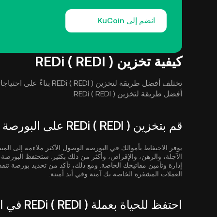
انضم إلى KuCoin
كيفية تخزين REDi ( REDI )
تختلف أفضل طريقة لتخزين DI
أفضل طريقة لتخزين REDi ( REDI ).
قم بتخزين REDi ( REDI ) على البورصة
يوفر الاحتفاظ بأموالك في البورصة الوصول الأكثر ملاءمة إلى المنت
الآجلة، والرهن، والإقراض، وأكثر من ذلك بكثير. ستحتفظ البور
إدارة وتأمين مفاتيحك الخاصة. ومع ذلك، تأكد من تحديد بورصة تنف
العملات المشفرة الخاصة بك آمنة وفي أيد أمينة.
احتفظ للحياة بعملة REDi ( REDI ) في المحافظ غير الاحتجازية