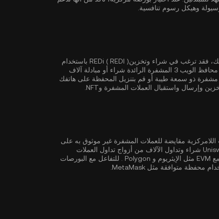
إذا كان الأمان والتحكم الكامل في الأصول المشفرة من أهم أولوياتك، فقد ترغب في شراء وتخزينREDi ( REDI ) باستخدام
أو MetaMask. تتيح لك محافظ الويب 3 المشفرة الرائدة شراء أو مبادلة آلاف
شفرة ذو سمعة طيبة أو قم بتنزيل المحفظة على هاتفك
ن وإرسال واستقبال العملات المشفرة وNFT.
لمركزية مثل KuCoin، توفر البورصات اللامركزية مقايضة للعملات المشفرة غير موثوق به على
أساس عقود ذكية ذاتية التنفيذ. تدعم البورصات اللامركزية مثل Uniswap شراء وتداول الآلاف من أزواج تداول العملات
ثل
الإيثريوم
و
Polygon
. للتفاعل مع البورصات