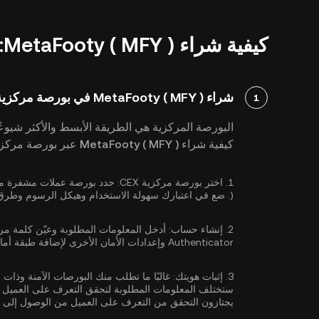
كيفية شراء MetaFooty ( MFY ): دليل تفصيلي
شراء MetaFooty ( MFY ) في بورصة مركزية
1
البورصة المركزية هي الطريقة الأبسط والأكثر شيوعًا
كيفية شراء MetaFooty ( MFY ) عبر بورصة مركزية:
1.
اختر بورصة مركزية CEX:
). ضع في اعتبارك سهولة الاستخدام وهيكل الرسوم وطرق الدفع المدعومة عند اختيار بورصة العملات المشفرة.
2.
إنشاء حساب:
أدخل المعلومات المطلوبة وعيّن كلمة مر
Authenticator
وإعدادات الأمان الأخرى لإضافة طبقة أما
3.
إثبات هويتك:
غالبًا ما تطلب منك البورصات الآمنة وذات 
ستختلف المعلومات المطلوبة لتحقق التعرف على العميل ب
يجتازون التحقق من التعرف على العميل من الوصول إلى ا