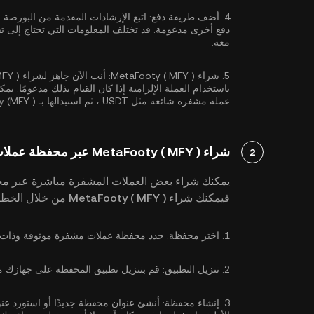
4.
أضف طريقة دفع:
اتبع الإرشادات المقدمة من البورصة
دفع أخرى مدعومة. قد تختلف المعلومات التي تحتاج إلى تقد
معه.
5.
شراء MetaFooty ( MFY ):
باستخدام العملة الإلزامية إذا كان القيام بذلك مدعومًا. ي
عملة مشفرة شائعة مثل
USDT
، ثم استبدالها بـ MetaFooty (MFY ) الذي تريده.
شراء MetaFooty ( MFY ) عبر محفظة عملات مشفرة
2
يمكنك شراء بعض العملات المشفرة مباشرة عبر مح
فيمكنك شراء MetaFooty ( MFY ) من خلال الخطوات التالية:
1.
اختر محفظة:
حدد محفظة عملات مشفرة موثوقة وذات سمعة طيبة تد
2.
تنزيل التطبيق:
قم بتنزيل تطبيق المحفظة على جهازك من متجر Google Play أو App Store أو
3.
إنشاء محفظة:
أنشئ عنوان محفظة جديدًا أو استورد عنوانً