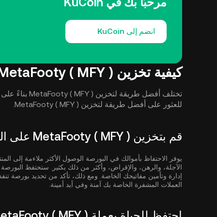
مرحبًا بك في KuCoin
انضم إلى KuCoin
كيفية تخزين MetaFooty ( MFY )
تختلف أفضل طريقة 
للعثور على أفضل طريقة لتخزين MetaFooty ( MFY ).
قم بتخزين MetaFooty ( MFY ) على البورصة
يوفر الاحتفاظ بأموالك في البورصة الوصول الأكثر ملاءمة إلى المنت
الآجلة، والرهن، والإقراض، وأكثر من ذلك بكثير. ستحتفظ البور
إدارة وتأمين مفاتيحك الخاصة. ومع ذلك، تأكد من تحديد بورصة تنف
العملات المشفرة الخاصة بك آمنة وفي أيد أمينة.
احتفظ للحياة بعملة MetaFooty ( MFY ) في المحافظ غير الاحتجازية