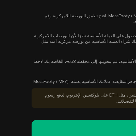
حدد بورصة لامركزية تدعم MetaFooty ( MFY ). افتح تطبيق البورصة اللامركزية وقم
.
اً إلى الحصول على العملة الأساسية نظرًا لأن البورصات اللامركزية
شراء العملة الأساسية
من بورصة مركزية آمنة مثل
بعد شراء العملة الأساسية، قم بتحويلها إلى محفظة web3 الخاصة بك. لاحظ
ز لمقايضة عملاتك الأساسية بعملة MetaFooty ( MFY).
تأكد من أن لديك ما يكفي من الرموز المميزة الأصلية للبلوكتشين، مثل ETH على بلوكتشين الإيثريوم، لدفع رسوم
 لتفضيلاتك.