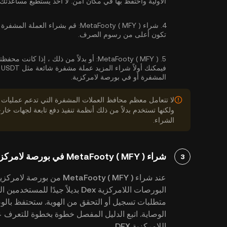
الأولية واحتفظ بها في مكان آمن. لا أحد يستطيع مساعدتك 
4.
شراء MetaFooty ( MFY ):
قم بشراء العملة المشفرة 
تكون أعلى من رسوم الصرف.
MetaFooty ( MFY ):
5.
المشفرة أو في بورصة لامركزية.
لا تتعامل معظم محافظ العملات المشفرة التي تدعم عمليات
ولكنها تستخدم بدلاً من ذلك أنظمة تنفيذ دفع تابعة لجهات 
الشراء.
شراء MetaFooty ( MFY ) في بورصة لامركزية (DEX)
3
عند شراء MetaFooty ( MFY 
البورصات اللامركزية Dex بديلاً جي
متطلبات تسجيل أو التحقق من الهوية. ستحتفظ بالو
اللامركزية DEX.