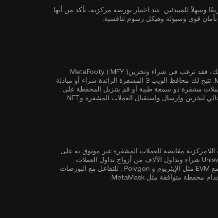
وسيط أمرًا سريعًا وسهلاً للمبتدئين. عند اختيار بورصة مركزية، تأكد من أنها
إذا كان الأمان والتحكم الكامل في الأصول المشفرة من أهم أولوياتك، فقد ترغب في شراء وتخزينMetaFooty ( MFY )
أو MetaMask. تتيح لك محافظ الويب 3 المشفرة الرائدة شراء أو مبادلة
لات مشفرة ذو سمعة طيبة أو قم بتنزيل المحفظة على
ي لتخزين وإرسال واستقبال العملات المشفرة وNFT.
لمركزية مثل KuCoin، توفر البورصات اللامركزية مقايضة للعملات المشفرة غير موثوق به على
أساس عقود ذكية ذاتية التنفيذ. تدعم البورصات اللامركزية مثل Uniswap شراء وتداول الآلاف من أزواج تداول العملات
ثل
الإيثريوم
و
Polygon
. للتفاعل مع البورصات