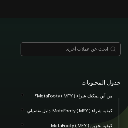
جدول المحتويات
من أين يمكنك شراء MetaFooty ( MFY )؟
كيفية شراء MetaFooty ( MFY ): دليل تفصيلي
كيفية تخزين MetaFooty ( MFY )