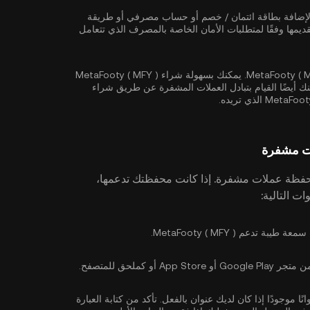
 لإضافة بطاقة ائتمان / خصم أو حساب مصرفي أو طريقة
يمها وفقًا لمتطلبات الأمان الخاصة بالمصرف الذي تتعامل
أنت الآن جاهز لشراء MetaFooty ( MFY ). يمكنك بسهولة شراء MetaFooty ( MFY )
مكنك أيضًا القيام بتبادل العملات المشفرة عن طريق شراء
فظة عملات مشفرة. إذا كانت محفظتك تدعمها،
عم MetaFooty ( MFY ).
 كملحق للمتصفح.
ا موجودًا إذا كان لديك عنوان بالفعل. تأكد من كتابة العبارة