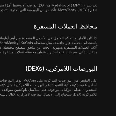
يعد شراء MetaFooty ( MFY ) من خلال بورصة أو 
تدعم MetaFooty ( MFY ). تأكد من أن البورصة التي اخترتها تتمتع بأمان قوي وسيولة وهيكل رسوم تنافسية.
محافظ العملات المشفرة
باستخدام محفظة غير حافظة، مثل
محفظة KuCoin
آلاف العملات المشفرة بسهولة. ابحث عن ملحق متصفح محفظة عم
هاتفك الذكي. قم بإنشاء أو استيراد عنوان محفظة عملات مشفرة حال
البورصات اللامركزية (DEXs)
على النقيض من البورصات ا
المشفرة. معظم التوكنات موجودة على سلاسل بلوكشين متوافقة مع EVM م
اللامركزية DEX، ستحتاج إلى الاتصال ببورصة لامركزية DEX باستخدام محفظة متوافقة مثل MetaMask.