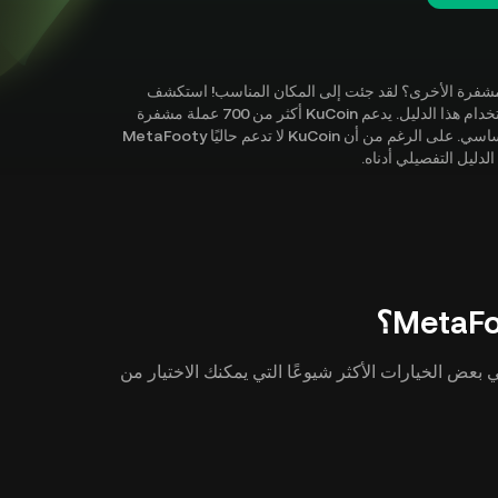
 ) أو استكشاف العملات المشفرة الأخرى؟ لقد جئت إلى المكان المناسب! استكشف
جميع الطرق التي يمكنك من خلالها شراء MetaFooty ( MFY ) باستخدام هذا الدليل. يدعم KuCoin أكثر من 700 عملة مشفرة
ويضيف باستمرار المزيد من جواهر العملات المشفرة إلى نظامنا الأساسي. على الرغم من أن KuCoin لا تدعم حاليًا MetaFooty
للحصول على MetaFooty ( MFY ). فيما يلي بعض الخيارات الأكثر شيوعًا التي يمكنك الاختيار من