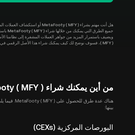
هل أنت مهتم بشراء MetaFooty ( MFY
( MFY )، فسوف نوضح لك كيف يمكنك شراء هذا الأصل الرقمي في الدليل التفصيلي أدناه.
من أين يمكنك شراء MetaFooty ( MFY )؟
هناك عدة طرق 
بينها:
البورصات المركزية (CEXs)