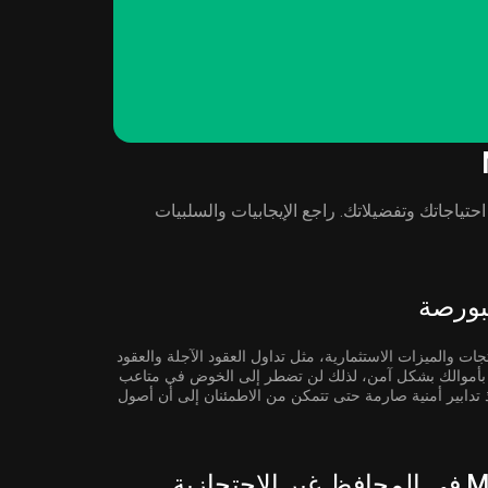
لتخزين MetaFooty ( MFY ) بناءً على احتياجاتك وتفضيلاتك. راجع الإيجابيات والسلبيات
جات والميزات الاستثمارية، مثل تداول العقود الآجلة والعقود
صة بأموالك بشكل آمن، لذلك لن تضطر إلى الخوض في متاعب
ذ تدابير أمنية صارمة حتى تتمكن من الاطمئنان إلى أن أصول