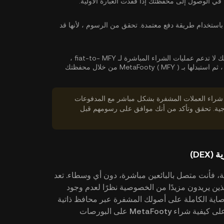
في الوصول إلى محفظتك إذا فقدت العبارة الأولية.
باستخدام طريقة دفع معتمدة. تحقق من الرسوم ، لأنها قد
أو بدلاً من ذلك ، إذا كانت محفظتك لا تدعم عمليات الشراء المباشرة لـ fiat-to- MFY ،
فيمكنك أولاً شراء المزيد عملة مشفرة شائعة مثل USDT ، ثم استبدلها بـ MetaFooty ( MFY ) من خلال محفظتك
 شراء العملات المشفرة بشكل مباشر مع المدفوعات
خارجية. تحقق وتأكد من أنك موافق على رسومهم قبل
) من بورصة لامركزية، فأنت متصل بالبائعين مباشرة، دون أي وسطاء. تعد
دًا للمستخدمين الذين يريدون مزيدًا من الخصوصية نظرًا لعدم وجود
صاية الكاملة على أصولك المشفرة عبر محافظ ذاتية
الوصاية. اتبع الدليل المفصل خطوة بخطوة للتعرف على كيفية شراء MetaFooty على البورصات