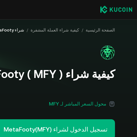
الصفحة الرئيسية
/
كيفية شراء العملة المشفرة
/
شراء MetaFooty
كيفية شراء MetaFooty ( MFY )
محول السعر المباشر لـ MFY
تسجيل الدخول لشراء MetaFooty(MFY)