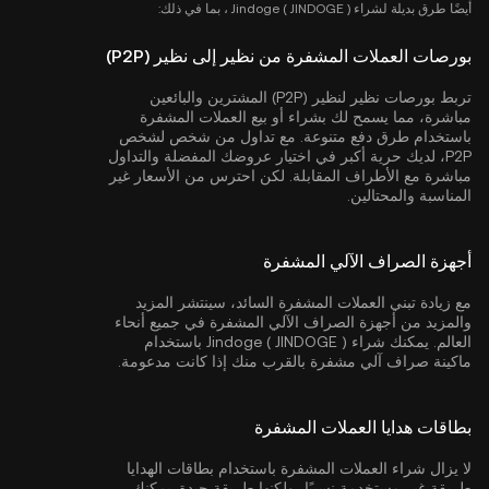
أيضًا طرق بديلة لشراء Jindoge ( JINDOGE ) ، بما في ذلك:
بورصات العملات المشفرة من نظير إلى نظير (P2P)
تربط بورصات نظير لنظير (P2P) المشترين والبائعين
مباشرة، مما يسمح لك بشراء أو بيع العملات المشفرة
باستخدام طرق دفع متنوعة. مع تداول من شخص لشخص
P2P، لديك حرية أكبر في اختيار عروضك المفضلة والتداول
مباشرة مع الأطراف المقابلة. لكن احترس من الأسعار غير
المناسبة والمحتالين.
أجهزة الصراف الآلي المشفرة
مع زيادة تبني العملات المشفرة السائد، سينتشر المزيد
والمزيد من أجهزة الصراف الآلي المشفرة في جميع أنحاء
العالم. يمكنك شراء Jindoge ( JINDOGE ) باستخدام
ماكينة صراف آلي مشفرة بالقرب منك إذا كانت مدعومة.
بطاقات هدايا العملات المشفرة
لا يزال شراء العملات المشفرة باستخدام بطاقات الهدايا
طريقة غير مستخدمة نسبيًا، ولكنها طريقة جيدة. يمكنك