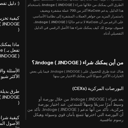
): دليل تفصيلي
الطرق التي يمكنك من خلالها شراء Jindoge ( JINDOGE ) باستخدام
هذا الدليل. يدعم KuCoin أكثر من 700 عملة مشفرة ويضيف
باستمرار المزيد من جواهر العملات المشفرة إلى نظامنا الأساسي.
كيفية تخزي
على الرغم من أن KuCoin لا تدعم حاليًا Jindoge ( JINDOGE )،
( JINDOGE
فسوف نوضح لك كيف يمكنك شراء هذا الأصل الرقمي في الدليل
)
التفصيلي أدناه.
ماذا يمكنك
تفعل 
JINDOGE )؟
من أين يمكنك شراء Jindoge ( JINDOGE )؟
الأسئلة وال
هناك عدة طرق للحصول على Jindoge ( JINDOGE ). فيما يلي بعض
الأكثر شيوعا
الخيارات الأكثر شيوعًا التي يمكنك الاختيار من بينها:
البورصات المركزية (CEXs)
طرق بديلة 
( JINDOGE
يعد شراء Jindoge ( JINDOGE ) من خلال بورصة أو
)
وسيط أمرًا سريعًا وسهلاً للمبتدئين. عند اختيار بورصة
مركزية، تأكد من أنها تدعم Jindoge ( JINDOGE ). تأكد من
أن البورصة التي اخترتها تتمتع بأمان قوي وسيولة وهيكل
كيفية شراء
رسوم تنافسية.
الأصول ال