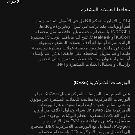
الأخرى
محافظ العملات المشفرة
إذا كان الأمان والتحكم الكامل في الأصول المشفرة من
أهم أولوياتك، فقد ترغب في شراء وتخزينJindoge (
JINDOGE ) باستخدام محفظة غير حافظة، مثل
محفظة
KuCoin
أو MetaMask. تتيح لك محافظ الويب 3 المشفرة
الرائدة شراء أو مبادلة آلاف العملات المشفرة بسهولة.
ابحث عن ملحق متصفح محفظة عملات مشفرة ذو سمعة
طيبة أو قم بتنزيل المحفظة على هاتفك الذكي. قم بإنشاء
أو استيراد عنوان محفظة عملات مشفرة حالي لتخزين
وإرسال واستقبال العملات المشفرة وNFT.
البورصات اللامركزية (DEXs)
على النقيض من البورصات المركزية مثل KuCoin، توفر
البورصات اللامركزية مقايضة للعملات المشفرة غير موثوق
به على أساس عقود ذكية ذاتية التنفيذ. تدعم البورصات
اللامركزية مثل Uniswap شراء وتداول الآلاف من أزواج
تداول العملات المشفرة. معظم التوكنات موجودة على
سلاسل بلوكشين متوافقة مع EVM مثل
الإيثريوم
و
Polygon
. للتفاعل مع البورصات اللامركزية DEX، ستحتاج
إلى الاتصال ببورصة لامركزية DEX باستخدام محفظة