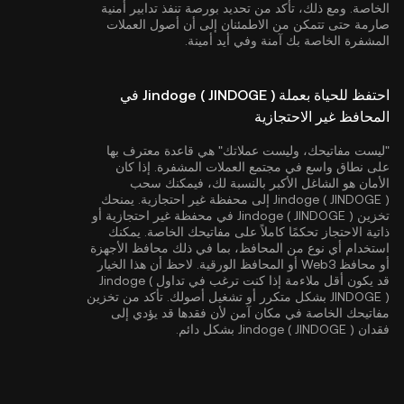
الخاصة. ومع ذلك، تأكد من تحديد بورصة تنفذ تدابير أمنية
صارمة حتى تتمكن من الاطمئنان إلى أن أصول العملات
المشفرة الخاصة بك آمنة وفي أيد أمينة.
احتفظ للحياة بعملة Jindoge ( JINDOGE ) في
المحافظ غير الاحتجازية
"ليست مفاتيحك، وليست عملاتك" هي قاعدة معترف بها
على نطاق واسع في مجتمع العملات المشفرة. إذا كان
الأمان هو الشاغل الأكبر بالنسبة لك، فيمكنك سحب
Jindoge ( JINDOGE ) إلى محفظة غير احتجازية. يمنحك
تخزين Jindoge ( JINDOGE ) في محفظة غير احتجازية أو
ذاتية الاحتجاز تحكمًا كاملاً على مفاتيحك الخاصة. يمكنك
استخدام أي نوع من المحافظ، بما في ذلك محافظ الأجهزة
أو محافظ Web3 أو المحافظ الورقية. لاحظ أن هذا الخيار
قد يكون أقل ملاءمة إذا كنت ترغب في تداول Jindoge (
JINDOGE ) بشكل متكرر أو تشغيل أصولك. تأكد من تخزين
مفاتيحك الخاصة في مكان آمن لأن فقدها قد يؤدي إلى
فقدان Jindoge ( JINDOGE ) بشكل دائم.