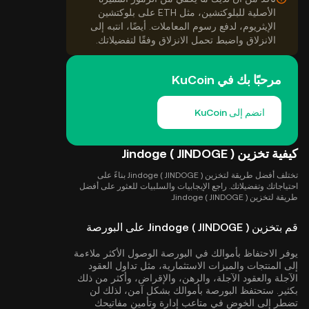
الأصلية للبلوكتشين، مثل ETH على بلوكتشين
الإيثريوم، لدفع رسوم المعاملات. أيضًا، انتبه إلى
الانزلاق واضبط تحمل الانزلاق وفقًا لتفضيلاتك.
مرحبًا بك في KuCoin
انضم إلى KuCoin
كيفية تخزين Jindoge ( JINDOGE )
تختلف أفضل طريقة لتخزين Jindoge ( JINDOGE ) بناءً على
احتياجاتك وتفضيلاتك. راجع الإيجابيات والسلبيات للعثور على أفضل
طريقة لتخزين Jindoge ( JINDOGE ).
قم بتخزين Jindoge ( JINDOGE ) على البورصة
يوفر الاحتفاظ بأموالك في البورصة الوصول الأكثر ملاءمة
إلى المنتجات والميزات الاستثمارية، مثل تداول العقود
الآجلة والعقود الآجلة، والرهن، والإقراض، وأكثر من ذلك
بكثير. ستحتفظ البورصة بأموالك بشكل آمن، لذلك لن
تضطر إلى الخوض في متاعب إدارة وتأمين مفاتيحك