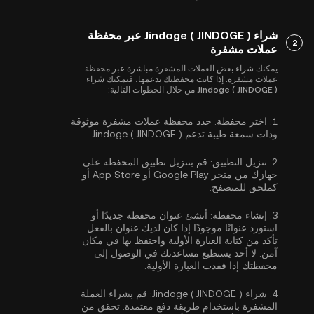
شراء Jindoge ( JINDOGE ) عبر محفظة
2
عملات مشفرة
يمكنك شراء بعض العملات المشفرة مباشرة عبر محفظة
عملات مشفرة. إذا كانت محفظتك تدعمها، فيمكنك شراء
Jindoge ( JINDOGE ) من خلال الخطوات التالية:
1.
اختر محفظة:
حدد محفظة عملات مشفرة موثوقة
وذات سمعة طيبة تدعم Jindoge ( JINDOGE ).
2.
تنزيل التطبيق:
قم بتنزيل تطبيق المحفظة على
جهازك من متجر Google Play أو App Store أو
كملحق للمتصفح.
3.
إنشاء محفظة:
أنشئ عنوان محفظة جديدًا أو
استورد عنوانًا موجودًا إذا كان لديك عنوان بالفعل.
تأكد من كتابة العبارة الأولية واحتفظ بها في مكان
آمن. لا أحد يستطيع مساعدتك في الوصول إلى
محفظتك إذا فقدت العبارة الأولية.
4.
شراء Jindoge ( JINDOGE ):
قم بشراء العملة
المشفرة باستخدام طريقة دفع معتمدة. تحقق من