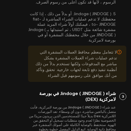
الرسوم ، لأنها قد تكون أعلى من رسوم الصرف.
5.
Jindoge ( JINDOGE ):
أو بدلاً من ذلك ، إذا كانت
محفظتك لا تدعم عمليات الشراء المباشرة لـ fiat-
to- JINDOGE ، فيمكنك أولاً شراء المزيد عملة
مشفرة شائعة مثل USDT ، ثم استبدلها بـ Jindoge (
JINDOGE ) من خلال محفظتك المشفرة أو في
بورصة لامركزية.
لا تتعامل معظم محافظ العملات المشفرة التي
تدعم عمليات شراء العملات المشفرة بشكل
مباشر مع المدفوعات ولكنها تستخدم بدلاً من ذلك
أنظمة تنفيذ دفع تابعة لجهات خارجية. تحقق وتأكد
من أنك موافق على رسومهم قبل الشراء.
شراء Jindoge ( JINDOGE ) في بورصة
3
لامركزية (DEX)
عند شراء Jindoge ( JINDOGE ) من بورصة لامركزية، فأنت
متصل بالبائعين مباشرة، دون أي وسطاء. تعد البورصات
اللامركزية Dex بديلاً جيدًا للمستخدمين الذين يريدون مزيدًا من
الخصوصية نظرًا لعدم وجود متطلبات تسجيل أو التحقق من
الهوية. ستحتفظ بالوصاية الكاملة على أصولك المشفرة عبر
محافظ ذاتية الوصاية. اتبع الدليل المفصل خطوة بخطوة