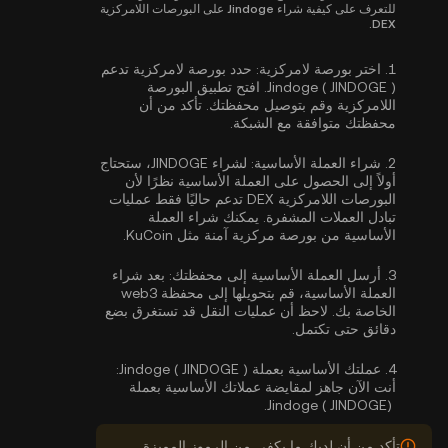
للتعرف على كيفية شراء Jindoge على البورصات اللامركزية
DEX.
1.
اختر بورصة لامركزية:
حدد بورصة لامركزية تدعم
Jindoge ( JINDOGE ). افتح تطبيق البورصة
اللامركزية وقم بتوصيل محفظتك. تأكد من أن
محفظتك متوافقة مع الشبكة.
2.
شراء العملة الأساسية:
لشراء JINDOGE، ستحتاج
أولاً إلى الحصول على العملة الأساسية نظرًا لأن
البورصات اللامركزية DEX تدعم حاليًا فقط عمليات
تبادل العملات المشفرة. يمكنك
شراء العملة
الأساسية
من بورصة مركزية آمنة مثل KuCoin.
3.
أرسل العملة الأساسية إلى محفظتك:
بعد شراء
العملة الأساسية، قم بتحويلها إلى محفظة web3
الخاصة بك. لاحظ أن عمليات النقل قد تستغرق بضع
دقائق حتى تكتمل.
4.
عملتك الأساسية بعملة Jindoge ( JINDOGE ):
أنت الآن جاهز لمقايضة عملاتك الأساسية بعملة
Jindoge ( JINDOGE).
تأكد من أن لديك ما يكفي من الرموز المميزة