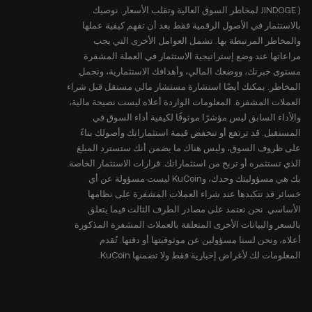
JINDOGE ) لمخاطر السوق العالية وتقلب الأسعار. نوصيك
بالاستثمار في الأصول الرقمية فقط بعد أن تفهم كيفية عملها
والمخاطر المرتبطة بها. تشمل العوامل الأخرى التي يجب
مراعاتها عند وضع إستراتيجية الاستثمار في العملة المشفرة
مستوى خبرتك، ووضعك المالي، وأهدافك الاستثمارية، وتحمل
المخاطر. يمكنك أيضًا استشارة مستشار مالي مستقل قبل شراء
العملات المشفرة. المعلومات الواردة أعلاه ليست نصيحة مالية،
والأداء السابق ليس مؤشرًا موثوقًا لكيفية أداء السوق في
المستقبل. قد ترتفع أو تنخفض قيمة استثماراتك وأصولك بناءً
على ظروف السوق، وليس هناك ما يضمن أنك ستسترد المبلغ
الذي تستثمره أو تربح من استثماراتك. قرارات الاستثمار الخاصة
بك هي مسؤوليتك وحدك، وKuCoin ليست مسؤولة عن أي
خسائر قد تتكبدها عند شراء العملات المشفرة على نظامها
الأساسي. نحن نعتمد على مصادر الطرف الثالث فيما يتعلق
بالسعر والبيانات الأخرى المتعلقة بالعملات المشفرة المذكورة
أعلاه، ونحن لسنا مسؤولين عن موثوقيتها أو دقتها. تُقدم
المعلومات لك لأغراض إخبارية فقط ولا تضمنها KuCoin.