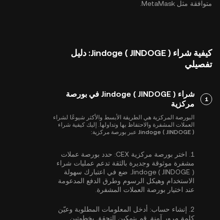
متوافقة مثل MetaMask.
كيفية شراء Jindoge ( JINDOGE ): دليل
تفصيلي
شراء Jindoge ( JINDOGE ) في بورصة
1
مركزية
البورصة المركزية هي الطريقة الأبسط والأكثر شيوعًا لشراء
العملات المشفرة والاحتفاظ بها وتداولها. إليك كيفية شراء
Jindoge ( JINDOGE ) عبر بورصة مركزية:
1.
اختر بورصة مركزية CEX:
حدد بورصة عملات
مشفرة موثوقة وجديرة بالثقة تدعم عمليات شراء
Jindoge ( JINDOGE ). ضع في اعتبارك سهولة
الاستخدام وهيكل الرسوم وطرق الدفع المدعومة
عند اختيار بورصة العملات المشفرة.
2.
إنشاء حساب:
أدخل المعلومات المطلوبة وعيّن
كلمة مرور آمنة. قم بتمكين
التحقق بخطوتين