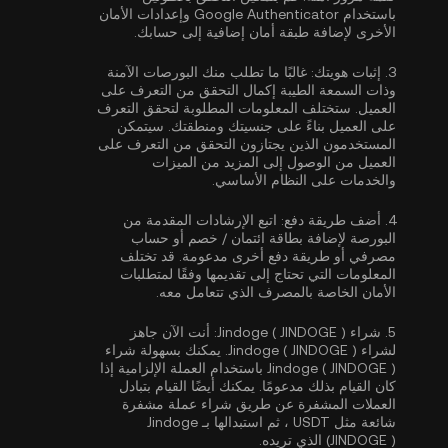
باستخدام Google Authenticator
وإعدادات الأمان
الأخرى لإضافة طبقة أمان إضافية إلى حسابك.
3.
إثبات هويتك:
غالبًا ما تطلب منك البورصات الآمنة
وذات السمعة الطيبة إكمال
التحقق من التعرف على
العميل
. ستختلف المعلومات المطلوبة لتحقق التعرف
على العميل بناءً على جنسيتك ومنطقتك. سيتمكن
المستخدمون الذين يجتازون التحقق من التعرف على
العميل من الوصول إلى المزيد من الميزات
والخدمات على النظام الأساسي.
4.
أضف طريقة دفع:
اتبع الإرشادات المقدمة من
البورصة لإضافة بطاقة ائتمان / خصم أو حساب
مصرفي أو طريقة دفع أخرى مدعومة. قد تختلف
المعلومات التي تحتاج إلى تقديمها وفقًا لمتطلبات
الأمان الخاصة بالمصرف الذي تتعامل معه.
5.
شراء Jindoge ( JINDOGE ):
أنت الآن جاهز
لشراء Jindoge ( JINDOGE ). يمكنك بسهولة شراء
Jindoge ( JINDOGE ) باستخدام العملة الإلزامية إذا
كان القيام بذلك مدعومًا. يمكنك أيضًا القيام بتبادل
العملات المشفرة عن طريق شراء عملة مشفرة
شائعة مثل
USDT
، ثم استبدالها بـ Jindoge
(JINDOGE ) الذي تريده.