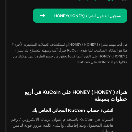
تسجيل الدخول لشراء HONEY(HONEY)
هل أنت مهتم بشراء HONEY ( HONEY ) أو استكشاف العملات المشفرة الأخرى؟
هذا هو المكان المناسب لك! تقدم KuCoin طرقًا آمنة وسهلة للسماح لك بشراء
HONEY ( HONEY ) على الفور أينما كنت! تحقق من جميع الطرق التي يمكنك من
خلالها شراء HONEY على KuCoin.
شراء HONEY ( HONEY ) على KuCoin في أربع
خطوات بسيطة
انشىء حساب KuCoin المجاني الخاص بك
اشترك في KuCoin باستخدام عنوان بريدك الإلكتروني / رقم
هاتفك المحمول وبلد إقامتك، وأنشئ كلمة مرور قوية لتأمين
حسابك.