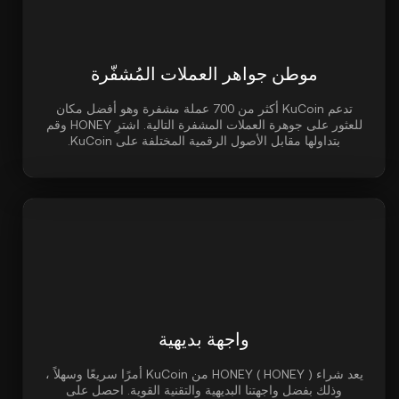
موطن جواهر العملات المُشفّرة
تدعم KuCoin أكثر من 700 عملة مشفرة وهو أفضل مكان
للعثور على جوهرة العملات المشفرة التالية. اشترِ HONEY وقم
بتداولها مقابل الأصول الرقمية المختلفة على KuCoin.
واجهة بديهية
يعد شراء HONEY ( HONEY ) من KuCoin أمرًا سريعًا وسهلاً ،
وذلك بفضل واجهتنا البديهية والتقنية القوية. احصل على