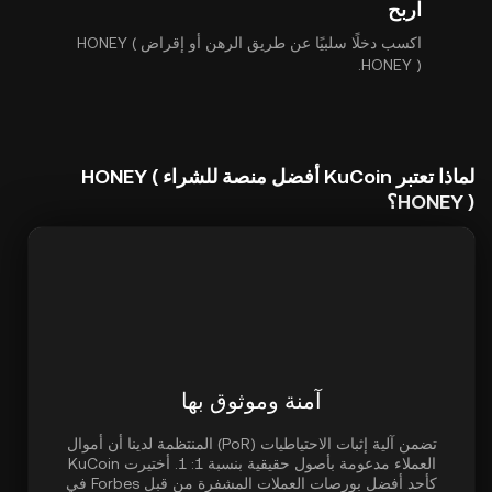
اربح
اكسب دخلًا سلبيًا عن طريق الرهن أو إقراض HONEY (
HONEY ).
لماذا تعتبر KuCoin أفضل منصة للشراء HONEY (
HONEY )؟
آمنة وموثوق بها
تضمن آلية إثبات الاحتياطيات (PoR) المنتظمة لدينا أن أموال
العملاء مدعومة بأصول حقيقية بنسبة 1: 1. أختيرت KuCoin
كأحد أفضل بورصات العملات المشفرة من قبل Forbes في