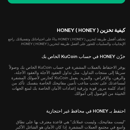
كيفية تخزين HONEY ( HONEY )
تختلف أفضل طريقة لتخزين HONEY ( HONEY ) بناءً على احتياجاتك وتفضيلاتك. راجع
الإيجابيات والسلبيات للعثور على أفضل طريقة لتخزين HONEY ( HONEY ).
خزّن HONEY في حساب KuCoin الخاص بك
يوفر الاحتفاظ بالعملات المشفرة في حساب KuCoin الخاص بك وصولاً
سريعًا إلى منتجات التداول، مثل تداول العقود الآجلة والعقود الآجلة،
والرهن، والإقراض، والمزيد. يعمل KuCoin كحارس لأصولك المشفرة
لمساعدتك على تجنب متاعب تأمين مفاتيحك الخاصة بنفسك. تأكد من
إعداد كلمة مرور قوية وترقية إعدادات الأمان الخاصة بك لمنع الجهات
الخبيثة من الوصول إلى أموالك.
احتفظ بـ HONEY في محافظ غير احتجازية
"ليست مفاتيحك، وليست عملاتك" هي قاعدة معترف بها على نطاق
واسع في مجتمع العملات المشفرة. إذا كان الأمان هو الشاغل الأكبر