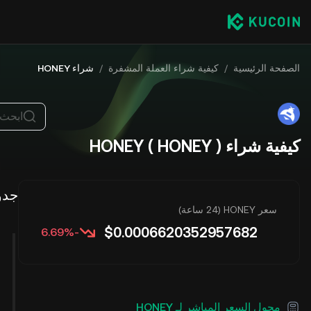
الصفحة الرئيسية
/
كيفية شراء العملة المشفرة
/
شراء HONEY
ابحث 
كيفية شراء HONEY ( HONEY )
جدو
سعر HONEY (24 ساعة)
$
0.0006620352957682
-6.69%
محول السعر المباشر لـ HONEY