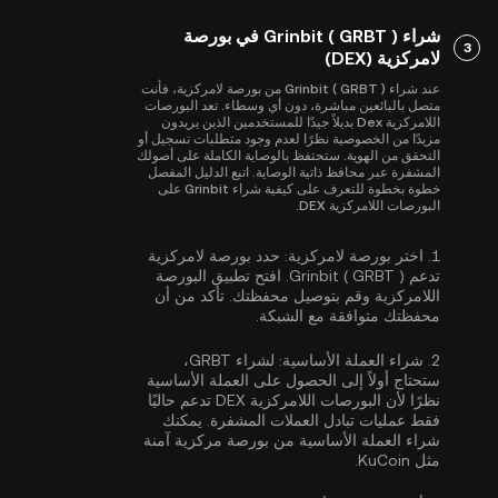
شراء Grinbit ( GRBT ) في بورصة
3
لامركزية (DEX)
عند شراء Grinbit ( GRBT ) من بورصة لامركزية، فأنت
متصل بالبائعين مباشرة، دون أي وسطاء. تعد البورصات
اللامركزية Dex بديلاً جيدًا للمستخدمين الذين يريدون
مزيدًا من الخصوصية نظرًا لعدم وجود متطلبات تسجيل أو
التحقق من الهوية. ستحتفظ بالوصاية الكاملة على أصولك
المشفرة عبر محافظ ذاتية الوصاية. اتبع الدليل المفصل
خطوة بخطوة للتعرف على كيفية شراء Grinbit على
البورصات اللامركزية DEX.
1.
اختر بورصة لامركزية:
حدد بورصة لامركزية
تدعم Grinbit ( GRBT ). افتح تطبيق البورصة
اللامركزية وقم بتوصيل محفظتك. تأكد من أن
محفظتك متوافقة مع الشبكة.
2.
شراء العملة الأساسية:
لشراء GRBT،
ستحتاج أولاً إلى الحصول على العملة الأساسية
نظرًا لأن البورصات اللامركزية DEX تدعم حاليًا
فقط عمليات تبادل العملات المشفرة. يمكنك
شراء العملة الأساسية
من بورصة مركزية آمنة
مثل KuCoin.