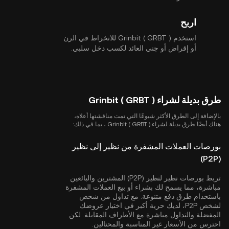
اربح
استخدم Grinbit ( GRBT ) للانخراط في الرن
أو إقراض أو جني العائد لكسب دخل سلبي.
طرق بديلة لشراء Grinbit ( GRBT )
بالإضافة إلى الطرق الأكثر شيوعًا التي تمت مناقشتها أعلاه،
هناك أيضًا طرق بديلة لشراء Grinbit ( GRBT ) ، بما في ذلك:
بورصات العملات المشفرة من نظير إلى نظير
(P2P)
تربط بورصات نظير لنظير (P2P) المشترين والبائعين
مباشرة، مما يسمح لك بشراء أو بيع العملات المشفرة
باستخدام طرق دفع متنوعة. مع تداول من شخص
لشخص P2P، لديك حرية أكبر في اختيار عروضك
المفضلة والتداول مباشرة مع الأطراف المقابلة. لكن
احترس من الأسعار غير المناسبة والمحتالين.