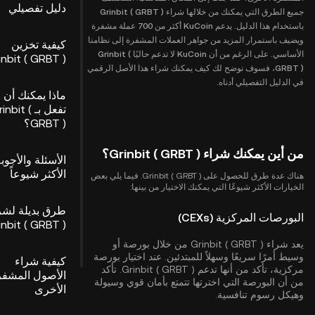
دليل تفصيلي
جميع الطرق التي يمكنك من خلالها شراء Grinbit ( GRBT )
باستخدام هذا الدليل. يدعم KuCoin أكثر من 700 عملة مشفرة
ويضيف باستمرار المزيد من جواهر العملات المشفرة إلى نظامنا
كيفية تخزين
الأساسي. على الرغم من أن KuCoin لا تدعم حاليًا Grinbit (
inbit ( GRBT )
GRBT )، فسوف نوضح لك كيف يمكنك شراء هذا الأصل الرقمي
في الدليل التفصيلي أدناه.
ماذا يمكنك أن
تفعل بـ rinbit
GRBT )؟
من أين يمكنك شراء Grinbit ( GRBT )؟
الأسئلة والأجوب
الأكثر شيوعاً
هناك عدة طرق للحصول على Grinbit ( GRBT ). فيما يلي بعض
الخيارات الأكثر شيوعًا التي يمكنك الاختيار من بينها:
طرق بديلة لشر
البورصات المركزية (CEXs)
inbit ( GRBT )
يعد شراء Grinbit ( GRBT ) من خلال بورصة أو
وسيط أمرًا سريعًا وسهلاً للمبتدئين. عند اختيار بورصة
كيفية شراء
مركزية، تأكد من أنها تدعم Grinbit ( GRBT ). تأكد
الأصول المشفر
من أن البورصة التي اخترتها تتمتع بأمان قوي وسيولة
الأخرى
وهيكل رسوم تنافسية.