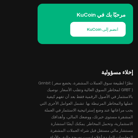
مرحبًا بك في KuCoin
انضم إلى KuCoin
إخلاء مسؤولية
نظرًا لطبيعة سوق العملات المشفرة، يخضع سعر Grinbit (
GRBT ) لمخاطر السوق العالية وتقلب الأسعار. نوصيك
بالاستثمار في الأصول الرقمية فقط بعد أن تفهم كيفية
عملها والمخاطر المرتبطة بها. تشمل العوامل الأخرى التي
يجب مراعاتها عند وضع إستراتيجية الاستثمار في العملة
المشفرة مستوى خبرتك، ووضعك المالي، وأهدافك
الاستثمارية، وتحمل المخاطر. يمكنك أيضًا استشارة
مستشار مالي مستقل قبل شراء العملات المشفرة.
المعلومات الواردة أعلاه ليست نصيحة مالية، والأداء