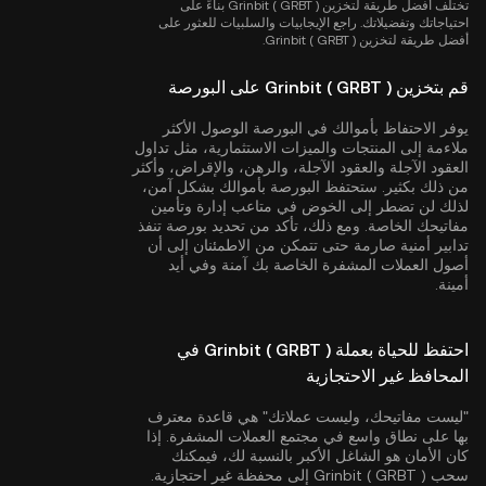
تختلف أفضل طريقة لتخزين Grinbit ( GRBT ) بناءً على
احتياجاتك وتفضيلاتك. راجع الإيجابيات والسلبيات للعثور على
أفضل طريقة لتخزين Grinbit ( GRBT ).
قم بتخزين Grinbit ( GRBT ) على البورصة
يوفر الاحتفاظ بأموالك في البورصة الوصول الأكثر
ملاءمة إلى المنتجات والميزات الاستثمارية، مثل تداول
العقود الآجلة والعقود الآجلة، والرهن، والإقراض، وأكثر
من ذلك بكثير. ستحتفظ البورصة بأموالك بشكل آمن،
لذلك لن تضطر إلى الخوض في متاعب إدارة وتأمين
مفاتيحك الخاصة. ومع ذلك، تأكد من تحديد بورصة تنفذ
تدابير أمنية صارمة حتى تتمكن من الاطمئنان إلى أن
أصول العملات المشفرة الخاصة بك آمنة وفي أيد
أمينة.
احتفظ للحياة بعملة Grinbit ( GRBT ) في
المحافظ غير الاحتجازية
"ليست مفاتيحك، وليست عملاتك" هي قاعدة معترف
بها على نطاق واسع في مجتمع العملات المشفرة. إذا
كان الأمان هو الشاغل الأكبر بالنسبة لك، فيمكنك
سحب Grinbit ( GRBT ) إلى محفظة غير احتجازية.