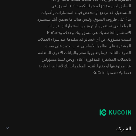
السابق ليس مؤشرًا موثوقًا لكيفية أداء السوق في
المستقبل. قد ترتفع أو تنخفض قيمة استثماراتك وأصولك
بناءً على ظروف السوق، وليس هناك ما يضمن أنك ستسترد
المبلغ الذي تستثمره أو تربح من استثماراتك. قرارات
الاستثمار الخاصة بك هي مسؤوليتك وحدك، وKuCoin
ليست مسؤولة عن أي خسائر قد تتكبدها عند شراء العملات
المشفرة على نظامها الأساسي. نحن نعتمد على مصادر
الطرف الثالث فيما يتعلق بالسعر والبيانات الأخرى المتعلقة
بالعملات المشفرة المذكورة أعلاه، ونحن لسنا مسؤولين
عن موثوقيتها أو دقتها. تُقدم المعلومات لك لأغراض إخبارية
فقط ولا تضمنها KuCoin.
الشركة