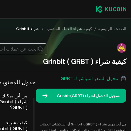
الصفحة الرئيسية
/
كيفية شراء العملة المشفرة
/
شراء Grinbit
ابحث عن عملات أخ
كيفية شراء Grinbit ( GRBT )
محول السعر المباشر لـ GRBT
جدول المحتويا
من أين يمكنك
تسجيل الدخول لشراء Grinbit(GRBT)
شراء Grinbit (
GRBT )؟
كيفية شراء
هل أنت مهتم بشراء Grinbit ( GRBT ) أو استكشاف العملات
المشفرة الأخرى؟ لقد جئت إلى المكان المناسب! استكشف