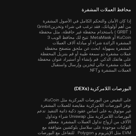
محافظ العملات المشفرة
إذا كان الأمان والتحكم الكامل في الأصول المشفرة
من أهم أولوياتك، فقد ترغب في شراء وتخزينGrinbit
( GRBT ) باستخدام محفظة غير حافظة، مثل
محفظة
KuCoin
أو MetaMask. تتيح لك محافظ الويب 3
المشفرة الرائدة شراء أو مبادلة آلاف العملات
المشفرة بسهولة. ابحث عن ملحق متصفح محفظة
عملات مشفرة ذو سمعة طيبة أو قم بتنزيل المحفظة
على هاتفك الذكي. قم بإنشاء أو استيراد عنوان محفظة
عملات مشفرة حالي لتخزين وإرسال واستقبال
العملات المشفرة وNFT.
البورصات اللامركزية (DEXs)
على النقيض من البورصات المركزية مثل KuCoin،
توفر البورصات اللامركزية مقايضة للعملات المشفرة
غير موثوق به على أساس عقود ذكية ذاتية التنفيذ. تدعم
البورصات اللامركزية مثل Uniswap شراء وتداول
الآلاف من أزواج تداول العملات المشفرة. معظم
التوكنات موجودة على سلاسل بلوكشين متوافقة مع
EVM مثل
الإيثريوم
و
Polygon
. للتفاعل مع البورصات