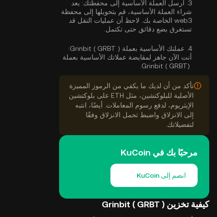
3.
أرسل العملة الأساسية إلى محفظتك:
بعد
شراء العملة الأساسية، قم بتحويلها إلى محفظة
web3 الخاصة بك. لاحظ أن عمليات النقل قد
تستغرق بضع دقائق حتى تكتمل.
4.
عملتك الأساسية بعملة Grinbit ( GRBT ):
أنت الآن جاهز لمقايضة عملاتك الأساسية بعملة
Grinbit ( GRBT).
تأكد من أن لديك ما يكفي من الرموز المميزة
الأصلية للبلوكتشين، مثل ETH على بلوكتشين
الإيثريوم، لدفع رسوم المعاملات. أيضًا، انتبه
إلى الانزلاق واضبط تحمل الانزلاق وفقًا
لتفضيلاتك.
مرحبًا بك في KuCoin
انضم إلى KuCoin
كيفية تخزين Grinbit ( GRBT )