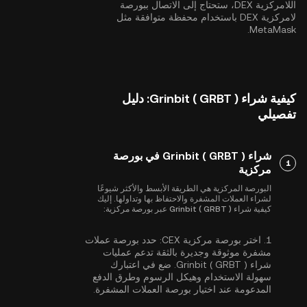
اللامركزية DEX، ستحتاج إلى الاتصال ببورصة
لامركزية DEX باستخدام محفظة متوافقة مثل
MetaMask.
كيفية شراء Grinbit ( GRBT ): دليل
تفصيلي
شراء Grinbit ( GRBT ) في بورصة
1
مركزية
البورصة المركزية هي الطريقة الأبسط والأكثر شيوعًا
لشراء العملات المشفرة والاحتفاظ بها وتداولها. إليك
كيفية شراء Grinbit ( GRBT ) عبر بورصة مركزية:
1.
اختر بورصة مركزية CEX:
حدد بورصة عملات
مشفرة موثوقة وجديرة بالثقة تدعم عمليات
شراء Grinbit ( GRBT ). ضع في اعتبارك
سهولة الاستخدام وهيكل الرسوم وطرق الدفع
المدعومة عند اختيار بورصة العملات المشفرة.