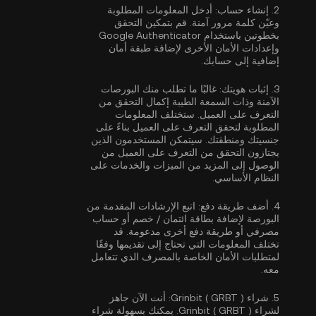
2.
إنشاء حساب:
أدخل المعلومات المطلوبة
وعيّن كلمة مرور آمنة. قم بتمكين
التحقق
بخطوتين باستخدام Google Authenticator
وإعدادات الأمان الأخرى لإضافة طبقة أمان
إضافية إلى حسابك.
3.
إثبات هويتك:
غالبًا ما تطلب منك البورصات
الآمنة وذات السمعة الطيبة إكمال
التحقق من
التعرف على العميل
. ستختلف المعلومات
المطلوبة لتحقق التعرف على العميل بناءً على
جنسيتك ومنطقتك. سيتمكن المستخدمون الذين
يجتازون التحقق من التعرف على العميل من
الوصول إلى المزيد من الميزات والخدمات على
النظام الأساسي.
4.
أضف طريقة دفع:
اتبع الإرشادات المقدمة من
البورصة لإضافة بطاقة ائتمان / خصم أو حساب
مصرفي أو طريقة دفع أخرى مدعومة. قد
تختلف المعلومات التي تحتاج إلى تقديمها وفقًا
لمتطلبات الأمان الخاصة بالمصرف الذي تتعامل
معه.
5.
شراء Grinbit ( GRBT ):
أنت الآن جاهز
لشراء Grinbit ( GRBT ). يمكنك بسهولة شراء