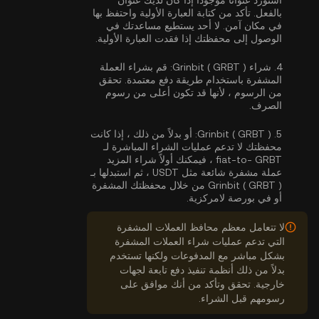
استورد عنوانًا موجودًا إذا كان لديك عنوان
بالفعل. تأكد من كتابة العبارة الأولية واحتفظ بها
في مكان آمن. لا أحد يستطيع مساعدتك في
الوصول إلى محفظتك إذا فقدت العبارة الأولية.
4.
شراء Grinbit ( GRBT ):
قم بشراء العملة
المشفرة باستخدام طريقة دفع معتمدة. تحقق
من الرسوم ، لأنها قد تكون أعلى من رسوم
الصرف.
5.
Grinbit ( GRBT ):
أو بدلاً من ذلك ، إذا كانت
محفظتك لا تدعم عمليات الشراء المباشرة لـ
fiat-to- GRBT ، فيمكنك أولاً شراء المزيد
عملة مشفرة شائعة مثل USDT ، ثم استبدلها بـ
Grinbit ( GRBT ) من خلال محفظتك المشفرة
أو في بورصة لامركزية.
لا تتعامل معظم محافظ العملات المشفرة
التي تدعم عمليات شراء العملات المشفرة
بشكل مباشر مع المدفوعات ولكنها تستخدم
بدلاً من ذلك أنظمة تنفيذ دفع تابعة لجهات
خارجية. تحقق وتأكد من أنك موافق على
رسومهم قبل الشراء.