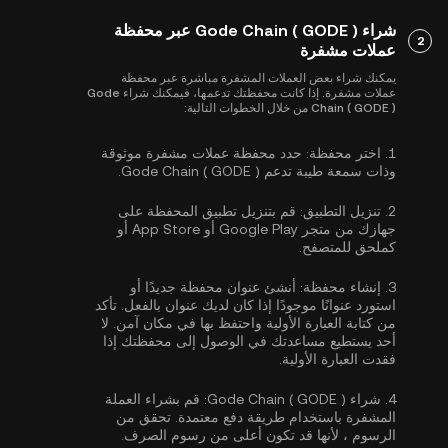
شراء Gode Chain ( GODE ) عبر محفظة
2
عملات مشفرة
يمكنك شراء بعض العملات المشفرة مباشرة عبر محفظة
عملات مشفرة. إذا كانت محفظتك تدعمها، فيمكنك شراء Gode
Chain ( GODE ) من خلال الخطوات التالية:
1.
اختر محفظة:
حدد محفظة عملات مشفرة موثوقة
وذات سمعة طيبة تدعم Gode Chain ( GODE ).
2.
تنزيل التطبيق:
قم بتنزيل تطبيق المحفظة على
جهازك من متجر Google Play أو App Store أو
كملحق للمتصفح.
3.
إنشاء محفظة:
أنشئ عنوان محفظة جديدًا أو
استورد عنوانًا موجودًا إذا كان لديك عنوان بالفعل. تأكد
من كتابة العبارة الأولية واحتفظ بها في مكان آمن. لا
أحد يستطيع مساعدتك في الوصول إلى محفظتك إذا
فقدت العبارة الأولية.
4.
شراء Gode Chain ( GODE ):
قم بشراء العملة
المشفرة باستخدام طريقة دفع معتمدة. تحقق من
الرسوم ، لأنها قد تكون أعلى من رسوم الصرف.