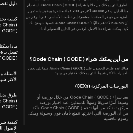
دليل تفص
الطرق التي يمكنك من خلالها شراء Gode Chain ( GODE ) باستخدام
هذا الدليل. يدعم KuCoin أكثر من 700 عملة مشفرة ويضيف باستمرار
المزيد من جواهر العملات المشفرة إلى نظامنا الأساسي. على الرغم من
كيفية تخز
أن KuCoin لا تدعم حاليًا Gode Chain ( GODE )، فسوف نوضح لك
 Chain (
كيف يمكنك شراء هذا الأصل الرقمي في الدليل التفصيلي أدناه.
GODE )
ماذا يمكن
تفع
in ( GODE
من أين يمكنك شراء Gode Chain ( GODE )؟
هناك عدة طرق للحصول على Gode Chain ( GODE ). فيما يلي بعض
الأسئلة وا
الخيارات الأكثر شيوعًا التي يمكنك الاختيار من بينها:
الأكثر شيو
البورصات المركزية (CEXs)
طرق بديل
يعد شراء Gode Chain ( GODE ) من خلال بورصة أو
 Chain (
وسيط أمرًا سريعًا وسهلاً للمبتدئين. عند اختيار بورصة
GODE )
مركزية، تأكد من أنها تدعم Gode Chain ( GODE ). تأكد
من أن البورصة التي اخترتها تتمتع بأمان قوي وسيولة وهيكل
رسوم تنافسية.
كيفية شرا
الأصول ا