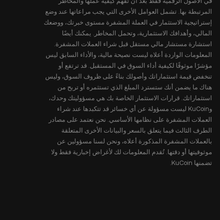
في الأصول الرقمية فقط بعد أن تفهم كيفية عملها والمخاطر
المرتبطة بها. تشمل العوامل الأخرى التي يجب مراعاتها عند وضع
إستراتيجية الاستثمار في العملة المشفرة مستوى خبرتك، ووضعك
المالي، وأهدافك الاستثمارية، وتحمل المخاطر. يمكنك أيضًا
استشارة مستشار مالي مستقل قبل شراء العملات المشفرة.
المعلومات الواردة أعلاه ليست نصيحة مالية، والأداء السابق ليس
مؤشرًا موثوقًا لكيفية أداء السوق في المستقبل. قد ترتفع أو
تنخفض قيمة استثماراتك وأصولك بناءً على ظروف السوق، وليس
هناك ما يضمن أنك ستسترد المبلغ الذي تستثمره أو تربح من
استثماراتك. قرارات الاستثمار الخاصة بك هي مسؤوليتك وحدك،
وKuCoin ليست مسؤولة عن أي خسائر قد تتكبدها عند شراء
العملات المشفرة على نظامها الأساسي. نحن نعتمد على مصادر
الطرف الثالث فيما يتعلق بالسعر والبيانات الأخرى المتعلقة
بالعملات المشفرة المذكورة أعلاه، ونحن لسنا مسؤولين عن
موثوقيتها أو دقتها. تُقدم المعلومات لك لأغراض إخبارية فقط ولا
تضمنها KuCoin.