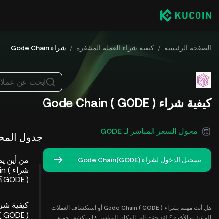
الصفحة الرئيسية
/
كيفية شراء العملة المشفرة
/
شراء Gode Chain
ابحث عن عملا
كيفية شراء Gode Chain ( GODE )
محول السعر المباشر لـ GODE
جدول المح
من أين ي
تسجيل الدخول لشراء Gode Chain(GODE)
شراء
GODE )؟
هل أنت مهتم بشراء Gode Chain ( GODE ) أو استكشاف العملات
المشفرة الأخرى؟ لقد جئت إلى المكان المناسب! استكشف جميع