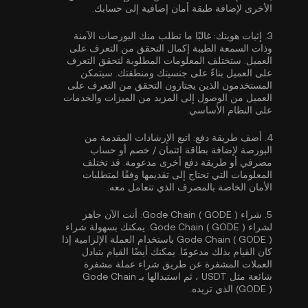
الأخرى لإضافة طبقة أمان إضافية إلى حسابك.
3.
إثبات هويتك:
غالبًا ما تطلب منك البورصات الآمنة
وذات السمعة الطيبة إكمال
التحقق من التعرف على
العميل
. ستختلف المعلومات المطلوبة لتحقق التعرف
على العميل بناءً على جنسيتك ومنطقتك. سيتمكن
المستخدمون الذين يجتازون التحقق من التعرف على
العميل من الوصول إلى المزيد من الميزات والخدمات
على النظام الأساسي.
4.
أضف طريقة دفع:
اتبع الإرشادات المقدمة من
البورصة لإضافة بطاقة ائتمان / خصم أو حساب
مصرفي أو طريقة دفع أخرى مدعومة. قد تختلف
المعلومات التي تحتاج إلى تقديمها وفقًا لمتطلبات
الأمان الخاصة بالمصرف الذي تتعامل معه.
5.
شراء Gode Chain ( GODE ):
أنت الآن جاهز
لشراء Gode Chain ( GODE ). يمكنك بسهولة شراء
Gode Chain ( GODE ) باستخدام العملة الإلزامية إذا
كان القيام بذلك مدعومًا. يمكنك أيضًا القيام بتبادل
العملات المشفرة عن طريق شراء عملة مشفرة
شائعة مثل
USDT
، ثم استبدالها بـ Gode Chain
(GODE ) الذي تريده.