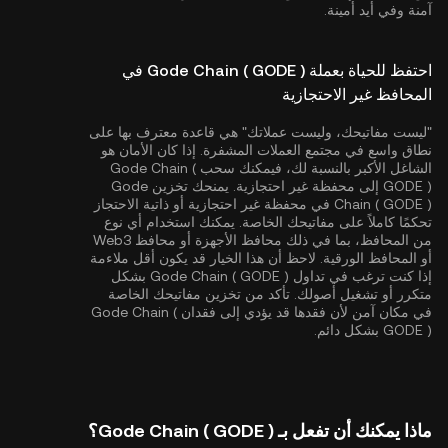
آمنة وفي أيد أمينة.
احتفظ للحياة بعملة Gode Chain ( GODE ) في
المحافظ غير الاحتجازية
"ليست مفاتيحك، وليست عملاتك" هي قاعدة معترف بها على
نطاق واسع في مجتمع العملات المشفرة. إذا كان الأمان هو
الشاغل الأكبر بالنسبة لك، فيمكنك سحب Gode Chain (
GODE ) إلى محفظة غير احتجازية. يمنحك تخزين Gode
Chain ( GODE ) في محفظة غير احتجازية أو ذاتية الاحتجاز
تحكمًا كاملاً على مفاتيحك الخاصة. يمكنك استخدام أي نوع
من المحافظ، بما في ذلك محافظ الأجهزة أو محافظ Web3
أو المحافظ الورقية. لاحظ أن هذا الخيار قد يكون أقل ملاءمة
إذا كنت ترغب في تداول Gode Chain ( GODE ) بشكل
متكرر أو تشغيل أصولك. تأكد من تخزين مفاتيحك الخاصة
في مكان آمن لأن فقدها قد يؤدي إلى فقدان Gode Chain (
GODE ) بشكل دائم.
ماذا يمكنك أن تفعل بـ Gode Chain ( GODE )؟