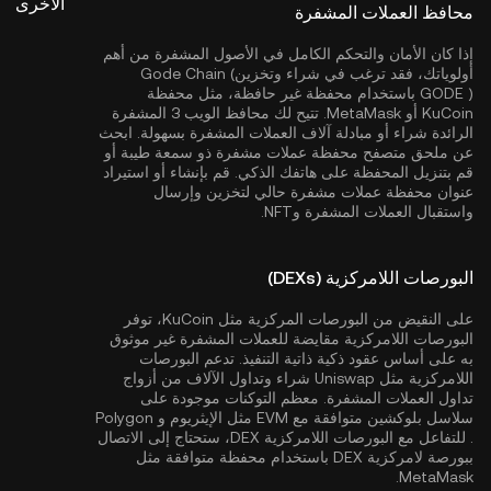
الأخرى
محافظ العملات المشفرة
إذا كان الأمان والتحكم الكامل في الأصول المشفرة من أهم
أولوياتك، فقد ترغب في شراء وتخزينGode Chain (
GODE ) باستخدام محفظة غير حافظة، مثل
محفظة
KuCoin
أو MetaMask. تتيح لك محافظ الويب 3 المشفرة
الرائدة شراء أو مبادلة آلاف العملات المشفرة بسهولة. ابحث
عن ملحق متصفح محفظة عملات مشفرة ذو سمعة طيبة أو
قم بتنزيل المحفظة على هاتفك الذكي. قم بإنشاء أو استيراد
عنوان محفظة عملات مشفرة حالي لتخزين وإرسال
واستقبال العملات المشفرة وNFT.
البورصات اللامركزية (DEXs)
على النقيض من البورصات المركزية مثل KuCoin، توفر
البورصات اللامركزية مقايضة للعملات المشفرة غير موثوق
به على أساس عقود ذكية ذاتية التنفيذ. تدعم البورصات
اللامركزية مثل Uniswap شراء وتداول الآلاف من أزواج
تداول العملات المشفرة. معظم التوكنات موجودة على
سلاسل بلوكشين متوافقة مع EVM مثل
الإيثريوم
و
Polygon
. للتفاعل مع البورصات اللامركزية DEX، ستحتاج إلى الاتصال
ببورصة لامركزية DEX باستخدام محفظة متوافقة مثل
MetaMask.