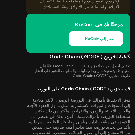
الإيثريوم، لدفع رسوم المعاملات. أيضًا، انتبه إلى
الانزلاق واضبط تحمل الانزلاق وفقًا لتفضيلاتك.
مرحبًا بك في KuCoin
انضم إلى KuCoin
كيفية تخزين Gode Chain ( GODE )
تختلف أفضل طريقة لتخزين Gode Chain ( GODE ) بناءً على
احتياجاتك وتفضيلاتك. راجع الإيجابيات والسلبيات للعثور على أفضل
طريقة لتخزين Gode Chain ( GODE ).
قم بتخزين Gode Chain ( GODE ) على البورصة
يوفر الاحتفاظ بأموالك في البورصة الوصول الأكثر ملاءمة
إلى المنتجات والميزات الاستثمارية، مثل تداول العقود الآجلة
والعقود الآجلة، والرهن، والإقراض، وأكثر من ذلك بكثير.
ستحتفظ البورصة بأموالك بشكل آمن، لذلك لن تضطر إلى
الخوض في متاعب إدارة وتأمين مفاتيحك الخاصة. ومع ذلك،
تأكد من تحديد بورصة تنفذ تدابير أمنية صارمة حتى تتمكن
من الاطمئنان إلى أن أصول العملات المشفرة الخاصة بك