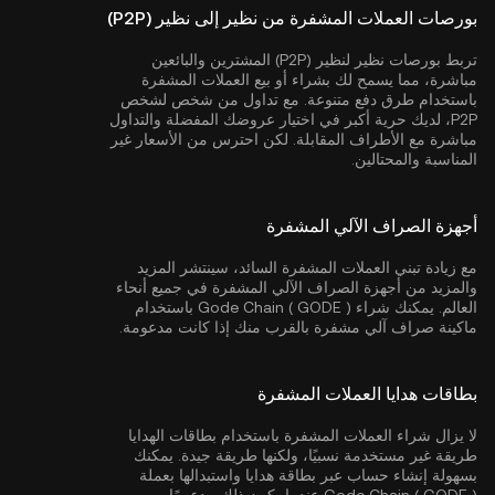
بورصات العملات المشفرة من نظير إلى نظير (P2P)
تربط بورصات نظير لنظير (P2P) المشترين والبائعين
مباشرة، مما يسمح لك بشراء أو بيع العملات المشفرة
باستخدام طرق دفع متنوعة. مع تداول من شخص لشخص
P2P، لديك حرية أكبر في اختيار عروضك المفضلة والتداول
مباشرة مع الأطراف المقابلة. لكن احترس من الأسعار غير
المناسبة والمحتالين.
أجهزة الصراف الآلي المشفرة
مع زيادة تبني العملات المشفرة السائد، سينتشر المزيد
والمزيد من أجهزة الصراف الآلي المشفرة في جميع أنحاء
العالم. يمكنك شراء Gode Chain ( GODE ) باستخدام
ماكينة صراف آلي مشفرة بالقرب منك إذا كانت مدعومة.
بطاقات هدايا العملات المشفرة
لا يزال شراء العملات المشفرة باستخدام بطاقات الهدايا
طريقة غير مستخدمة نسبيًا، ولكنها طريقة جيدة. يمكنك
بسهولة إنشاء حساب عبر بطاقة هدايا واستبدالها بعملة