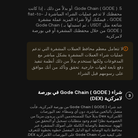
5.
Gode Chain ( GODE ):
أو بدلاً من ذلك ، إذا كانت
محفظتك لا تدعم عمليات الشراء المباشرة لـ fiat-to-
GODE ، فيمكنك أولاً شراء المزيد عملة مشفرة
شائعة مثل USDT ، ثم استبدلها بـ Gode Chain (
GODE ) من خلال محفظتك المشفرة أو في بورصة
لامركزية.
لا تتعامل معظم محافظ العملات المشفرة التي تدعم
عمليات شراء العملات المشفرة بشكل مباشر مع
المدفوعات ولكنها تستخدم بدلاً من ذلك أنظمة تنفيذ
دفع تابعة لجهات خارجية. تحقق وتأكد من أنك موافق
على رسومهم قبل الشراء.
شراء Gode Chain ( GODE ) في بورصة
3
لامركزية (DEX)
عند شراء Gode Chain ( GODE ) من بورصة لامركزية، فأنت
متصل بالبائعين مباشرة، دون أي وسطاء. تعد البورصات
اللامركزية Dex بديلاً جيدًا للمستخدمين الذين يريدون مزيدًا من
الخصوصية نظرًا لعدم وجود متطلبات تسجيل أو التحقق من
الهوية. ستحتفظ بالوصاية الكاملة على أصولك المشفرة عبر
محافظ ذاتية الوصاية. اتبع الدليل المفصل خطوة بخطوة للتعرف
على كيفية شراء Gode Chain على البورصات اللامركزية DEX.