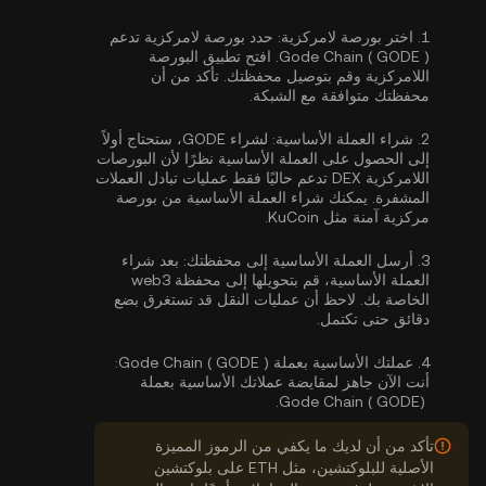
1.
اختر بورصة لامركزية:
حدد بورصة لامركزية تدعم
Gode Chain ( GODE ). افتح تطبيق البورصة
اللامركزية وقم بتوصيل محفظتك. تأكد من أن
محفظتك متوافقة مع الشبكة.
2.
شراء العملة الأساسية:
لشراء GODE، ستحتاج أولاً
إلى الحصول على العملة الأساسية نظرًا لأن البورصات
اللامركزية DEX تدعم حاليًا فقط عمليات تبادل العملات
المشفرة. يمكنك
شراء العملة الأساسية
من بورصة
مركزية آمنة مثل KuCoin.
3.
أرسل العملة الأساسية إلى محفظتك:
بعد شراء
العملة الأساسية، قم بتحويلها إلى محفظة web3
الخاصة بك. لاحظ أن عمليات النقل قد تستغرق بضع
دقائق حتى تكتمل.
4.
عملتك الأساسية بعملة Gode Chain ( GODE ):
أنت الآن جاهز لمقايضة عملاتك الأساسية بعملة
Gode Chain ( GODE).
تأكد من أن لديك ما يكفي من الرموز المميزة
الأصلية للبلوكتشين، مثل ETH على بلوكتشين