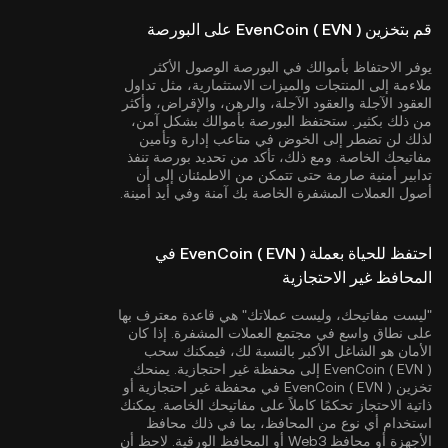
قم بتخزين EvenCoin ( EVN ) على البورصة
يوفر الاحتفاظ بأموالك في البورصة الوصول الأكثر
ملاءمة إلى المنتجات والميزات الاستثمارية، مثل تداول
العقود الآجلة والعقود الآجلة، والرهن، والإقراض، وأكثر
من ذلك بكثير. ستحتفظ البورصة بأموالك بشكل آمن،
لذلك لن تضطر إلى الخوض في متاعب إدارة وتأمين
مفاتيحك الخاصة. ومع ذلك، تأكد من تحديد بورصة تنفذ
تدابير أمنية صارمة حتى تتمكن من الاطمئنان إلى أن
أصول العملات المشفرة الخاصة بك آمنة وفي أيد أمينة.
احتفظ للحياة بعملة EvenCoin ( EVN ) في
المحافظ غير الاحتجازية
"ليست مفاتيحك، وليست عملاتك" هي قاعدة معترف بها
على نطاق واسع في مجتمع العملات المشفرة. إذا كان
الأمان هو الشاغل الأكبر بالنسبة لك، فيمكنك سحب
EvenCoin ( EVN ) إلى محفظة غير احتجازية. يمنحك
تخزين EvenCoin ( EVN ) في محفظة غير احتجازية أو
ذاتية الاحتجاز تحكمًا كاملاً على مفاتيحك الخاصة. يمكنك
استخدام أي نوع من المحافظ، بما في ذلك محافظ
الأجهزة أو محافظ Web3 أو المحافظ الورقية. لاحظ أن