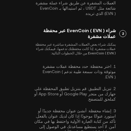
العملات المشفرة عن طريق شراء عملة مشفرة
شائعة مثل
USDT
، ثم استبدالها بـ EvenCoin
(EVN ) الذي تريده.
شراء EvenCoin ( EVN ) عبر محفظة
2
عملات مشفرة
يمكنك شراء بعض العملات المشفرة مباشرة عبر محفظة
عملات مشفرة. إذا كانت محفظتك تدعمها، فيمكنك شراء
EvenCoin ( EVN ) من خلال الخطوات التالية:
1.
اختر محفظة:
حدد محفظة عملات مشفرة
موثوقة وذات سمعة طيبة تدعم EvenCoin (
EVN ).
2.
تنزيل التطبيق:
قم بتنزيل تطبيق المحفظة على
جهازك من متجر Google Play أو App Store أو
كملحق للمتصفح.
3.
إنشاء محفظة:
أنشئ عنوان محفظة جديدًا أو
استورد عنوانًا موجودًا إذا كان لديك عنوان بالفعل.
تأكد من كتابة العبارة الأولية واحتفظ بها في مكان
آمن. لا أحد يستطيع مساعدتك في الوصول إلى