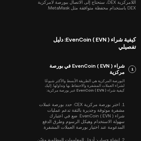
اللامركزية DEX، ستحتاج إلى الاتصال ببورصة لامركزية
DEX باستخدام محفظة متوافقة مثل MetaMask.
كيفية شراء EvenCoin ( EVN ): دليل
تفصيلي
شراء EvenCoin ( EVN ) في بورصة
1
مركزية
البورصة المركزية هي الطريقة الأبسط والأكثر شيوعًا
لشراء العملات المشفرة والاحتفاظ بها وتداولها. إليك
كيفية شراء EvenCoin ( EVN ) عبر بورصة مركزية:
1.
اختر بورصة مركزية CEX:
حدد بورصة عملات
مشفرة موثوقة وجديرة بالثقة تدعم عمليات
شراء EvenCoin ( EVN ). ضع في اعتبارك
سهولة الاستخدام وهيكل الرسوم وطرق الدفع
المدعومة عند اختيار بورصة العملات المشفرة.
2.
إنشاء حساب:
أدخل المعلومات المطلوبة وعيّن