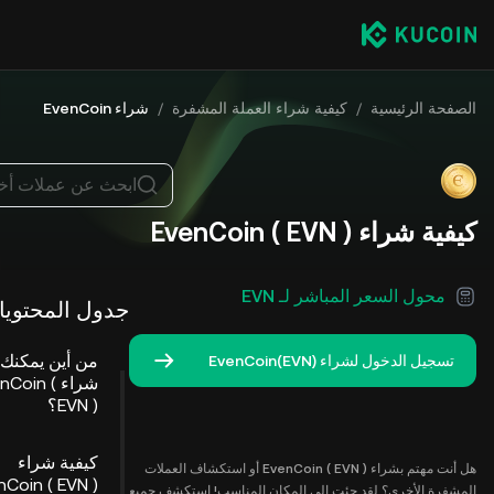
الصفحة الرئيسية
/
كيفية شراء العملة المشفرة
/
شراء EvenCoin
ابحث عن عملات أخ
كيفية شراء EvenCoin ( EVN )
محول السعر المباشر لـ EVN
جدول المحتوي
من أين يمكنك
تسجيل الدخول لشراء EvenCoin(EVN)
شراء enCoin
EVN )؟
كيفية شراء
هل أنت مهتم بشراء EvenCoin ( EVN ) أو استكشاف العملات
المشفرة الأخرى؟ لقد جئت إلى المكان المناسب! استكشف جميع