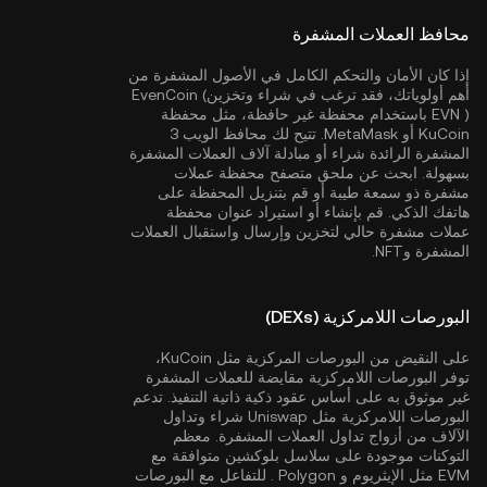
محافظ العملات المشفرة
إذا كان الأمان والتحكم الكامل في الأصول المشفرة من
أهم أولوياتك، فقد ترغب في شراء وتخزينEvenCoin (
EVN ) باستخدام محفظة غير حافظة، مثل
محفظة
KuCoin
أو MetaMask. تتيح لك محافظ الويب 3
المشفرة الرائدة شراء أو مبادلة آلاف العملات المشفرة
بسهولة. ابحث عن ملحق متصفح محفظة عملات
مشفرة ذو سمعة طيبة أو قم بتنزيل المحفظة على
هاتفك الذكي. قم بإنشاء أو استيراد عنوان محفظة
عملات مشفرة حالي لتخزين وإرسال واستقبال العملات
المشفرة وNFT.
البورصات اللامركزية (DEXs)
على النقيض من البورصات المركزية مثل KuCoin،
توفر البورصات اللامركزية مقايضة للعملات المشفرة
غير موثوق به على أساس عقود ذكية ذاتية التنفيذ. تدعم
البورصات اللامركزية مثل Uniswap شراء وتداول
الآلاف من أزواج تداول العملات المشفرة. معظم
التوكنات موجودة على سلاسل بلوكشين متوافقة مع
EVM مثل
الإيثريوم
و
Polygon
. للتفاعل مع البورصات