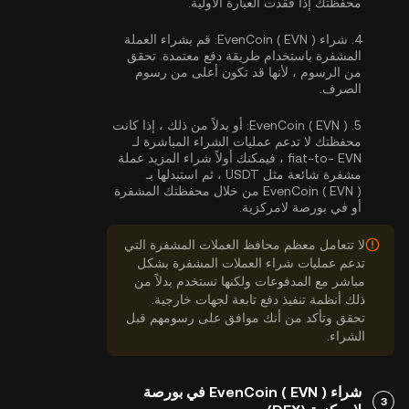
محفظتك إذا فقدت العبارة الأولية.
4.
شراء EvenCoin ( EVN ):
قم بشراء العملة
المشفرة باستخدام طريقة دفع معتمدة. تحقق
من الرسوم ، لأنها قد تكون أعلى من رسوم
الصرف.
5.
EvenCoin ( EVN ):
أو بدلاً من ذلك ، إذا كانت
محفظتك لا تدعم عمليات الشراء المباشرة لـ
fiat-to- EVN ، فيمكنك أولاً شراء المزيد عملة
مشفرة شائعة مثل USDT ، ثم استبدلها بـ
EvenCoin ( EVN ) من خلال محفظتك المشفرة
أو في بورصة لامركزية.
لا تتعامل معظم محافظ العملات المشفرة التي
تدعم عمليات شراء العملات المشفرة بشكل
مباشر مع المدفوعات ولكنها تستخدم بدلاً من
ذلك أنظمة تنفيذ دفع تابعة لجهات خارجية.
تحقق وتأكد من أنك موافق على رسومهم قبل
الشراء.
شراء EvenCoin ( EVN ) في بورصة
3