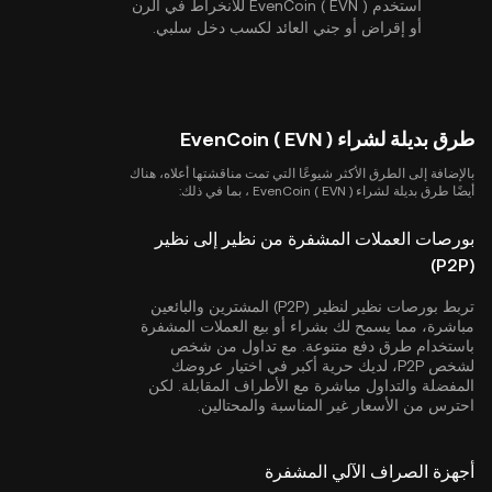
استخدم EvenCoin ( EVN ) للانخراط في الرن
أو إقراض أو جني العائد لكسب دخل سلبي.
طرق بديلة لشراء EvenCoin ( EVN )
بالإضافة إلى الطرق الأكثر شيوعًا التي تمت مناقشتها أعلاه، هناك
أيضًا طرق بديلة لشراء EvenCoin ( EVN ) ، بما في ذلك:
بورصات العملات المشفرة من نظير إلى نظير
(P2P)
تربط بورصات نظير لنظير (P2P) المشترين والبائعين
مباشرة، مما يسمح لك بشراء أو بيع العملات المشفرة
باستخدام طرق دفع متنوعة. مع تداول من شخص
لشخص P2P، لديك حرية أكبر في اختيار عروضك
المفضلة والتداول مباشرة مع الأطراف المقابلة. لكن
احترس من الأسعار غير المناسبة والمحتالين.
أجهزة الصراف الآلي المشفرة