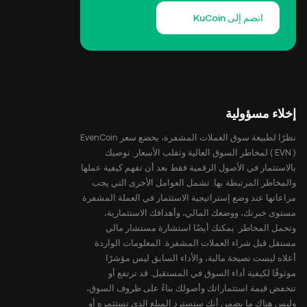
انضم إلى KuCoin
إخلاء مسؤولية
نظرًا لطبيعة سوق العملات المشفرة، يخضع سعر EvenCoin
( EVN ) لمخاطر السوق العالية وتقلب الأسعار. نوصيك
بالاستثمار في الأصول الرقمية فقط بعد أن تفهم كيفية عملها
والمخاطر المرتبطة بها. تشمل العوامل الأخرى التي يجب
مراعاتها عند وضع إستراتيجية الاستثمار في العملة المشفرة
مستوى خبرتك، ووضعك المالي، وأهدافك الاستثمارية،
وتحمل المخاطر. يمكنك أيضًا استشارة مستشار مالي
مستقل قبل شراء العملات المشفرة. المعلومات الواردة
أعلاه ليست نصيحة مالية، والأداء السابق ليس مؤشرًا
موثوقًا لكيفية أداء السوق في المستقبل. قد ترتفع أو
تنخفض قيمة استثماراتك وأصولك بناءً على ظروف السوق،
وليس هناك ما يضمن أنك ستسترد المبلغ الذي تستثمره أو