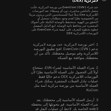
لامركزية (DEX)
عند شراء EvenCoin ( EVN ) من بورصة لامركزية، فأنت
متصل بالبائعين مباشرة، دون أي وسطاء. تعد البورصات
اللامركزية Dex بديلاً جيدًا للمستخدمين الذين يريدون مزيدًا
من الخصوصية نظرًا لعدم وجود متطلبات تسجيل أو
التحقق من الهوية. ستحتفظ بالوصاية الكاملة على أصولك
المشفرة عبر محافظ ذاتية الوصاية. اتبع الدليل المفصل
خطوة بخطوة للتعرف على كيفية شراء EvenCoin على
البورصات اللامركزية DEX.
1.
اختر بورصة لامركزية:
حدد بورصة لامركزية
تدعم EvenCoin ( EVN ). افتح تطبيق البورصة
اللامركزية وقم بتوصيل محفظتك. تأكد من أن
محفظتك متوافقة مع الشبكة.
2.
شراء العملة الأساسية:
لشراء EVN، ستحتاج
أولاً إلى الحصول على العملة الأساسية نظرًا لأن
البورصات اللامركزية DEX تدعم حاليًا فقط
عمليات تبادل العملات المشفرة. يمكنك
شراء
العملة الأساسية
من بورصة مركزية آمنة مثل
KuCoin.
3.
أرسل العملة الأساسية إلى محفظتك:
بعد
شراء العملة الأساسية، قم بتحويلها إلى محفظة
web3 الخاصة بك. لاحظ أن عمليات النقل قد