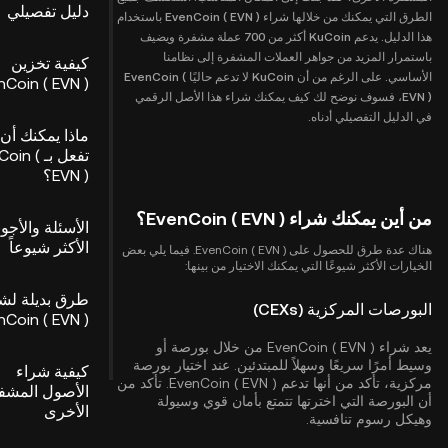
دليل تفصيلي
الطرق التي يمكنك من خلالها شراء EvenCoin ( EVN ) باستخدام
هذا الدليل. يدعم KuCoin أكثر من 700 عملة مشفرة ويضيف
باستمرار المزيد من جواهر العملات المشفرة إلى نظامنا
كيفية تخزين
الأساسي. على الرغم من أن KuCoin لا تدعم حاليًا EvenCoin (
nCoin ( EVN )
EVN )، فسوف نوضح لك كيف يمكنك شراء هذا الأصل الرقمي
في الدليل التفصيلي أدناه.
ماذا يمكنك أن
تفعل بـ in
EVN )؟
من أين يمكنك شراء EvenCoin ( EVN )؟
الأسئلة والأجوب
الأكثر شيوعاً
هناك عدة طرق للحصول على EvenCoin ( EVN ). فيما يلي بعض
الخيارات الأكثر شيوعًا التي يمكنك الاختيار من بينها:
طرق بديلة لش
البورصات المركزية (CEXs)
nCoin ( EVN )
يعد شراء EvenCoin ( EVN ) من خلال بورصة أو
وسيط أمرًا سريعًا وسهلاً للمبتدئين. عند اختيار بورصة
كيفية شراء
مركزية، تأكد من أنها تدعم EvenCoin ( EVN ). تأكد من
الأصول المشف
أن البورصة التي اخترتها تتمتع بأمان قوي وسيولة
الأخرى
وهيكل رسوم تنافسية.