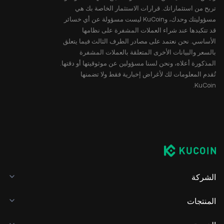
تربح من استثماراتك. قرارات الاستثمار الخاصة بك هي
مسؤوليتك وحدك، وKuCoin ليست مسؤولة عن أي خسائر
قد تتكبدها عند شراء العملات المشفرة على نظامها
الأساسي. نحن نعتمد على مصادر الطرف الثالث فيما يتعلق
بالسعر والبيانات الأخرى المتعلقة بالعملات المشفرة
المذكورة أعلاه، ونحن لسنا مسؤولين عن موثوقيتها أو دقتها.
تُقدم المعلومات لك لأغراض إخبارية فقط ولا تضمنها
KuCoin.
الشركة
المنتجات