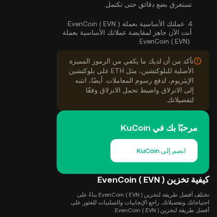
تستغرق بضع دقائق حتى تكتمل.
4.
عملتك الأساسية بعملة EvenCoin ( EVN ):
أنت الآن جاهز لمقايضة عملاتك الأساسية بعملة
EvenCoin ( EVN).
تأكد من أن لديك ما يكفي من الرموز المميزة
الأصلية للبلوكتشين، مثل ETH على بلوكتشين
الإيثريوم، لدفع رسوم المعاملات. أيضًا، انتبه
إلى الانزلاق واضبط تحمل الانزلاق وفقًا
لتفضيلاتك.
مرحبًا بك في KuCoin
انضم إلى KuCoin
كيفية تخزين EvenCoin ( EVN )
تختلف أفضل طريقة لتخزين EvenCoin ( EVN ) بناءً على
احتياجاتك وتفضيلاتك. راجع الإيجابيات والسلبيات للعثور على
أفضل طريقة لتخزين EvenCoin ( EVN ).