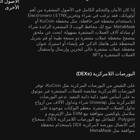
الأصول ا
الأخرى
إذا كان الأمان والتحكم الكامل في الأصول المشفرة من أهم
أولوياتك، فقد ترغب في شراء وتخزينElectronero ( ETNX
) باستخدام محفظة غير حافظة، مثل
محفظة KuCoin
أو
MetaMask. تتيح لك محافظ الويب 3 المشفرة الرائدة شراء
أو مبادلة آلاف العملات المشفرة بسهولة. ابحث عن ملحق
متصفح محفظة عملات مشفرة ذو سمعة طيبة أو قم بتنزيل
المحفظة على هاتفك الذكي. قم بإنشاء أو استيراد عنوان
محفظة عملات مشفرة حالي لتخزين وإرسال واستقبال
العملات المشفرة وNFT.
البورصات اللامركزية (DEXs)
على النقيض من البورصات المركزية مثل KuCoin، توفر
البورصات اللامركزية مقايضة للعملات المشفرة غير موثوق
به على أساس عقود ذكية ذاتية التنفيذ. تدعم البورصات
اللامركزية مثل Uniswap شراء وتداول الآلاف من أزواج
تداول العملات المشفرة. معظم التوكنات موجودة على
سلاسل بلوكشين متوافقة مع EVM مثل
الإيثريوم
و
Polygon
. للتفاعل مع البورصات اللامركزية DEX، ستحتاج
إلى الاتصال ببورصة لامركزية DEX باستخدام محفظة
متوافقة مثل MetaMask.