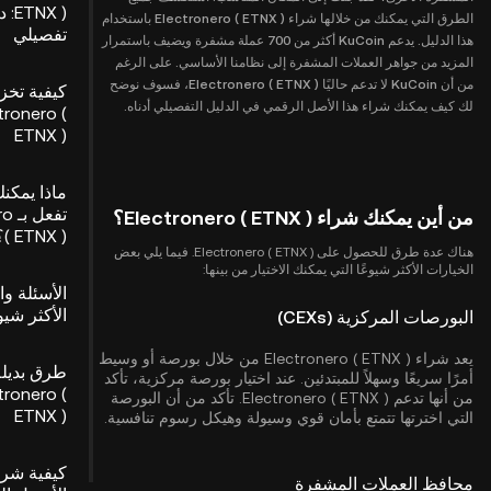
ETNX 
الطرق التي يمكنك من خلالها شراء Electronero ( ETNX ) باستخدام
تفصيلي
هذا الدليل. يدعم KuCoin أكثر من 700 عملة مشفرة ويضيف باستمرار
المزيد من جواهر العملات المشفرة إلى نظامنا الأساسي. على الرغم
من أن KuCoin لا تدعم حاليًا Electronero ( ETNX )، فسوف نوضح
كيفية تخز
لك كيف يمكنك شراء هذا الأصل الرقمي في الدليل التفصيلي أدناه.
tronero (
ETNX )
ماذا يمكن
تفع
من أين يمكنك شراء Electronero ( ETNX )؟
( ETNX )؟
هناك عدة طرق للحصول على Electronero ( ETNX ). فيما يلي بعض
الخيارات الأكثر شيوعًا التي يمكنك الاختيار من بينها:
الأسئلة وا
الأكثر شيو
البورصات المركزية (CEXs)
يعد شراء Electronero ( ETNX ) من خلال بورصة أو وسيط
طرق بديلة
أمرًا سريعًا وسهلاً للمبتدئين. عند اختيار بورصة مركزية، تأكد
tronero (
من أنها تدعم Electronero ( ETNX ). تأكد من أن البورصة
ETNX )
التي اخترتها تتمتع بأمان قوي وسيولة وهيكل رسوم تنافسية.
كيفية شرا
محافظ العملات المشفرة