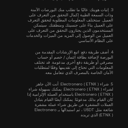
3.
إثبات هويتك:
غالبًا ما تطلب منك البورصات الآمنة
وذات السمعة الطيبة إكمال
التحقق من التعرف على
العميل
. ستختلف المعلومات المطلوبة لتحقق التعرف
على العميل بناءً على جنسيتك ومنطقتك. سيتمكن
المستخدمون الذين يجتازون التحقق من التعرف على
العميل من الوصول إلى المزيد من الميزات والخدمات
على النظام الأساسي.
4.
أضف طريقة دفع:
اتبع الإرشادات المقدمة من
البورصة لإضافة بطاقة ائتمان / خصم أو حساب
مصرفي أو طريقة دفع أخرى مدعومة. قد تختلف
المعلومات التي تحتاج إلى تقديمها وفقًا لمتطلبات
الأمان الخاصة بالمصرف الذي تتعامل معه.
5.
شراء Electronero ( ETNX ):
أنت الآن جاهز
لشراء Electronero ( ETNX ). يمكنك بسهولة شراء
Electronero ( ETNX ) باستخدام العملة الإلزامية إذا
كان القيام بذلك مدعومًا. يمكنك أيضًا القيام بتبادل
العملات المشفرة عن طريق شراء عملة مشفرة
شائعة مثل
USDT
، ثم استبدالها بـ Electronero
(ETNX ) الذي تريده.