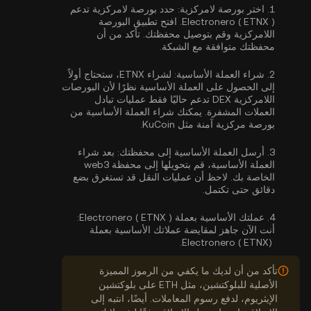
1.
اختر بورصة لامركزية:
حدد بورصة لامركزية تدعم
Electronero ( ETNX ). افتح تطبيق البورصة
اللامركزية وقم بتوصيل محفظتك. تأكد من أن
محفظتك متوافقة مع الشبكة.
2.
شراء العملة الأساسية:
لشراء ETNX، ستحتاج أولاً
إلى الحصول على العملة الأساسية نظرًا لأن البورصات
اللامركزية DEX تدعم حاليًا فقط عمليات تبادل
العملات المشفرة. يمكنك
شراء العملة الأساسية
من
بورصة مركزية آمنة مثل KuCoin.
3.
أرسل العملة الأساسية إلى محفظتك:
بعد شراء
العملة الأساسية، قم بتحويلها إلى محفظة web3
الخاصة بك. لاحظ أن عمليات النقل قد تستغرق بضع
دقائق حتى تكتمل.
4.
عملتك الأساسية بعملة Electronero ( ETNX ):
أنت الآن جاهز لمقايضة عملاتك الأساسية بعملة
Electronero ( ETNX).
تأكد من أن لديك ما يكفي من الرموز المميزة
الأصلية للبلوكتشين، مثل ETH على بلوكتشين
الإيثريوم، لدفع رسوم المعاملات. أيضًا، انتبه إلى