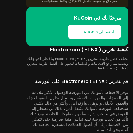
الانزلاق واضبط تحمل الانزلاق وفقًا لتفضيلاتك.
مرحبًا بك في KuCoin
انضم إلى KuCoin
كيفية تخزين Electronero ( ETNX )
تختلف أفضل طريقة لتخزين Electronero ( ETNX ) بناءً على احتياجاتك
وتفضيلاتك. راجع الإيجابيات والسلبيات للعثور على أفضل طريقة لتخزين
Electronero ( ETNX ).
قم بتخزين Electronero ( ETNX ) على البورصة
يوفر الاحتفاظ بأموالك في البورصة الوصول الأكثر ملاءمة
إلى المنتجات والميزات الاستثمارية، مثل تداول العقود الآجلة
والعقود الآجلة، والرهن، والإقراض، وأكثر من ذلك بكثير.
ستحتفظ البورصة بأموالك بشكل آمن، لذلك لن تضطر إلى
الخوض في متاعب إدارة وتأمين مفاتيحك الخاصة. ومع ذلك،
تأكد من تحديد بورصة تنفذ تدابير أمنية صارمة حتى تتمكن
من الاطمئنان إلى أن أصول العملات المشفرة الخاصة بك
آمنة وفي أيد أمينة.