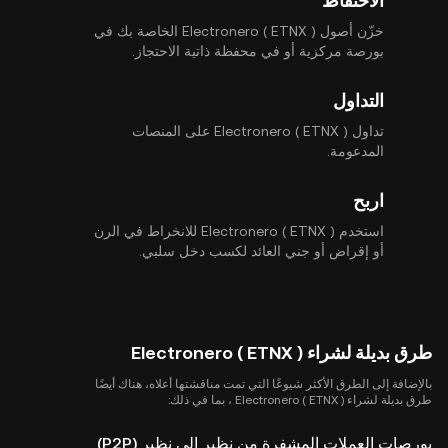
الاحتفاظ
خزّن أصول Electronero ( ETNX ) الخاصة بك في
بورصة مركزية أو في محفظة ذاتية الاحتجاز.
التداول
تداول Electronero ( ETNX ) على المنصات
المدعومة.
اربح
استخدم Electronero ( ETNX ) للانخراط في الرن
أو إقراض أو جني العائد لكسب دخل سلبي.
طرق بديلة لشراء Electronero ( ETNX )
بالإضافة إلى الطرق الأكثر شيوعًا التي تمت مناقشتها أعلاه، هناك أيضًا
طرق بديلة لشراء Electronero ( ETNX ) ، بما في ذلك:
بورصات العملات المشفرة من نظير إلى نظير (P2P)