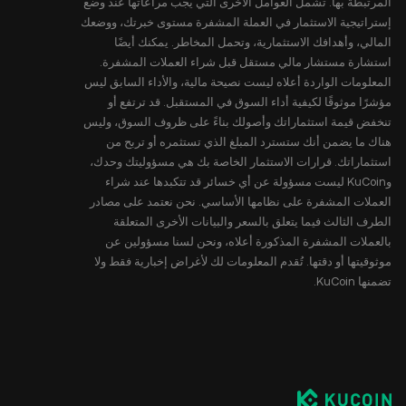
المرتبطة بها. تشمل العوامل الأخرى التي يجب مراعاتها عند وضع
إستراتيجية الاستثمار في العملة المشفرة مستوى خبرتك، ووضعك
المالي، وأهدافك الاستثمارية، وتحمل المخاطر. يمكنك أيضًا
استشارة مستشار مالي مستقل قبل شراء العملات المشفرة.
المعلومات الواردة أعلاه ليست نصيحة مالية، والأداء السابق ليس
مؤشرًا موثوقًا لكيفية أداء السوق في المستقبل. قد ترتفع أو
تنخفض قيمة استثماراتك وأصولك بناءً على ظروف السوق، وليس
هناك ما يضمن أنك ستسترد المبلغ الذي تستثمره أو تربح من
استثماراتك. قرارات الاستثمار الخاصة بك هي مسؤوليتك وحدك،
وKuCoin ليست مسؤولة عن أي خسائر قد تتكبدها عند شراء
العملات المشفرة على نظامها الأساسي. نحن نعتمد على مصادر
الطرف الثالث فيما يتعلق بالسعر والبيانات الأخرى المتعلقة
بالعملات المشفرة المذكورة أعلاه، ونحن لسنا مسؤولين عن
موثوقيتها أو دقتها. تُقدم المعلومات لك لأغراض إخبارية فقط ولا
تضمنها KuCoin.