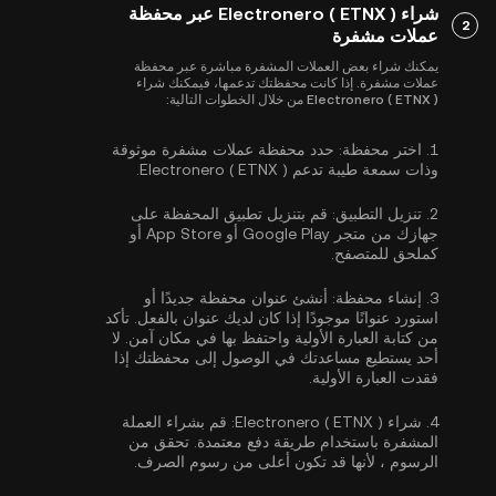
شراء Electronero ( ETNX ) عبر محفظة
2
عملات مشفرة
يمكنك شراء بعض العملات المشفرة مباشرة عبر محفظة
عملات مشفرة. إذا كانت محفظتك تدعمها، فيمكنك شراء
Electronero ( ETNX ) من خلال الخطوات التالية:
1.
اختر محفظة:
حدد محفظة عملات مشفرة موثوقة
وذات سمعة طيبة تدعم Electronero ( ETNX ).
2.
تنزيل التطبيق:
قم بتنزيل تطبيق المحفظة على
جهازك من متجر Google Play أو App Store أو
كملحق للمتصفح.
3.
إنشاء محفظة:
أنشئ عنوان محفظة جديدًا أو
استورد عنوانًا موجودًا إذا كان لديك عنوان بالفعل. تأكد
من كتابة العبارة الأولية واحتفظ بها في مكان آمن. لا
أحد يستطيع مساعدتك في الوصول إلى محفظتك إذا
فقدت العبارة الأولية.
4.
شراء Electronero ( ETNX ):
قم بشراء العملة
المشفرة باستخدام طريقة دفع معتمدة. تحقق من
الرسوم ، لأنها قد تكون أعلى من رسوم الصرف.