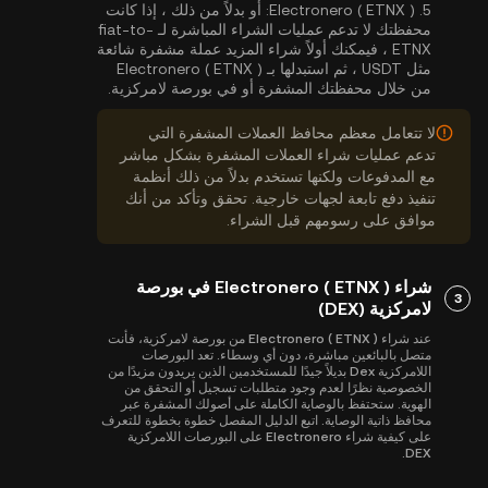
5.
Electronero ( ETNX ):
أو بدلاً من ذلك ، إذا كانت
محفظتك لا تدعم عمليات الشراء المباشرة لـ fiat-to-
ETNX ، فيمكنك أولاً شراء المزيد عملة مشفرة شائعة
مثل USDT ، ثم استبدلها بـ Electronero ( ETNX )
من خلال محفظتك المشفرة أو في بورصة لامركزية.
لا تتعامل معظم محافظ العملات المشفرة التي
تدعم عمليات شراء العملات المشفرة بشكل مباشر
مع المدفوعات ولكنها تستخدم بدلاً من ذلك أنظمة
تنفيذ دفع تابعة لجهات خارجية. تحقق وتأكد من أنك
موافق على رسومهم قبل الشراء.
شراء Electronero ( ETNX ) في بورصة
3
لامركزية (DEX)
عند شراء Electronero ( ETNX ) من بورصة لامركزية، فأنت
متصل بالبائعين مباشرة، دون أي وسطاء. تعد البورصات
اللامركزية Dex بديلاً جيدًا للمستخدمين الذين يريدون مزيدًا من
الخصوصية نظرًا لعدم وجود متطلبات تسجيل أو التحقق من
الهوية. ستحتفظ بالوصاية الكاملة على أصولك المشفرة عبر
محافظ ذاتية الوصاية. اتبع الدليل المفصل خطوة بخطوة للتعرف
على كيفية شراء Electronero على البورصات اللامركزية
DEX.