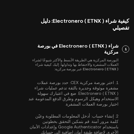
كيفية شراء Electronero ( ETNX ): دليل
تفصيلي
شراء Electronero ( ETNX ) في بورصة
1
مركزية
البورصة المركزية هي الطريقة الأبسط والأكثر شيوعًا لشراء
العملات المشفرة والاحتفاظ بها وتداولها. إليك كيفية شراء
Electronero ( ETNX ) عبر بورصة مركزية:
1.
اختر بورصة مركزية CEX:
حدد بورصة عملات
مشفرة موثوقة وجديرة بالثقة تدعم عمليات شراء
Electronero ( ETNX ). ضع في اعتبارك سهولة
الاستخدام وهيكل الرسوم وطرق الدفع المدعومة عند
اختيار بورصة العملات المشفرة.
2.
إنشاء حساب:
أدخل المعلومات المطلوبة وعيّن
كلمة مرور آمنة. قم بتمكين
التحقق بخطوتين
باستخدام Google Authenticator
وإعدادات الأمان
الأخرى لإضافة طبقة أمان إضافية إلى حسابك.