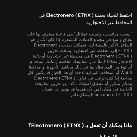
احتفظ للحياة بعملة Electronero ( ETNX ) في
المحافظ غير الاحتجازية
"ليست مفاتيحك، وليست عملاتك" هي قاعدة معترف بها على
نطاق واسع في مجتمع العملات المشفرة. إذا كان الأمان هو
الشاغل الأكبر بالنسبة لك، فيمكنك سحب Electronero (
ETNX ) إلى محفظة غير احتجازية. يمنحك تخزين
Electronero ( ETNX ) في محفظة غير احتجازية أو ذاتية
الاحتجاز تحكمًا كاملاً على مفاتيحك الخاصة. يمكنك استخدام
أي نوع من المحافظ، بما في ذلك محافظ الأجهزة أو محافظ
Web3 أو المحافظ الورقية. لاحظ أن هذا الخيار قد يكون أقل
ملاءمة إذا كنت ترغب في تداول Electronero ( ETNX )
بشكل متكرر أو تشغيل أصولك. تأكد من تخزين مفاتيحك
الخاصة في مكان آمن لأن فقدها قد يؤدي إلى فقدان
Electronero ( ETNX ) بشكل دائم.
ماذا يمكنك أن تفعل بـ Electronero ( ETNX )؟