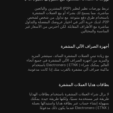
تربط بورصات نظير لنظير (P2P) المشترين والبائعين
مباشرة، مما يسمح لك بشراء أو بيع العملات المشفرة
باستخدام طرق دفع متنوعة. مع تداول من شخص لشخص
P2P، لديك حرية أكبر في اختيار عروضك المفضلة والتداول
مباشرة مع الأطراف المقابلة. لكن احترس من الأسعار غير
المناسبة والمحتالين.
أجهزة الصراف الآلي المشفرة
مع زيادة تبني العملات المشفرة السائد، سينتشر المزيد
والمزيد من أجهزة الصراف الآلي المشفرة في جميع أنحاء
العالم. يمكنك شراء Electronero ( ETNX ) باستخدام
ماكينة صراف آلي مشفرة بالقرب منك إذا كانت مدعومة.
بطاقات هدايا العملات المشفرة
لا يزال شراء العملات المشفرة باستخدام بطاقات الهدايا
طريقة غير مستخدمة نسبيًا، ولكنها طريقة جيدة. يمكنك
بسهولة إنشاء حساب عبر بطاقة هدايا واستبدالها بعملة
Electronero ( ETNX ) عندما يكون ذلك مدعومًا.