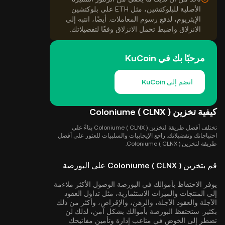
الأصلية للبلوكتشين، مثل ETH على بلوكتشين
الإيثريوم، لدفع رسوم المعاملات. أيضًا، انتبه إلى
الانزلاق واضبط تحمل الانزلاق وفقًا لتفضيلاتك.
مرحبًا بك في KuCoin
انضم إلى KuCoin
كيفية تخزين Coloniume ( CLNX )
تختلف أفضل طريقة لتخزين Coloniume ( CLNX ) بناءً على
احتياجاتك وتفضيلاتك. راجع الإيجابيات والسلبيات للعثور على أفضل
طريقة لتخزين Coloniume ( CLNX ).
قم بتخزين Coloniume ( CLNX ) على البورصة
يوفر الاحتفاظ بأموالك في البورصة الوصول الأكثر ملاءمة
إلى المنتجات والميزات الاستثمارية، مثل تداول العقود
الآجلة والعقود الآجلة، والرهن، والإقراض، وأكثر من ذلك
بكثير. ستحتفظ البورصة بأموالك بشكل آمن، لذلك لن
تضطر إلى الخوض في متاعب إدارة وتأمين مفاتيحك