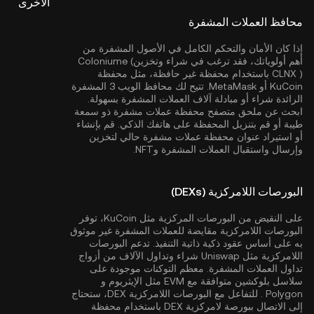
الأخرى
محافظ العملات المشفرة
إذا كان الأمان والتحكم الكامل في الأصول المشفرة من
أهم أولوياتك، فقد ترغب في شراء وتخزينColoniume (
CLNX ) باستخدام محفظة غير حافظة، مثل
محفظة
KuCoin
أو MetaMask. تتيح لك محافظ الويب 3 المشفرة
الرائدة شراء أو مبادلة آلاف العملات المشفرة بسهولة.
ابحث عن ملحق متصفح محفظة عملات مشفرة ذو سمعة
طيبة أو قم بتنزيل المحفظة على هاتفك الذكي. قم بإنشاء
أو استيراد عنوان محفظة عملات مشفرة حالي لتخزين
وإرسال واستقبال العملات المشفرة وNFT.
البورصات اللامركزية (DEXs)
على النقيض من البورصات المركزية مثل KuCoin، توفر
البورصات اللامركزية مقايضة للعملات المشفرة غير موثوق
به على أساس عقود ذكية ذاتية التنفيذ. تدعم البورصات
اللامركزية مثل Uniswap شراء وتداول الآلاف من أزواج
تداول العملات المشفرة. معظم التوكنات موجودة على
سلاسل بلوكشين متوافقة مع EVM مثل
الإيثريوم
و
Polygon
. للتفاعل مع البورصات اللامركزية DEX، ستحتاج
إلى الاتصال ببورصة لامركزية DEX باستخدام محفظة