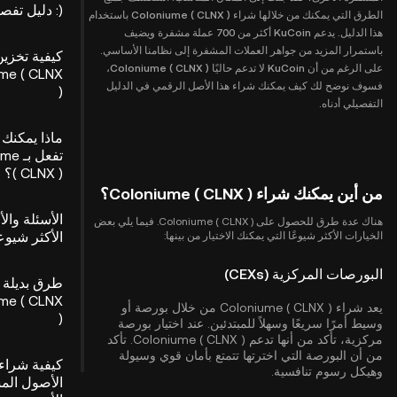
): دليل تفصيلي
الطرق التي يمكنك من خلالها شراء Coloniume ( CLNX ) باستخدام
هذا الدليل. يدعم KuCoin أكثر من 700 عملة مشفرة ويضيف
باستمرار المزيد من جواهر العملات المشفرة إلى نظامنا الأساسي.
كيفية تخزين
على الرغم من أن KuCoin لا تدعم حاليًا Coloniume ( CLNX )،
me ( CLNX
فسوف نوضح لك كيف يمكنك شراء هذا الأصل الرقمي في الدليل
)
التفصيلي أدناه.
ماذا يمكنك 
تفعل 
( CLNX )؟
من أين يمكنك شراء Coloniume ( CLNX )؟
الأسئلة والأ
هناك عدة طرق للحصول على Coloniume ( CLNX ). فيما يلي بعض
الأكثر شيوعا
الخيارات الأكثر شيوعًا التي يمكنك الاختيار من بينها:
البورصات المركزية (CEXs)
طرق بديلة 
me ( CLNX
يعد شراء Coloniume ( CLNX ) من خلال بورصة أو
)
وسيط أمرًا سريعًا وسهلاً للمبتدئين. عند اختيار بورصة
مركزية، تأكد من أنها تدعم Coloniume ( CLNX ). تأكد
من أن البورصة التي اخترتها تتمتع بأمان قوي وسيولة
كيفية شراء
وهيكل رسوم تنافسية.
الأصول الم