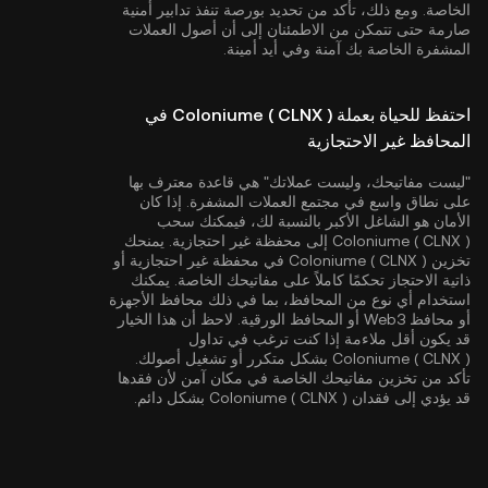
الخاصة. ومع ذلك، تأكد من تحديد بورصة تنفذ تدابير أمنية
صارمة حتى تتمكن من الاطمئنان إلى أن أصول العملات
المشفرة الخاصة بك آمنة وفي أيد أمينة.
احتفظ للحياة بعملة Coloniume ( CLNX ) في
المحافظ غير الاحتجازية
"ليست مفاتيحك، وليست عملاتك" هي قاعدة معترف بها
على نطاق واسع في مجتمع العملات المشفرة. إذا كان
الأمان هو الشاغل الأكبر بالنسبة لك، فيمكنك سحب
Coloniume ( CLNX ) إلى محفظة غير احتجازية. يمنحك
تخزين Coloniume ( CLNX ) في محفظة غير احتجازية أو
ذاتية الاحتجاز تحكمًا كاملاً على مفاتيحك الخاصة. يمكنك
استخدام أي نوع من المحافظ، بما في ذلك محافظ الأجهزة
أو محافظ Web3 أو المحافظ الورقية. لاحظ أن هذا الخيار
قد يكون أقل ملاءمة إذا كنت ترغب في تداول
Coloniume ( CLNX ) بشكل متكرر أو تشغيل أصولك.
تأكد من تخزين مفاتيحك الخاصة في مكان آمن لأن فقدها
قد يؤدي إلى فقدان Coloniume ( CLNX ) بشكل دائم.