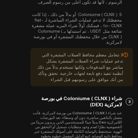
الرسوم ، لأنها قد تكون أعلى من رسوم الصرف.
5.
Coloniume ( CLNX ):
أو بدلاً من ذلك ، إذا كانت
محفظتك لا تدعم عمليات الشراء المباشرة لـ fiat-
to- CLNX ، فيمكنك أولاً شراء المزيد عملة مشفرة
شائعة مثل USDT ، ثم استبدلها بـ Coloniume (
CLNX ) من خلال محفظتك المشفرة أو في بورصة
لامركزية.
لا تتعامل معظم محافظ العملات المشفرة التي
تدعم عمليات شراء العملات المشفرة بشكل
مباشر مع المدفوعات ولكنها تستخدم بدلاً من ذلك
أنظمة تنفيذ دفع تابعة لجهات خارجية. تحقق وتأكد
من أنك موافق على رسومهم قبل الشراء.
شراء Coloniume ( CLNX ) في بورصة
3
لامركزية (DEX)
عند شراء Coloniume ( CLNX ) من بورصة لامركزية، فأنت
متصل بالبائعين مباشرة، دون أي وسطاء. تعد البورصات
اللامركزية Dex بديلاً جيدًا للمستخدمين الذين يريدون مزيدًا من
الخصوصية نظرًا لعدم وجود متطلبات تسجيل أو التحقق من
الهوية. ستحتفظ بالوصاية الكاملة على أصولك المشفرة عبر
محافظ ذاتية الوصاية. اتبع الدليل المفصل خطوة بخطوة