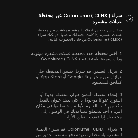
شراء Coloniume ( CLNX ) عبر محفظة
2
عملات مشفرة
يمكنك شراء بعض العملات المشفرة مباشرة عبر محفظة
عملات مشفرة. إذا كانت محفظتك تدعمها، فيمكنك شراء
Coloniume ( CLNX ) من خلال الخطوات التالية:
1.
اختر محفظة:
حدد محفظة عملات مشفرة موثوقة
وذات سمعة طيبة تدعم Coloniume ( CLNX ).
2.
تنزيل التطبيق:
قم بتنزيل تطبيق المحفظة على
جهازك من متجر Google Play أو App Store أو
كملحق للمتصفح.
3.
إنشاء محفظة:
أنشئ عنوان محفظة جديدًا أو
استورد عنوانًا موجودًا إذا كان لديك عنوان بالفعل.
تأكد من كتابة العبارة الأولية واحتفظ بها في مكان
آمن. لا أحد يستطيع مساعدتك في الوصول إلى
محفظتك إذا فقدت العبارة الأولية.
4.
شراء Coloniume ( CLNX ):
قم بشراء العملة
المشفرة باستخدام طريقة دفع معتمدة. تحقق من