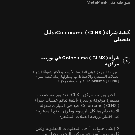
متوافقة مثل MetaMask.
كيفية شراء Coloniume ( CLNX ): دليل
تفصيلي
شراء Coloniume ( CLNX ) في بورصة
1
مركزية
البورصة المركزية هي الطريقة الأبسط والأكثر شيوعًا لشراء
العملات المشفرة والاحتفاظ بها وتداولها. إليك كيفية شراء
Coloniume ( CLNX ) عبر بورصة مركزية:
1.
اختر بورصة مركزية CEX:
حدد بورصة عملات
مشفرة موثوقة وجديرة بالثقة تدعم عمليات شراء
Coloniume ( CLNX ). ضع في اعتبارك سهولة
الاستخدام وهيكل الرسوم وطرق الدفع المدعومة
عند اختيار بورصة العملات المشفرة.
2.
إنشاء حساب:
أدخل المعلومات المطلوبة وعيّن
كلمة مرور آمنة. قم بتمكين
التحقق بخطوتين