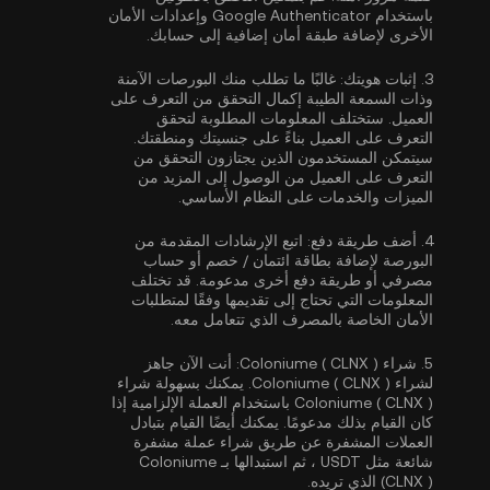
باستخدام Google Authenticator
وإعدادات الأمان
الأخرى لإضافة طبقة أمان إضافية إلى حسابك.
3.
إثبات هويتك:
غالبًا ما تطلب منك البورصات الآمنة
وذات السمعة الطيبة إكمال
التحقق من التعرف على
العميل
. ستختلف المعلومات المطلوبة لتحقق
التعرف على العميل بناءً على جنسيتك ومنطقتك.
سيتمكن المستخدمون الذين يجتازون التحقق من
التعرف على العميل من الوصول إلى المزيد من
الميزات والخدمات على النظام الأساسي.
4.
أضف طريقة دفع:
اتبع الإرشادات المقدمة من
البورصة لإضافة بطاقة ائتمان / خصم أو حساب
مصرفي أو طريقة دفع أخرى مدعومة. قد تختلف
المعلومات التي تحتاج إلى تقديمها وفقًا لمتطلبات
الأمان الخاصة بالمصرف الذي تتعامل معه.
5.
شراء Coloniume ( CLNX ):
أنت الآن جاهز
لشراء Coloniume ( CLNX ). يمكنك بسهولة شراء
Coloniume ( CLNX ) باستخدام العملة الإلزامية إذا
كان القيام بذلك مدعومًا. يمكنك أيضًا القيام بتبادل
العملات المشفرة عن طريق شراء عملة مشفرة
شائعة مثل
USDT
، ثم استبدالها بـ Coloniume
(CLNX ) الذي تريده.