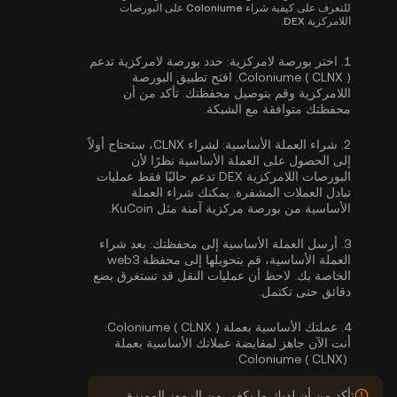
للتعرف على كيفية شراء Coloniume على البورصات
اللامركزية DEX.
1.
اختر بورصة لامركزية:
حدد بورصة لامركزية تدعم
Coloniume ( CLNX ). افتح تطبيق البورصة
اللامركزية وقم بتوصيل محفظتك. تأكد من أن
محفظتك متوافقة مع الشبكة.
2.
شراء العملة الأساسية:
لشراء CLNX، ستحتاج أولاً
إلى الحصول على العملة الأساسية نظرًا لأن
البورصات اللامركزية DEX تدعم حاليًا فقط عمليات
تبادل العملات المشفرة. يمكنك
شراء العملة
الأساسية
من بورصة مركزية آمنة مثل KuCoin.
3.
أرسل العملة الأساسية إلى محفظتك:
بعد شراء
العملة الأساسية، قم بتحويلها إلى محفظة web3
الخاصة بك. لاحظ أن عمليات النقل قد تستغرق بضع
دقائق حتى تكتمل.
4.
عملتك الأساسية بعملة Coloniume ( CLNX ):
أنت الآن جاهز لمقايضة عملاتك الأساسية بعملة
Coloniume ( CLNX).
تأكد من أن لديك ما يكفي من الرموز المميزة