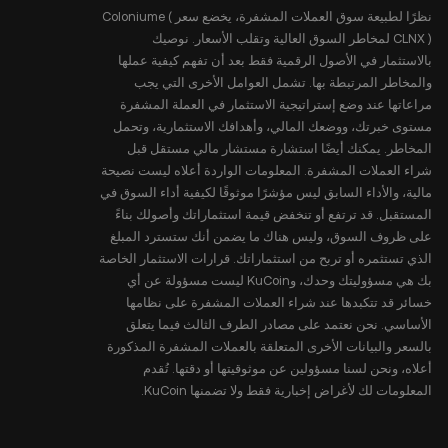
نظرًا لطبيعة سوق العملات المشفرة، يخضع سعر Coloniume (
CLNX ) لمخاطر السوق العالية وتقلب الأسعار. نوصيك
بالاستثمار في الأصول الرقمية فقط بعد أن تفهم كيفية عملها
والمخاطر المرتبطة بها. تشمل العوامل الأخرى التي يجب
مراعاتها عند وضع إستراتيجية الاستثمار في العملة المشفرة
مستوى خبرتك، ووضعك المالي، وأهدافك الاستثمارية، وتحمل
المخاطر. يمكنك أيضًا استشارة مستشار مالي مستقل قبل
شراء العملات المشفرة. المعلومات الواردة أعلاه ليست نصيحة
مالية، والأداء السابق ليس مؤشرًا موثوقًا لكيفية أداء السوق في
المستقبل. قد ترتفع أو تنخفض قيمة استثماراتك وأصولك بناءً
على ظروف السوق، وليس هناك ما يضمن أنك ستسترد المبلغ
الذي تستثمره أو تربح من استثماراتك. قرارات الاستثمار الخاصة
بك هي مسؤوليتك وحدك، وKuCoin ليست مسؤولة عن أي
خسائر قد تتكبدها عند شراء العملات المشفرة على نظامها
الأساسي. نحن نعتمد على مصادر الطرف الثالث فيما يتعلق
بالسعر والبيانات الأخرى المتعلقة بالعملات المشفرة المذكورة
أعلاه، ونحن لسنا مسؤولين عن موثوقيتها أو دقتها. تُقدم
المعلومات لك لأغراض إخبارية فقط ولا تضمنها KuCoin.