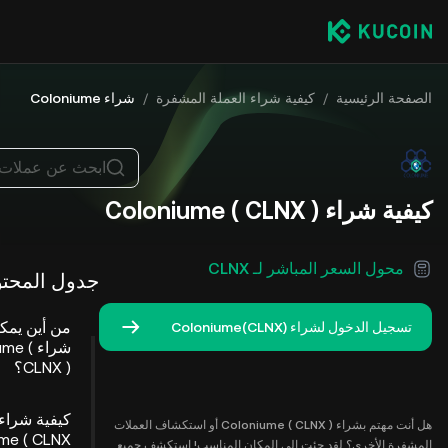
الصفحة الرئيسية
/
كيفية شراء العملة المشفرة
/
شراء Coloniume
ابحث عن عملات
كيفية شراء Coloniume ( CLNX )
محول السعر المباشر لـ CLNX
جدول المحتو
من أين يمك
تسجيل الدخول لشراء Coloniume(CLNX)
شراء me
CLNX )؟
كيفية شراء
هل أنت مهتم بشراء Coloniume ( CLNX ) أو استكشاف العملات
me ( CLNX
المشفرة الأخرى؟ لقد جئت إلى المكان المناسب! استكشف جميع