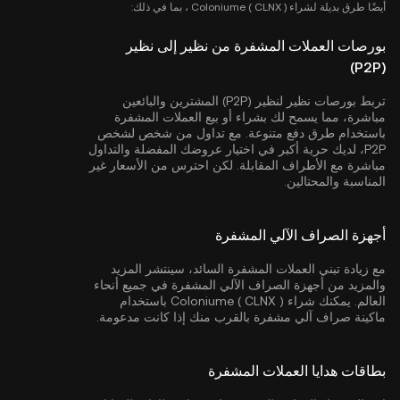
أيضًا طرق بديلة لشراء Coloniume ( CLNX ) ، بما في ذلك:
بورصات العملات المشفرة من نظير إلى نظير
(P2P)
تربط بورصات نظير لنظير (P2P) المشترين والبائعين
مباشرة، مما يسمح لك بشراء أو بيع العملات المشفرة
باستخدام طرق دفع متنوعة. مع تداول من شخص لشخص
P2P، لديك حرية أكبر في اختيار عروضك المفضلة والتداول
مباشرة مع الأطراف المقابلة. لكن احترس من الأسعار غير
المناسبة والمحتالين.
أجهزة الصراف الآلي المشفرة
مع زيادة تبني العملات المشفرة السائد، سينتشر المزيد
والمزيد من أجهزة الصراف الآلي المشفرة في جميع أنحاء
العالم. يمكنك شراء Coloniume ( CLNX ) باستخدام
ماكينة صراف آلي مشفرة بالقرب منك إذا كانت مدعومة.
بطاقات هدايا العملات المشفرة