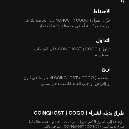
)؟
الاحتفاظ
خزّن أصول COINGHOST ( COGO ) الخاصة بك في
بورصة مركزية أو في محفظة ذاتية الاحتجاز.
التداول
تداول COINGHOST ( COGO ) على المنصات
المدعومة.
اربح
استخدم COINGHOST ( COGO ) للانخراط في الرن
أو إقراض أو جني العائد لكسب دخل سلبي.
طرق بديلة لشراء COINGHOST ( COGO )
بالإضافة إلى الطرق الأكثر شيوعًا التي تمت مناقشتها أعلاه، هناك أيضًا
طرق بديلة لشراء COINGHOST ( COGO ) ، بما في ذلك: