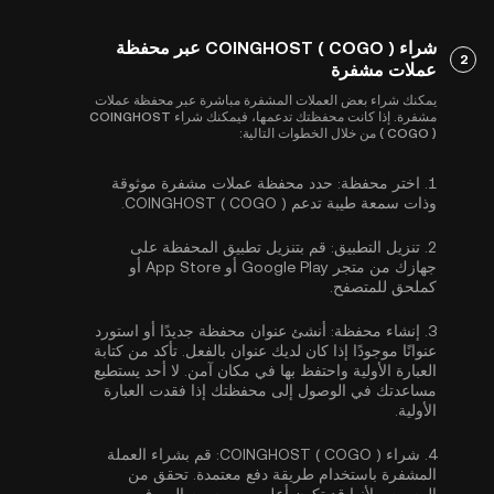
شراء COINGHOST ( COGO ) عبر محفظة
2
عملات مشفرة
يمكنك شراء بعض العملات المشفرة مباشرة عبر محفظة عملات
مشفرة. إذا كانت محفظتك تدعمها، فيمكنك شراء COINGHOST
( COGO ) من خلال الخطوات التالية:
1.
اختر محفظة:
حدد محفظة عملات مشفرة موثوقة
وذات سمعة طيبة تدعم COINGHOST ( COGO ).
2.
تنزيل التطبيق:
قم بتنزيل تطبيق المحفظة على
جهازك من متجر Google Play أو App Store أو
كملحق للمتصفح.
3.
إنشاء محفظة:
أنشئ عنوان محفظة جديدًا أو استورد
عنوانًا موجودًا إذا كان لديك عنوان بالفعل. تأكد من كتابة
العبارة الأولية واحتفظ بها في مكان آمن. لا أحد يستطيع
مساعدتك في الوصول إلى محفظتك إذا فقدت العبارة
الأولية.
4.
شراء COINGHOST ( COGO ):
قم بشراء العملة
المشفرة باستخدام طريقة دفع معتمدة. تحقق من