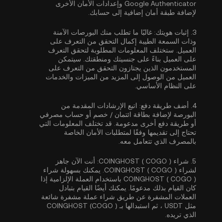
Google Authenticator
وإعدادات الأمان الأخرى
لإضافة طبقة أمان إضافية إلى حسابك.
3.
إثبات هويتك:
غالبًا ما تطلب منك البورصات الآمنة
وذات السمعة الطيبة إكمال
التحقق من التعرف على
العميل
. ستختلف المعلومات المطلوبة لتحقق التعرف
على العميل بناءً على جنسيتك ومنطقتك. سيتمكن
المستخدمون الذين يجتازون التحقق من التعرف على
العميل من الوصول إلى المزيد من الميزات والخدمات
على النظام الأساسي.
4.
أضف طريقة دفع:
اتبع الإرشادات المقدمة من
البورصة لإضافة بطاقة ائتمان / خصم أو حساب مصرفي
أو طريقة دفع أخرى مدعومة. قد تختلف المعلومات التي
تحتاج إلى تقديمها وفقًا لمتطلبات الأمان الخاصة
بالمصرف الذي تتعامل معه.
5.
شراء COINGHOST ( COGO ):
أنت الآن جاهز
لشراء COINGHOST ( COGO ). يمكنك بسهولة شراء
COINGHOST ( COGO ) باستخدام العملة الإلزامية إذا
كان القيام بذلك مدعومًا. يمكنك أيضًا القيام بتبادل
العملات المشفرة عن طريق شراء عملة مشفرة شائعة
مثل
USDT
، ثم استبدالها بـ COINGHOST (COGO )
الذي تريده.