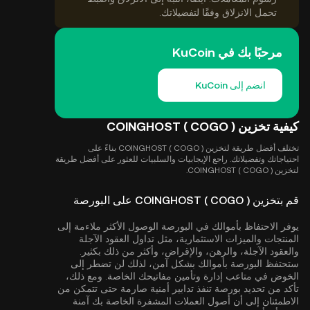
تحمل الانزلاق وفقًا لتفضيلاتك.
مرحبًا بك في KuCoin
انضم إلى KuCoin
كيفية تخزين COINGHOST ( COGO )
تختلف أفضل طريقة لتخزين COINGHOST ( COGO ) بناءً على
احتياجاتك وتفضيلاتك. راجع الإيجابيات والسلبيات للعثور على أفضل طريقة
لتخزين COINGHOST ( COGO ).
قم بتخزين COINGHOST ( COGO ) على البورصة
يوفر الاحتفاظ بأموالك في البورصة الوصول الأكثر ملاءمة إلى
المنتجات والميزات الاستثمارية، مثل تداول العقود الآجلة
والعقود الآجلة، والرهن، والإقراض، وأكثر من ذلك بكثير.
ستحتفظ البورصة بأموالك بشكل آمن، لذلك لن تضطر إلى
الخوض في متاعب إدارة وتأمين مفاتيحك الخاصة. ومع ذلك،
تأكد من تحديد بورصة تنفذ تدابير أمنية صارمة حتى تتمكن من
الاطمئنان إلى أن أصول العملات المشفرة الخاصة بك آمنة