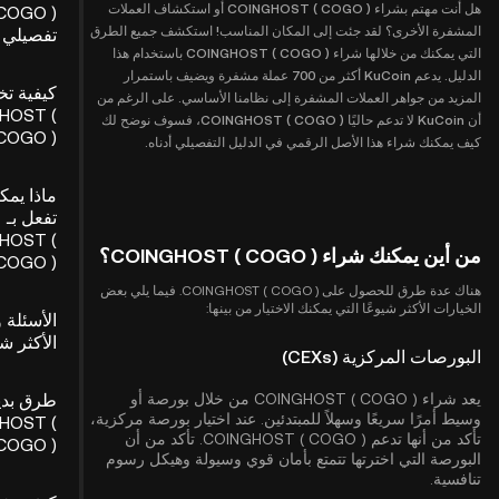
هل أنت مهتم بشراء COINGHOST ( COGO ) أو استكشاف العملات
المشفرة الأخرى؟ لقد جئت إلى المكان المناسب! استكشف جميع الطرق
تفصيلي
التي يمكنك من خلالها شراء COINGHOST ( COGO ) باستخدام هذا
الدليل. يدعم KuCoin أكثر من 700 عملة مشفرة ويضيف باستمرار
كيفية تخ
المزيد من جواهر العملات المشفرة إلى نظامنا الأساسي. على الرغم من
HOST (
أن KuCoin لا تدعم حاليًا COINGHOST ( COGO )، فسوف نوضح لك
COGO )
كيف يمكنك شراء هذا الأصل الرقمي في الدليل التفصيلي أدناه.
ماذا يمك
تفعل بـ
HOST (
من أين يمكنك شراء COINGHOST ( COGO )؟
COGO )؟
هناك عدة طرق للحصول على COINGHOST ( COGO ). فيما يلي بعض
الخيارات الأكثر شيوعًا التي يمكنك الاختيار من بينها:
الأسئلة و
الأكثر شي
البورصات المركزية (CEXs)
يعد شراء COINGHOST ( COGO ) من خلال بورصة أو
طرق بدي
وسيط أمرًا سريعًا وسهلاً للمبتدئين. عند اختيار بورصة مركزية،
HOST (
تأكد من أنها تدعم COINGHOST ( COGO ). تأكد من أن
COGO )
البورصة التي اخترتها تتمتع بأمان قوي وسيولة وهيكل رسوم
تنافسية.