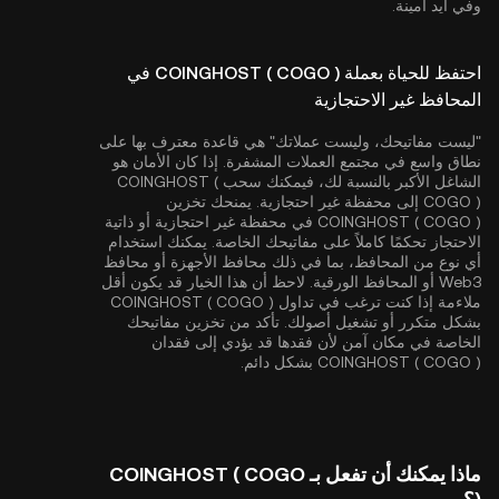
وفي أيد أمينة.
احتفظ للحياة بعملة COINGHOST ( COGO ) في
المحافظ غير الاحتجازية
"ليست مفاتيحك، وليست عملاتك" هي قاعدة معترف بها على
نطاق واسع في مجتمع العملات المشفرة. إذا كان الأمان هو
الشاغل الأكبر بالنسبة لك، فيمكنك سحب COINGHOST (
COGO ) إلى محفظة غير احتجازية. يمنحك تخزين
COINGHOST ( COGO ) في محفظة غير احتجازية أو ذاتية
الاحتجاز تحكمًا كاملاً على مفاتيحك الخاصة. يمكنك استخدام
أي نوع من المحافظ، بما في ذلك محافظ الأجهزة أو محافظ
Web3 أو المحافظ الورقية. لاحظ أن هذا الخيار قد يكون أقل
ملاءمة إذا كنت ترغب في تداول COINGHOST ( COGO )
بشكل متكرر أو تشغيل أصولك. تأكد من تخزين مفاتيحك
الخاصة في مكان آمن لأن فقدها قد يؤدي إلى فقدان
COINGHOST ( COGO ) بشكل دائم.
ماذا يمكنك أن تفعل بـ COINGHOST ( COGO