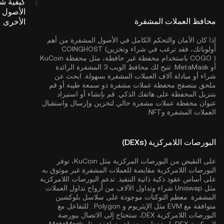
كيفية ش
الأصول 
محافظ العملات المشفرة
الأخرى
إذا كان الأمان والتحكم الكامل في الأصول المشفرة من أهم
أولوياتك، فقد ترغب في شراء وتخزينCOINGHOST (
COGO ) باستخدام محفظة غير حافظة، مثل
محفظة KuCoin
أو MetaMask. تتيح لك محافظ الويب 3 المشفرة الرائدة
شراء أو مبادلة آلاف العملات المشفرة بسهولة. ابحث عن
ملحق متصفح محفظة عملات مشفرة ذو سمعة طيبة أو قم
بتنزيل المحفظة على هاتفك الذكي. قم بإنشاء أو استيراد
عنوان محفظة عملات مشفرة حالي لتخزين وإرسال واستقبال
العملات المشفرة وNFT.
البورصات اللامركزية (DEXs)
على النقيض من البورصات المركزية مثل KuCoin، توفر
البورصات اللامركزية مقايضة للعملات المشفرة غير موثوق به
على أساس عقود ذكية ذاتية التنفيذ. تدعم البورصات اللامركزية
مثل Uniswap شراء وتداول الآلاف من أزواج تداول العملات
المشفرة. معظم التوكنات موجودة على سلاسل بلوكشين
متوافقة مع EVM مثل
الإيثريوم
و
Polygon
. للتفاعل مع
البورصات اللامركزية DEX، ستحتاج إلى الاتصال ببورصة