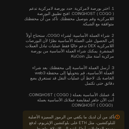
1.
اختر بورصة لامركزية:
حدد بورصة لامركزية تدعم
COINGHOST ( COGO ). افتح تطبيق البورصة
اللامركزية وقم بتوصيل محفظتك. تأكد من أن محفظتك
متوافقة مع الشبكة.
2.
شراء العملة الأساسية:
لشراء COGO، ستحتاج أولاً
إلى الحصول على العملة الأساسية نظرًا لأن البورصات
اللامركزية DEX تدعم حاليًا فقط عمليات تبادل العملات
المشفرة. يمكنك
شراء العملة الأساسية
من بورصة
مركزية آمنة مثل KuCoin.
3.
أرسل العملة الأساسية إلى محفظتك:
بعد شراء
العملة الأساسية، قم بتحويلها إلى محفظة web3
الخاصة بك. لاحظ أن عمليات النقل قد تستغرق بضع
دقائق حتى تكتمل.
4.
عملتك الأساسية بعملة COINGHOST ( COGO ):
أنت الآن جاهز لمقايضة عملاتك الأساسية بعملة
COINGHOST ( COGO).
تأكد من أن لديك ما يكفي من الرموز المميزة الأصلية
للبلوكتشين، مثل ETH على بلوكتشين الإيثريوم، لدفع
رسوم المعاملات. أيضًا، انتبه إلى الانزلاق واضبط