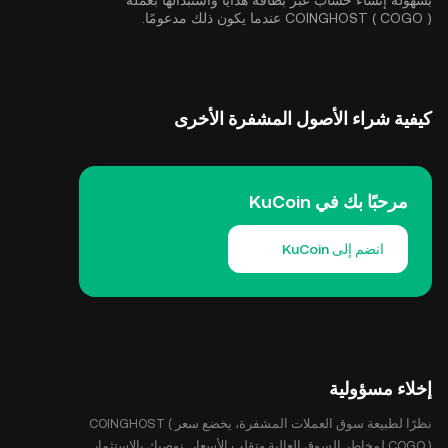
بسهولة إنشاء حساب عبر بطاقة هدايا واستبدالها بعملة
COINGHOST ( COGO ) عندما يكون ذلك مدعومًا.
كيفية شراء الأصول المشفرة الأخرى
مرحبًا بك في KuCoin
انضم إلى KuCoin
إخلاء مسؤولية
نظرًا لطبيعة سوق العملات المشفرة، يخضع سعر COINGHOST (
COGO ) لمخاطر السوق العالية وتقلب الأسعار. نوصيك بالاستثمار