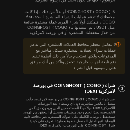
الرسوم ، لأنها قد تكون أعلى من رسوم الصرف.
5.
COINGHOST ( COGO ):
أو بدلاً من ذلك ، إذا كانت
محفظتك لا تدعم عمليات الشراء المباشرة لـ fiat-to-
COGO ، فيمكنك أولاً شراء المزيد عملة مشفرة شائعة
مثل USDT ، ثم استبدلها بـ COINGHOST ( COGO )
من خلال محفظتك المشفرة أو في بورصة لامركزية.
لا تتعامل معظم محافظ العملات المشفرة التي تدعم
عمليات شراء العملات المشفرة بشكل مباشر مع
المدفوعات ولكنها تستخدم بدلاً من ذلك أنظمة تنفيذ
دفع تابعة لجهات خارجية. تحقق وتأكد من أنك موافق
على رسومهم قبل الشراء.
شراء COINGHOST ( COGO ) في بورصة
3
لامركزية (DEX)
عند شراء COINGHOST ( COGO ) من بورصة لامركزية، فأنت
متصل بالبائعين مباشرة، دون أي وسطاء. تعد البورصات
اللامركزية Dex بديلاً جيدًا للمستخدمين الذين يريدون مزيدًا من
الخصوصية نظرًا لعدم وجود متطلبات تسجيل أو التحقق من الهوية.
ستحتفظ بالوصاية الكاملة على أصولك المشفرة عبر محافظ ذاتية
الوصاية. اتبع الدليل المفصل خطوة بخطوة للتعرف على كيفية
شراء COINGHOST على البورصات اللامركزية DEX.