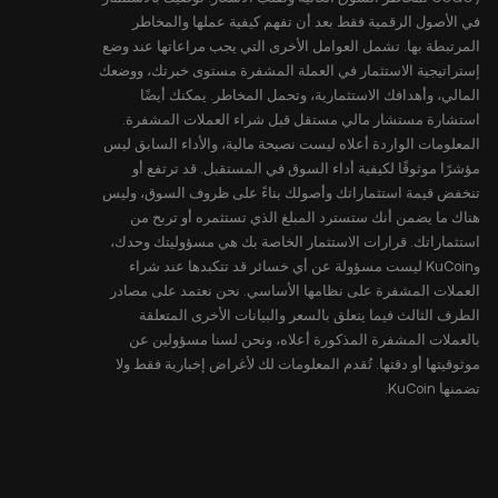
في الأصول الرقمية فقط بعد أن تفهم كيفية عملها والمخاطر
المرتبطة بها. تشمل العوامل الأخرى التي يجب مراعاتها عند وضع
إستراتيجية الاستثمار في العملة المشفرة مستوى خبرتك، ووضعك
المالي، وأهدافك الاستثمارية، وتحمل المخاطر. يمكنك أيضًا
استشارة مستشار مالي مستقل قبل شراء العملات المشفرة.
المعلومات الواردة أعلاه ليست نصيحة مالية، والأداء السابق ليس
مؤشرًا موثوقًا لكيفية أداء السوق في المستقبل. قد ترتفع أو
تنخفض قيمة استثماراتك وأصولك بناءً على ظروف السوق، وليس
هناك ما يضمن أنك ستسترد المبلغ الذي تستثمره أو تربح من
استثماراتك. قرارات الاستثمار الخاصة بك هي مسؤوليتك وحدك،
وKuCoin ليست مسؤولة عن أي خسائر قد تتكبدها عند شراء
العملات المشفرة على نظامها الأساسي. نحن نعتمد على مصادر
الطرف الثالث فيما يتعلق بالسعر والبيانات الأخرى المتعلقة
بالعملات المشفرة المذكورة أعلاه، ونحن لسنا مسؤولين عن
موثوقيتها أو دقتها. تُقدم المعلومات لك لأغراض إخبارية فقط ولا
تضمنها KuCoin.