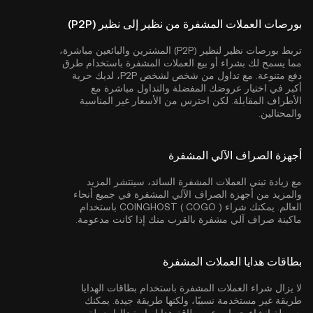
بورصات العملات المشفرة من نظير إلى نظير (P2P)
تربط بورصات نظير لنظير (P2P) المشترين والبائعين مباشرة،
مما يسمح لك بشراء أو بيع العملات المشفرة باستخدام طرق
دفع متنوعة. مع تداول من شخص لشخص P2P، لديك حرية
أكبر في اختيار عروضك المفضلة والتداول مباشرة مع
الأطراف المقابلة. لكن احترس من الأسعار غير المناسبة
والمحتالين.
أجهزة الصراف الآلي المشفرة
مع زيادة تبني العملات المشفرة السائد، سينتشر المزيد
والمزيد من أجهزة الصراف الآلي المشفرة في جميع أنحاء
العالم. يمكنك شراء COINGHOST ( COGO ) باستخدام
ماكينة صراف آلي مشفرة بالقرب منك إذا كانت مدعومة.
بطاقات هدايا العملات المشفرة
لا يزال شراء العملات المشفرة باستخدام بطاقات الهدايا
طريقة غير مستخدمة نسبيًا، ولكنها طريقة جيدة. يمكنك