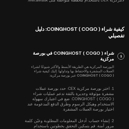
لامركزية DEX باستخدام محفظة متوافقة مثل MetaMask.
كيفية شراء COINGHOST ( COGO ): دليل
تفصيلي
شراء COINGHOST ( COGO ) في بورصة
1
مركزية
البورصة المركزية هي الطريقة الأبسط والأكثر شيوعًا لشراء
العملات المشفرة والاحتفاظ بها وتداولها. إليك كيفية شراء
COINGHOST ( COGO ) عبر بورصة مركزية:
1.
اختر بورصة مركزية CEX:
حدد بورصة عملات
مشفرة موثوقة وجديرة بالثقة تدعم عمليات شراء
COINGHOST ( COGO ). ضع في اعتبارك سهولة
الاستخدام وهيكل الرسوم وطرق الدفع المدعومة عند
اختيار بورصة العملات المشفرة.
2.
إنشاء حساب:
أدخل المعلومات المطلوبة وعيّن كلمة
مرور آمنة. قم بتمكين
التحقق بخطوتين باستخدام