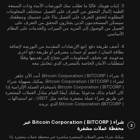
3.
إثبات هويتك:
غالبًا ما تطلب منك البورصات الآمنة وذات السمعة
الطيبة إكمال
التحقق من التعرف على العميل
. ستختلف المعلومات
المطلوبة لتحقق التعرف على العميل بناءً على جنسيتك ومنطقتك.
سيتمكن المستخدمون الذين يجتازون التحقق من التعرف على
العميل من الوصول إلى المزيد من الميزات والخدمات على النظام
الأساسي.
4.
أضف طريقة دفع:
اتبع الإرشادات المقدمة من البورصة لإضافة
بطاقة ائتمان / خصم أو حساب مصرفي أو طريقة دفع أخرى
مدعومة. قد تختلف المعلومات التي تحتاج إلى تقديمها وفقًا
لمتطلبات الأمان الخاصة بالمصرف الذي تتعامل معه.
5.
شراء Bitcoin Corporation ( BITCORP ):
أنت الآن جاهز
لشراء Bitcoin Corporation ( BITCORP ). يمكنك بسهولة شراء
Bitcoin Corporation ( BITCORP ) باستخدام العملة الإلزامية إذا
كان القيام بذلك مدعومًا. يمكنك أيضًا القيام بتبادل العملات المشفرة
عن طريق شراء عملة مشفرة شائعة مثل
USDT
، ثم استبدالها بـ
Bitcoin Corporation (BITCORP ) الذي تريده.
شراء Bitcoin Corporation ( BITCORP ) عبر
2
محفظة عملات مشفرة
يمكنك شراء بعض العملات المشفرة مباشرة عبر محفظة عملات مشفرة. إذا