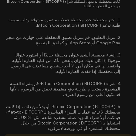
كانت محفظتك تدعمها، فيمكنك شراء Bitcoin Corporation ( BITCORP )
من خلال الخطوات التالية:
1.
اختر محفظة:
حدد محفظة عملات مشفرة موثوقة وذات سمعة
طيبة تدعم Bitcoin Corporation ( BITCORP ).
2.
تنزيل التطبيق:
قم بتنزيل تطبيق المحفظة على جهازك من متجر
Google Play أو App Store أو كملحق للمتصفح.
3.
إنشاء محفظة:
أنشئ عنوان محفظة جديدًا أو استورد عنوانًا
موجودًا إذا كان لديك عنوان بالفعل. تأكد من كتابة العبارة الأولية
واحتفظ بها في مكان آمن. لا أحد يستطيع مساعدتك في الوصول
إلى محفظتك إذا فقدت العبارة الأولية.
4.
شراء Bitcoin Corporation ( BITCORP ):
قم بشراء العملة
المشفرة باستخدام طريقة دفع معتمدة. تحقق من الرسوم ، لأنها
قد تكون أعلى من رسوم الصرف.
5.
Bitcoin Corporation ( BITCORP ):
أو بدلاً من ذلك ، إذا كانت
محفظتك لا تدعم عمليات الشراء المباشرة لـ fiat-to- BITCORP ،
فيمكنك أولاً شراء المزيد عملة مشفرة شائعة مثل USDT ، ثم
استبدلها بـ Bitcoin Corporation ( BITCORP ) من خلال
محفظتك المشفرة أو في بورصة لامركزية.