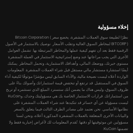
إخلاء مسؤولية
نظرًا لطبيعة سوق العملات المشفرة، يخضع سعر Bitcoin Corporation (
BITCORP ) لمخاطر السوق العالية وتقلب الأسعار. نوصيك بالاستثمار في الأصول
الرقمية فقط بعد أن تفهم كيفية عملها والمخاطر المرتبطة بها. تشمل العوامل
الأخرى التي يجب مراعاتها عند وضع إستراتيجية الاستثمار في العملة المشفرة
مستوى خبرتك، ووضعك المالي، وأهدافك الاستثمارية، وتحمل المخاطر. يمكنك
أيضًا استشارة مستشار مالي مستقل قبل شراء العملات المشفرة. المعلومات
الواردة أعلاه ليست نصيحة مالية، والأداء السابق ليس مؤشرًا موثوقًا لكيفية أداء
السوق في المستقبل. قد ترتفع أو تنخفض قيمة استثماراتك وأصولك بناءً على
ظروف السوق، وليس هناك ما يضمن أنك ستسترد المبلغ الذي تستثمره أو تربح
من استثماراتك. قرارات الاستثمار الخاصة بك هي مسؤوليتك وحدك، وKuCoin
ليست مسؤولة عن أي خسائر قد تتكبدها عند شراء العملات المشفرة على
نظامها الأساسي. نحن نعتمد على مصادر الطرف الثالث فيما يتعلق بالسعر
والبيانات الأخرى المتعلقة بالعملات المشفرة المذكورة أعلاه، ونحن لسنا
مسؤولين عن موثوقيتها أو دقتها. تُقدم المعلومات لك لأغراض إخبارية فقط ولا
تضمنها KuCoin.