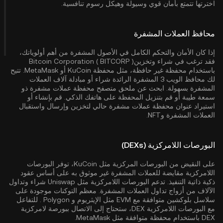
اخترتها تتمتع بأمان قوي وسيولة وهيكل رسوم تنافسية.
محافظ العملات المشفرة
إذا كان الأمان والتحكم الكامل في الأصول المشفرة من أهم أولوياتك،
فقد ترغب في شراء وتخزينBitcoin Corporation ( BITCORP )
باستخدام محفظة غير حافظة، مثل
محفظة KuCoin
أو MetaMask. تتيح
لك محافظ الويب 3 المشفرة الرائدة شراء أو مبادلة آلاف العملات
المشفرة بسهولة. ابحث عن ملحق متصفح محفظة عملات مشفرة ذو
سمعة طيبة أو قم بتنزيل المحفظة على هاتفك الذكي. قم بإنشاء أو
استيراد عنوان محفظة عملات مشفرة حالي لتخزين وإرسال واستقبال
العملات المشفرة وNFT.
البورصات اللامركزية (DEXs)
على النقيض من البورصات المركزية مثل KuCoin، توفر البورصات
اللامركزية مقايضة للعملات المشفرة غير موثوق به على أساس عقود
ذكية ذاتية التنفيذ. تدعم البورصات اللامركزية مثل Uniswap شراء وتداول
الآلاف من أزواج تداول العملات المشفرة. معظم التوكنات موجودة على
سلاسل بلوكشين متوافقة مع EVM مثل
الإيثريوم
و
Polygon
. للتفاعل
مع البورصات اللامركزية DEX، ستحتاج إلى الاتصال ببورصة لامركزية
DEX باستخدام محفظة متوافقة مثل MetaMask.