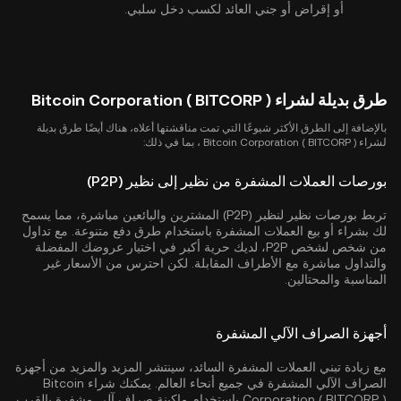
أو إقراض أو جني العائد لكسب دخل سلبي.
طرق بديلة لشراء Bitcoin Corporation ( BITCORP )
بالإضافة إلى الطرق الأكثر شيوعًا التي تمت مناقشتها أعلاه، هناك أيضًا طرق بديلة
لشراء Bitcoin Corporation ( BITCORP ) ، بما في ذلك:
بورصات العملات المشفرة من نظير إلى نظير (P2P)
تربط بورصات نظير لنظير (P2P) المشترين والبائعين مباشرة، مما يسمح
لك بشراء أو بيع العملات المشفرة باستخدام طرق دفع متنوعة. مع تداول
من شخص لشخص P2P، لديك حرية أكبر في اختيار عروضك المفضلة
والتداول مباشرة مع الأطراف المقابلة. لكن احترس من الأسعار غير
المناسبة والمحتالين.
أجهزة الصراف الآلي المشفرة
مع زيادة تبني العملات المشفرة السائد، سينتشر المزيد والمزيد من أجهزة
الصراف الآلي المشفرة في جميع أنحاء العالم. يمكنك شراء Bitcoin
Corporation ( BITCORP ) باستخدام ماكينة صراف آلي مشفرة بالقرب