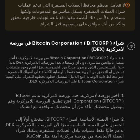
لا تتعامل معظم محافظ العملات المشفرة التي تدعم عمليات
شراء العملات المشفرة بشكل مباشر مع المدفوعات ولكنها
تستخدم بدلاً من ذلك أنظمة تنفيذ دفع تابعة لجهات خارجية. تحقق
وتأكد من أنك موافق على رسومهم قبل الشراء.
شراء Bitcoin Corporation ( BITCORP ) في بورصة
3
لامركزية (DEX)
عند شراء Bitcoin Corporation ( BITCORP ) من بورصة لامركزية، فأنت
متصل بالبائعين مباشرة، دون أي وسطاء. تعد البورصات اللامركزية Dex بديلاً
جيدًا للمستخدمين الذين يريدون مزيدًا من الخصوصية نظرًا لعدم وجود متطلبات
تسجيل أو التحقق من الهوية. ستحتفظ بالوصاية الكاملة على أصولك المشفرة
عبر محافظ ذاتية الوصاية. اتبع الدليل المفصل خطوة بخطوة للتعرف على كيفية
شراء Bitcoin Corporation على البورصات اللامركزية DEX.
1.
اختر بورصة لامركزية:
حدد بورصة لامركزية تدعم Bitcoin
Corporation ( BITCORP ). افتح تطبيق البورصة اللامركزية وقم
بتوصيل محفظتك. تأكد من أن محفظتك متوافقة مع الشبكة.
2.
شراء العملة الأساسية:
لشراء BITCORP، ستحتاج أولاً إلى
الحصول على العملة الأساسية نظرًا لأن البورصات اللامركزية DEX
تدعم حاليًا فقط عمليات تبادل العملات المشفرة. يمكنك
شراء
العملة الأساسية
من بورصة مركزية آمنة مثل KuCoin.