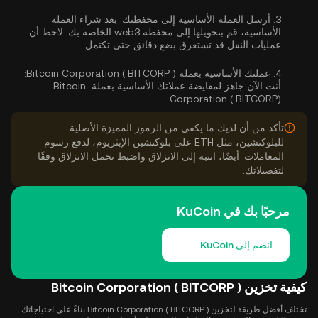
3.
أرسل العملة الأساسية إلى محفظتك:
بعد شراء العملة
الأساسية، قم بتحويلها إلى محفظة web3 الخاصة بك. لاحظ أن
عمليات النقل قد تستغرق بضع دقائق حتى تكتمل.
4.
عملتك الأساسية بعملة Bitcoin Corporation ( BITCORP ):
أنت الآن جاهز لمقايضة عملاتك الأساسية بعملة Bitcoin
Corporation ( BITCORP).
تأكد من أن لديك ما يكفي من الرموز المميزة الأصلية
للبلوكتشين، مثل ETH على بلوكتشين الإيثريوم، لدفع رسوم
المعاملات. أيضًا، انتبه إلى الانزلاق واضبط تحمل الانزلاق وفقًا
لتفضيلاتك.
مرحبًا بك في KuCoin
انضم إلى KuCoin
كيفية تخزين Bitcoin Corporation ( BITCORP )
تختلف أفضل طريقة لتخزين Bitcoin Corporation ( BITCORP ) بناءً على احتياجاتك