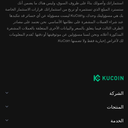
استثماراتك وأصولك بناءً على ظروف السوق، وليس هناك ما يضمن أنك
ستسترد المبلغ الذي تستثمره أو تربح من استثماراتك. قرارات الاستثمار الخاصة
بك هي مسؤوليتك وحدك، وKuCoin ليست مسؤولة عن أي خسائر قد تتكبدها
عند شراء العملات المشفرة على نظامها الأساسي. نحن نعتمد على مصادر
الطرف الثالث فيما يتعلق بالسعر والبيانات الأخرى المتعلقة بالعملات المشفرة
المذكورة أعلاه، ونحن لسنا مسؤولين عن موثوقيتها أو دقتها. تُقدم المعلومات
لك لأغراض إخبارية فقط ولا تضمنها KuCoin.
الشركة
المنتجات
الخدمة