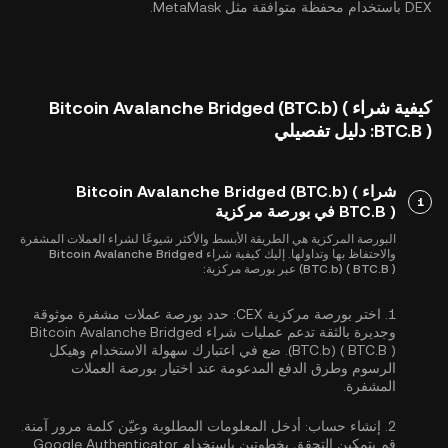
DEX باستخدام محفظة متوافقة مثل MetaMask.
كيفية شراء Bitcoin Avalanche Bridged (BTC.b) (
BTC.B ): دليل تفصيلي
شراء Bitcoin Avalanche Bridged (BTC.b) (
1
BTC.B ) في بورصة مركزية
البورصة المركزية هي الطريقة الأبسط والأكثر شيوعًا لشراء العملات المشفرة
والاحتفاظ بها وتداولها. إليك كيفية شراء Bitcoin Avalanche Bridged
(BTC.b) ( BTC.B ) عبر بورصة مركزية:
1.
اختر بورصة مركزية CEX:
حدد بورصة عملات مشفرة موثوقة
وجديرة بالثقة تدعم عمليات شراء Bitcoin Avalanche Bridged
(BTC.b) ( BTC.B ). ضع في اعتبارك سهولة الاستخدام وهيكل
الرسوم وطرق الدفع المدعومة عند اختيار بورصة العملات
المشفرة.
2.
إنشاء حساب:
أدخل المعلومات المطلوبة وعيّن كلمة مرور آمنة.
قم بتمكين
التحقق بخطوتين باستخدام Google Authenticator