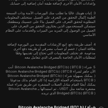
وإعدادات الأمان الأخرى لإضافة طبقة أمان إضافية إلى حسابك.
3.
إثبات هويتك:
غالبًا ما تطلب منك البورصات الآمنة وذات السمعة
الطيبة إكمال
التحقق من التعرف على العميل
. ستختلف المعلومات
المطلوبة لتحقق التعرف على العميل بناءً على جنسيتك ومنطقتك.
سيتمكن المستخدمون الذين يجتازون التحقق من التعرف على
العميل من الوصول إلى المزيد من الميزات والخدمات على النظام
الأساسي.
4.
أضف طريقة دفع:
اتبع الإرشادات المقدمة من البورصة لإضافة
بطاقة ائتمان / خصم أو حساب مصرفي أو طريقة دفع أخرى
مدعومة. قد تختلف المعلومات التي تحتاج إلى تقديمها وفقًا
لمتطلبات الأمان الخاصة بالمصرف الذي تتعامل معه.
5.
شراء Bitcoin Avalanche Bridged (BTC.b) ( BTC.B ):
أنت
الآن جاهز لشراء Bitcoin Avalanche Bridged (BTC.b) ( BTC.B
). يمكنك بسهولة شراء Bitcoin Avalanche Bridged (BTC.b) (
BTC.B ) باستخدام العملة الإلزامية إذا كان القيام بذلك مدعومًا.
يمكنك أيضًا القيام بتبادل العملات المشفرة عن طريق شراء عملة
مشفرة شائعة مثل
USDT
، ثم استبدالها بـ Bitcoin Avalanche
Bridged (BTC.b) (BTC.B ) الذي تريده.
شراء Bitcoin Avalanche Bridged (BTC.b) (