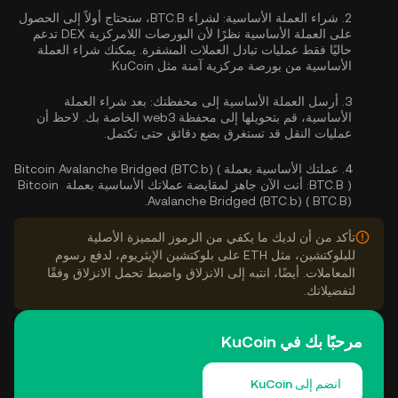
2.
شراء العملة الأساسية:
لشراء BTC.B، ستحتاج أولاً إلى الحصول
على العملة الأساسية نظرًا لأن البورصات اللامركزية DEX تدعم
حاليًا فقط عمليات تبادل العملات المشفرة. يمكنك
شراء العملة
الأساسية
من بورصة مركزية آمنة مثل KuCoin.
3.
أرسل العملة الأساسية إلى محفظتك:
بعد شراء العملة
الأساسية، قم بتحويلها إلى محفظة web3 الخاصة بك. لاحظ أن
عمليات النقل قد تستغرق بضع دقائق حتى تكتمل.
4.
عملتك الأساسية بعملة Bitcoin Avalanche Bridged (BTC.b) (
BTC.B ):
أنت الآن جاهز لمقايضة عملاتك الأساسية بعملة Bitcoin
Avalanche Bridged (BTC.b) ( BTC.B).
تأكد من أن لديك ما يكفي من الرموز المميزة الأصلية
للبلوكتشين، مثل ETH على بلوكتشين الإيثريوم، لدفع رسوم
المعاملات. أيضًا، انتبه إلى الانزلاق واضبط تحمل الانزلاق وفقًا
لتفضيلاتك.
مرحبًا بك في KuCoin
انضم إلى KuCoin