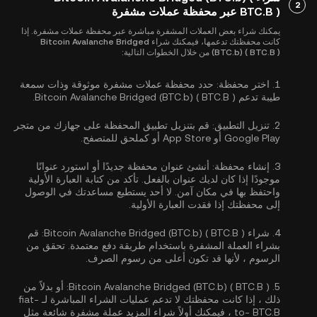
2
BTC.B ) عبر محفظة عملات مشفرة
يمكنك شراء بعض العملات المشفرة مباشرة عبر محفظة عملات مشفرة. إذا
كانت محفظتك تدعمها، فيمكنك شراء Bitcoin Avalanche Bridged
(BTC.b) ( BTC.B ) من خلال الخطوات التالية:
1.
اختر محفظة:
حدد محفظة عملات مشفرة موثوقة وذات سمعة
طيبة تدعم Bitcoin Avalanche Bridged (BTC.b) ( BTC.B ).
2.
تنزيل التطبيق:
قم بتنزيل تطبيق المحفظة على جهازك من متجر
Google Play أو App Store أو كملحق للمتصفح.
3.
إنشاء محفظة:
أنشئ عنوان محفظة جديدًا أو استورد عنوانًا
موجودًا إذا كان لديك عنوان بالفعل. تأكد من كتابة العبارة الأولية
واحتفظ بها في مكان آمن. لا أحد يستطيع مساعدتك في الوصول
إلى محفظتك إذا فقدت العبارة الأولية.
4.
شراء Bitcoin Avalanche Bridged (BTC.b) ( BTC.B ):
قم
بشراء العملة المشفرة باستخدام طريقة دفع معتمدة. تحقق من
الرسوم ، لأنها قد تكون أعلى من رسوم الصرف.
5.
Bitcoin Avalanche Bridged (BTC.b) ( BTC.B ):
أو بدلاً من
ذلك ، إذا كانت محفظتك لا تدعم عمليات الشراء المباشرة لـ fiat-
to- BTC.B ، فيمكنك أولاً شراء المزيد عملة مشفرة شائعة مثل