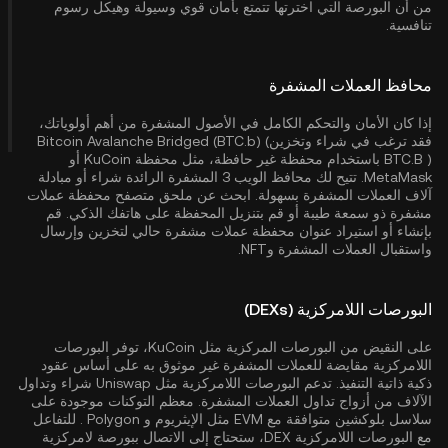
من أن البورصة التي اخترتها تتمتع بأمان قوي وسيولة وهيكل رسوم
تنافسية.
محافظ العملات المشفرة
إذا كان الأمان والتحكم الكامل في الأصول المشفرة من أهم أولوياتك،
فقد ترغب في شراء وتخزينBitcoin Avalanche Bridged (BTC.b) (
BTC.B ) باستخدام محفظة غير حافظة، مثل
محفظة KuCoin
أو
MetaMask. تتيح لك محافظ الويب 3 المشفرة الرائدة شراء أو مبادلة
آلاف العملات المشفرة بسهولة. ابحث عن ملحق متصفح محفظة عملات
مشفرة ذو سمعة طيبة أو قم بتنزيل المحفظة على هاتفك الذكي. قم
بإنشاء أو استيراد عنوان محفظة عملات مشفرة حالي لتخزين وإرسال
واستقبال العملات المشفرة وNFT.
البورصات اللامركزية (DEXs)
على النقيض من البورصات المركزية مثل KuCoin، توفر البورصات
اللامركزية مقايضة للعملات المشفرة غير موثوق به على أساس عقود
ذكية ذاتية التنفيذ. تدعم البورصات اللامركزية مثل Uniswap شراء وتداول
الآلاف من أزواج تداول العملات المشفرة. معظم التوكنات موجودة على
سلاسل بلوكشين متوافقة مع EVM مثل
الإيثريوم
و
Polygon
. للتفاعل
مع البورصات اللامركزية DEX، ستحتاج إلى الاتصال ببورصة لامركزية