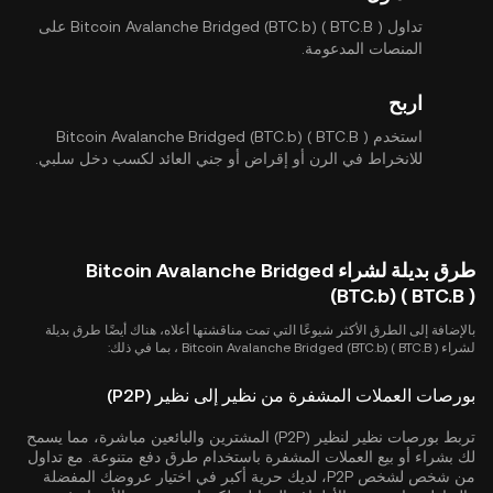
تداول Bitcoin Avalanche Bridged (BTC.b) ( BTC.B ) على
المنصات المدعومة.
اربح
استخدم Bitcoin Avalanche Bridged (BTC.b) ( BTC.B )
للانخراط في الرن أو إقراض أو جني العائد لكسب دخل سلبي.
طرق بديلة لشراء Bitcoin Avalanche Bridged
(BTC.b) ( BTC.B )
بالإضافة إلى الطرق الأكثر شيوعًا التي تمت مناقشتها أعلاه، هناك أيضًا طرق بديلة
لشراء Bitcoin Avalanche Bridged (BTC.b) ( BTC.B ) ، بما في ذلك:
بورصات العملات المشفرة من نظير إلى نظير (P2P)
تربط بورصات نظير لنظير (P2P) المشترين والبائعين مباشرة، مما يسمح
لك بشراء أو بيع العملات المشفرة باستخدام طرق دفع متنوعة. مع تداول
من شخص لشخص P2P، لديك حرية أكبر في اختيار عروضك المفضلة