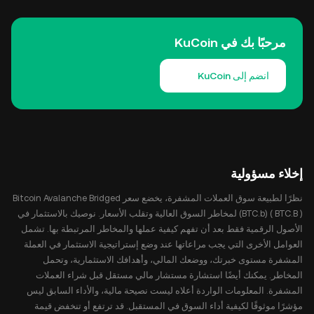
مرحبًا بك في KuCoin
انضم إلى KuCoin
إخلاء مسؤولية
نظرًا لطبيعة سوق العملات المشفرة، يخضع سعر Bitcoin Avalanche Bridged
(BTC.b) ( BTC.B ) لمخاطر السوق العالية وتقلب الأسعار. نوصيك بالاستثمار في
الأصول الرقمية فقط بعد أن تفهم كيفية عملها والمخاطر المرتبطة بها. تشمل
العوامل الأخرى التي يجب مراعاتها عند وضع إستراتيجية الاستثمار في العملة
المشفرة مستوى خبرتك، ووضعك المالي، وأهدافك الاستثمارية، وتحمل
المخاطر. يمكنك أيضًا استشارة مستشار مالي مستقل قبل شراء العملات
المشفرة. المعلومات الواردة أعلاه ليست نصيحة مالية، والأداء السابق ليس
مؤشرًا موثوقًا لكيفية أداء السوق في المستقبل. قد ترتفع أو تنخفض قيمة