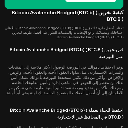
كيفية تخزين Bitcoin Avalanche Bridged (BTC.b) (
BTC.B )
تختلف أفضل طريقة لتخزين Bitcoin Avalanche Bridged (BTC.b) ( BTC.B ) بناءً على
احتياجاتك وتفضيلاتك. راجع الإيجابيات والسلبيات للعثور على أفضل طريقة لتخزين
Bitcoin Avalanche Bridged (BTC.b) ( BTC.B ).
قم بتخزين Bitcoin Avalanche Bridged (BTC.b) ( BTC.B )
على البورصة
يوفر الاحتفاظ بأموالك في البورصة الوصول الأكثر ملاءمة إلى المنتجات
والميزات الاستثمارية، مثل تداول العقود الآجلة والعقود الآجلة، والرهن،
والإقراض، وأكثر من ذلك بكثير. ستحتفظ البورصة بأموالك بشكل آمن،
لذلك لن تضطر إلى الخوض في متاعب إدارة وتأمين مفاتيحك الخاصة.
ومع ذلك، تأكد من تحديد بورصة تنفذ تدابير أمنية صارمة حتى تتمكن من
الاطمئنان إلى أن أصول العملات المشفرة الخاصة بك آمنة وفي أيد أمينة.
احتفظ للحياة بعملة Bitcoin Avalanche Bridged (BTC.b) (
BTC.B ) في المحافظ غير الاحتجازية
"ليست مفاتيحك، وليست عملاتك" هي قاعدة معترف بها على نطاق واسع