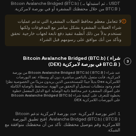
USDT ، ثم استبدلها بـ Bitcoin Avalanche Bridged (BTC.b) (
BTC.B ) من خلال محفظتك المشفرة أو في بورصة لامركزية.
لا تتعامل معظم محافظ العملات المشفرة التي تدعم عمليات
شراء العملات المشفرة بشكل مباشر مع المدفوعات ولكنها
تستخدم بدلاً من ذلك أنظمة تنفيذ دفع تابعة لجهات خارجية. تحقق
وتأكد من أنك موافق على رسومهم قبل الشراء.
شراء Bitcoin Avalanche Bridged (BTC.b) (
3
BTC.B ) في بورصة لامركزية (DEX)
عند شراء Bitcoin Avalanche Bridged (BTC.b) ( BTC.B ) من بورصة
لامركزية، فأنت متصل بالبائعين مباشرة، دون أي وسطاء. تعد البورصات
اللامركزية Dex بديلاً جيدًا للمستخدمين الذين يريدون مزيدًا من الخصوصية نظرًا
لعدم وجود متطلبات تسجيل أو التحقق من الهوية. ستحتفظ بالوصاية الكاملة
على أصولك المشفرة عبر محافظ ذاتية الوصاية. اتبع الدليل المفصل خطوة
بخطوة للتعرف على كيفية شراء Bitcoin Avalanche Bridged (BTC.b)
على البورصات اللامركزية DEX.
1.
اختر بورصة لامركزية:
حدد بورصة لامركزية تدعم Bitcoin
Avalanche Bridged (BTC.b) ( BTC.B ). افتح تطبيق البورصة
اللامركزية وقم بتوصيل محفظتك. تأكد من أن محفظتك متوافقة مع
الشبكة.