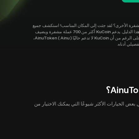
A ) أو استكشاف العملات المشفرة الأخرى؟ لقد جئت إلى المكان المناسب! استكشف جميع
الطرق التي يمكنك من خلالها شراء AinuToken ( Ainu ) باستخدام هذا الدليل. يدعم KuCoin أكثر من 700 عملة مشفرة ويضيف
باستمرار المزيد من جواهر العملات المشفرة إلى نظامنا الأساسي. على الرغم من أن KuCoin لا تدعم حاليًا AinuToken ( Ainu )،
صيلي أدناه.
لحصول على AinuToken ( Ainu ). فيما يلي بعض الخيارات الأكثر شيوعًا التي يمكنك الاختيار من