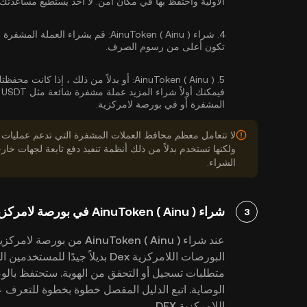
الأولية واحتفظ بها في مكان آمن. لا أحد يستطيع مساعدتك 
4.
شراء AinuToken ( Ainu ):
قم بشراء العملة المشفرة ب
تكون أعلى من رسوم الصرف.
AinuToken ( Ainu ):
5.
المشفرة أو في بورصة لامركزية.
لا تتعامل معظم محافظ العملات المشفرة التي تدعم عمليات
ولكنها تستخدم بدلاً من ذلك أنظمة تنفيذ دفع تابعة لجهات 
الشراء.
شراء AinuToken ( Ainu ) في بورصة لامركزية (DEX)
3
عند شراء AinuToken ( Ainu
البورصات اللامركزية Dex بديلاً جي
متطلبات تسجيل أو التحقق من الهوية. ستحتفظ بالو
اللامركزية DEX.