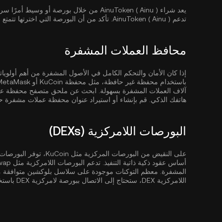
يعد شراء AinuToken ( Ainu ) من خلال بورصة أو 
تدعم AinuToken ( Ainu ). تأكد من أن البورصة التي اخترتها تتمتع بأمان قوي وسيولة وهيكل رسوم تنافسية.
محافظ العملات المشفرة
باستخدام محفظة غير حافظة، مثل
محفظة KuCoin
آلاف العملات المشفرة بسهولة. ابحث عن ملحق متصفح محفظة عم
هاتفك الذكي. قم بإنشاء أو استيراد عنوان محفظة عملات مشفرة حال
البورصات اللامركزية (DEXs)
على النقيض من البورصات ا
المشفرة. معظم التوكنات موجودة على سلاسل بلوكشين متوافقة مع EVM م
اللامركزية DEX، ستحتاج إلى الاتصال ببورصة لامركزية DEX باستخدام محفظة متوافقة مثل MetaMask.