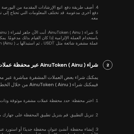
4.
أضف طريقة دفع:
اتبع الإرشادات المقدمة من البورصة
دفع أخرى مدعومة. قد تختلف المعلومات التي تحتاج إلى تقد
معه.
5.
شراء AinuToken ( Ainu ):
باستخدام العملة الإلزامية إذا كان القيام بذلك مدعومًا. ي
عملة مشفرة شائعة مثل
USDT
، ثم استبدالها بـ AinuToken (Ainu ) الذي تريده.
شراء AinuToken ( Ainu ) عبر محفظة عملات مشفرة
2
يمكنك شراء بعض العملات المشفرة مباشرة عبر مح
فيمكنك شراء AinuToken ( Ainu ) من خلال الخطوات التالية:
1.
اختر محفظة:
حدد محفظة عملات مشفرة موثوقة وذات سمعة طيبة تدع
2.
تنزيل التطبيق:
قم بتنزيل تطبيق المحفظة على جهازك من متجر Google Play أو App Store أو
3.
إنشاء محفظة:
أنشئ عنوان محفظة جديدًا أو استورد عنوانً