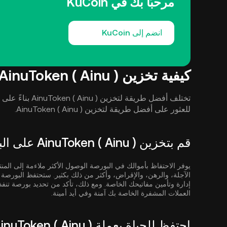
مرحبًا بك في KuCoin
انضم إلى KuCoin
كيفية تخزين AinuToken ( Ainu )
تختلف أفضل طريقة 
للعثور على أفضل طريقة لتخزين AinuToken ( Ainu ).
قم بتخزين AinuToken ( Ainu ) على البورصة
يوفر الاحتفاظ بأموالك في البورصة الوصول الأكثر ملاءمة إلى المنت
الآجلة، والرهن، والإقراض، وأكثر من ذلك بكثير. ستحتفظ البور
إدارة وتأمين مفاتيحك الخاصة. ومع ذلك، تأكد من تحديد بورصة تنف
العملات المشفرة الخاصة بك آمنة وفي أيد أمينة.
احتفظ للحياة بعملة AinuToken ( Ainu ) في المحافظ غير الاحتجازية