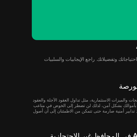
لتخزين AinuToken ( Ainu ) بناءً على احتياجاتك وتفضيلاتك. راجع الإيجابيات والسلبيات
جات والميزات الاستثمارية، مثل تداول العقود الآجلة والعقود
صة بأموالك بشكل آمن، لذلك لن تضطر إلى الخوض في متاعب
ذ تدابير أمنية صارمة حتى تتمكن من الاطمئنان إلى أن أصول