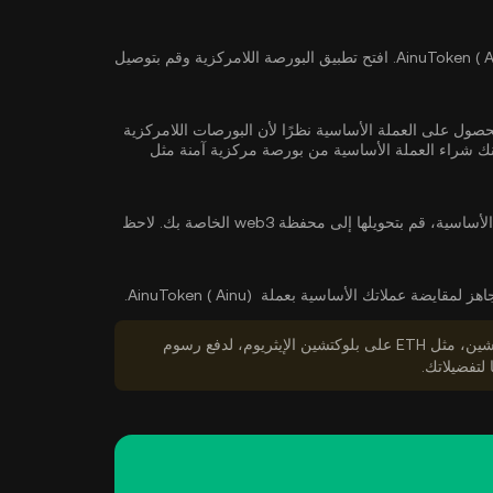
حدد بورصة لامركزية تدعم AinuToken ( Ainu ). افتح تطبيق البورصة اللامركزية وقم بتوصيل
اً إلى الحصول على العملة الأساسية نظرًا لأن البورصات اللامركزية
شراء العملة الأساسية
من بورصة مركزية آمنة مثل
بعد شراء العملة الأساسية، قم بتحويلها إلى محفظة web3 الخاصة بك. لاحظ
 لمقايضة عملاتك الأساسية بعملة AinuToken ( Ainu).
تأكد من أن لديك ما يكفي من الرموز المميزة الأصلية للبلوكتشين، مثل ETH على بلوكتشين الإيثريوم، لدفع رسوم
 لتفضيلاتك.