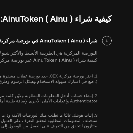
كيفية شراء AinuToken ( Ainu ): دليل تفصيلي
شراء AinuToken ( Ainu ) في بورصة مركزية
1
البورصة المركزية هي الطريقة الأبسط والأكثر شيوعًا
كيفية شراء AinuToken ( Ainu ) عبر بورصة مركزية:
1.
اختر بورصة مركزية CEX:
). ضع في اعتبارك سهولة الاستخدام وهيكل الرسوم وطرق الدفع المدعومة عند اختيار بورصة العملات المشفرة.
2.
إنشاء حساب:
أدخل المعلومات المطلوبة وعيّن كلمة مر
Authenticator
وإعدادات الأمان الأخرى لإضافة طبقة أما
3.
إثبات هويتك:
غالبًا ما تطلب منك البورصات الآمنة وذات 
ستختلف المعلومات المطلوبة لتحقق التعرف على العميل ب
يجتازون التحقق من التعرف على العميل من الوصول إلى ا