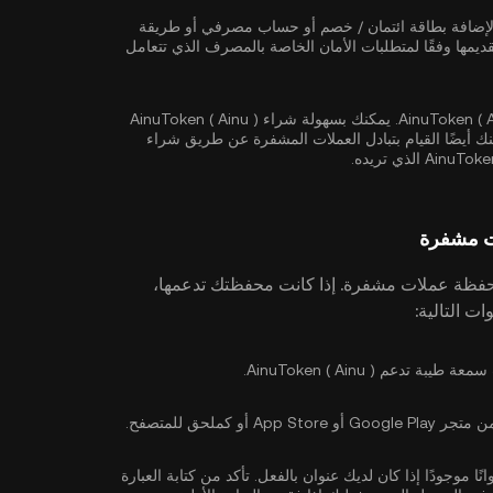
 لإضافة بطاقة ائتمان / خصم أو حساب مصرفي أو طريقة
يمها وفقًا لمتطلبات الأمان الخاصة بالمصرف الذي تتعامل
أنت الآن جاهز لشراء AinuToken ( Ainu ). يمكنك بسهولة شراء AinuToken ( Ainu )
مكنك أيضًا القيام بتبادل العملات المشفرة عن طريق شراء
فظة عملات مشفرة. إذا كانت محفظتك تدعمها،
م AinuToken ( Ainu ).
 كملحق للمتصفح.
ا موجودًا إذا كان لديك عنوان بالفعل. تأكد من كتابة العبارة