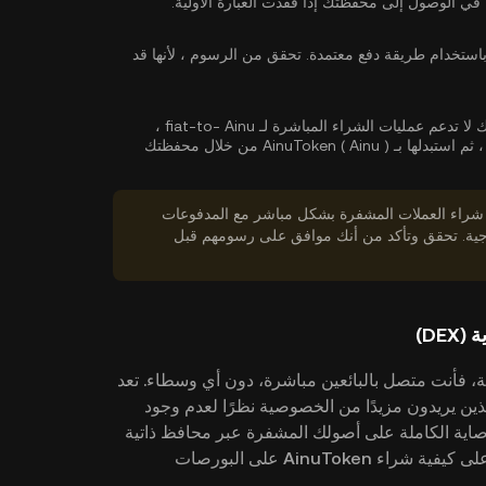
في الوصول إلى محفظتك إذا فقدت العبارة الأولية.
استخدام طريقة دفع معتمدة. تحقق من الرسوم ، لأنها قد
أو بدلاً من ذلك ، إذا كانت محفظتك لا تدعم عمليات الشراء المباشرة لـ fiat-to- Ainu ،
فيمكنك أولاً شراء المزيد عملة مشفرة شائعة مثل USDT ، ثم استبدلها بـ AinuToken ( Ainu ) من خلال محفظتك
 شراء العملات المشفرة بشكل مباشر مع المدفوعات
خارجية. تحقق وتأكد من أنك موافق على رسومهم قبل
 ) من بورصة لامركزية، فأنت متصل بالبائعين مباشرة، دون أي وسطاء. تعد
دًا للمستخدمين الذين يريدون مزيدًا من الخصوصية نظرًا لعدم وجود
صاية الكاملة على أصولك المشفرة عبر محافظ ذاتية
الوصاية. اتبع الدليل المفصل خطوة بخطوة للتعرف على كيفية شراء AinuToken على البورصات