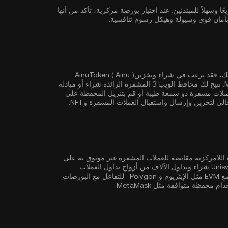
وسيط أمرًا سريعًا وسهلاً للمبتدئين. عند اختيار بورصة مركزية، تأكد من أنها
إذا كان الأمان والتحكم الكامل في الأصول المشفرة من أهم أولوياتك، فقد ترغب في شراء وتخزينAinuToken ( Ainu )
أو MetaMask. تتيح لك محافظ الويب 3 المشفرة الرائدة شراء أو مبادلة
لات مشفرة ذو سمعة طيبة أو قم بتنزيل المحفظة على
ي لتخزين وإرسال واستقبال العملات المشفرة وNFT.
لمركزية مثل KuCoin، توفر البورصات اللامركزية مقايضة للعملات المشفرة غير موثوق به على
أساس عقود ذكية ذاتية التنفيذ. تدعم البورصات اللامركزية مثل Uniswap شراء وتداول الآلاف من أزواج تداول العملات
ثل
الإيثريوم
و
Polygon
. للتفاعل مع البورصات