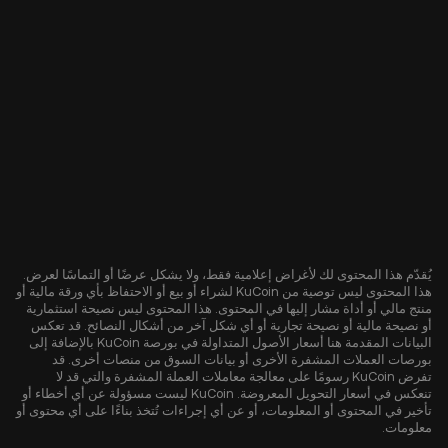
يُقدّم هذا المحتوى لك لأغراض إعلامية فقط، ولا يشكل عرضًا أو التماسًا لعرض.
هذا المحتوى ليس توصية من KuCoin لشراء أو بيع أو الاحتفاظ بأي ورقة مالية أو
منتج مالي أو أداة مشار إليها في المحتوى. هذا المحتوى ليس نصيحة استثمارية
أو نصيحة مالية أو نصيحة تجارية أو أي شكل آخر من أشكال النصائح. قد تعكس
البيانات المقدمة هنا أسعار الأصول المتداولة في بورصة KuCoin بالإضافة إلى
بورصات العملات المشفرة الأخرى أو بيانات السوق من منصات أخرى. قد
تفرض KuCoin رسومًا على معالجة معاملات العملة المشفرة والتي قد لا
تنعكس في أسعار التحويل المعروضة. KuCoin ليست مسؤولة عن أي أخطاء أو
تأخير في المحتوى أو المعلومات، أو عن أي إجراءات تُتخذ بناءًا على أي محتوى أو
معلومات.