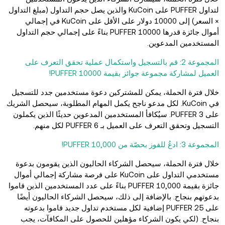
لتداول PUFFER على KuCoin والذين يصل حجم التداول (مبلغ التداول
× السعر) إلى 10000 دولار على الأقل على KuCoin في إجمالي
أموال جائزة قدرها 10000 PUFFER بناءً على إجمالي حجم التداول
المستخدمين المدعوين.
المجموعة 2: قم بالتسجيل واستكمال عملية تحقق التعرف على
العميل لمشاركة مجموعة جوائز بقيمة 10000 PUFFER!
خلال فترة الحملة، يمكن للمشتركين دعوة مستخدمين جدد للتسجيل
في KuCoin. لكل مدعو ناجح يكمل المهام المطلوبة، سيحصل الشريك
على 3 PUFFER. سيُكافأ المستخدمين المدعوين حديثًا الذين يكملون
التسجيل وتحقق التعرف على العميل بـ 6 PUFFER لكل منهم.
المجموعة 3: ادعُ للفوز بحصّة من 10,000 PUFFER!
خلال فترة الحملة، سيحصل الشركاء الحاليون الذين يقومون بدعوة
مستخدمي التداول على KuCoin على فرصة مشاركة إجمالي أموال
جائزة بقيمة 10,000 PUFFER بناءً على عدد المستخدمين الذين قاموا
بدعوتهم بنجاح. بالإضافة إلى ذلك، سيحصل الشركاء الحاليون أيضًا
على 25 PUFFER إضافية لكل مستخدم تداول جديد قاموا بدعوته
بنجاح. (لكي يكون الشركاء مؤهلين للحصول على المكافآت، يجب