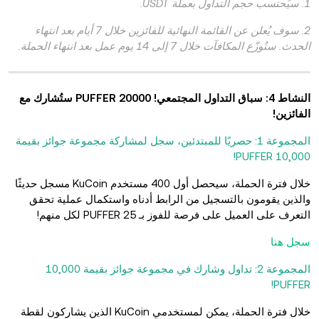
1. سيُحتسب حجم التداول بعملة USDT.
2. سوف يُعلن عن القائمة النهائية للفائزين خلال 7 أيام بعد انتهاء
الحدث. ستُوزّع المكافآت خلال 7 إلى 14 يوم عمل بعد انتهاء الحملة.
النشاط 4: سباق التداول المجتمعي! 20000 PUFFER ستُشارك مع
الفائزين!
المجموعة 1: حصريًا للمبتدئين، سجل لمشاركة مجموعة جوائز بقيمة
10,000 PUFFER!
خلال فترة الحملة، سيحصل أول 400 مستخدم KuCoin مسجل حديثًا
والذين يقومون بالتسجيل من الرابط أدناه واستكمال عملية تحقق
التعرف على العميل على فرصة للفوز بـ 25 PUFFER لكل منهم!
سجل هنا
المجموعة 2: تداول وشارك في مجموعة جوائز بقيمة 10,000
PUFFER!
خلال فترة الحملة، يمكن لمستخدمي KuCoin الذين يشاركون لقطة