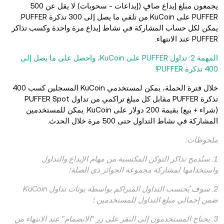
يجمعون مبلغ إيداع صافٍ (إيداعات - سحوبات) لا يقل عن 500
PUFFER على KuCoin من تلقي ما يصل إلى 300 تذكرة PUFFER.
يمكن لكل حساب المشاركة في نشاط إيداع مرة واحدة وكسب تذاكر
PUFFER عند الانتهاء.
المهمة 2: تداول PUFFER على KuCoin، واحصل على ما يصل إلى
400 تذكرة PUFFER!
خلال فترة الحملة، يمكن لمستخدمي KuCoin المسجلين كسب 400
تذكرة PUFFER مقابل كل مبلغ تراكمي من تداول PUFFER Spot
(شراء + بيع) بقيمة 200 دولار على KuCoin. يمكن للمستخدمين
المشاركة في نشاط التداول حتى 500 مرة خلال الحدث.
ملحوظات:
1. سنُدمج تذاكر التوكن المكتسبة من مهام الإيداع والتداول
واستخدامها لمشاركة مجموعة الجوائز ذي الصلة؛
2. سوف يُحتسب التداول المتراكم بواسطة بوتات تداول KuCoin
ضمن إجمالي مبلغ التداول للمستخدمين ؛
3. يحتاج المستخدمون إلى النقر على زر "الانضمام" عند الانتهاء من