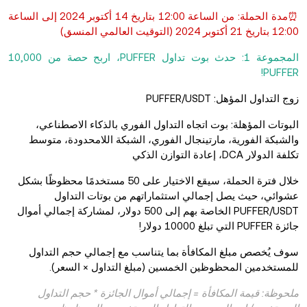
⏰مدة الحملة: من الساعة 12:00 بتاريخ 14 أكتوبر 2024 إلى الساعة
12:00 بتاريخ 21 أكتوبر 2024 (التوقيت العالمي المنسق)
المجموعة 1: حدث بوت تداول PUFFER، اربح حصة من 10,000
PUFFER!
زوج التداول المؤهل: PUFFER/USDT
البوتات المؤهلة: بوت اتجاه التداول الفوري بالذكاء الاصطناعي،
والشبكة الفورية، مارتينجال الفوري، الشبكة اللامحدودة، متوسط
تكلفة الدولار DCA، إعادة التوازن الذكي
خلال فترة الحملة، سيقع الاختيار على 50 مستخدمًا محظوظًا بشكل
عشوائي، حيث يصل إجمالي استثماراتهم من بوتات التداول
PUFFER/USDT الخاصة بهم إلى 500 دولار، لمشاركة إجمالي أموال
جائزة PUFFER التي تبلغ 10000 دولار!
سوف يُخصص مبلغ المكافأة بما يتناسب مع إجمالي حجم التداول
للمستخدمين المحظوظين الخمسين (مبلغ التداول × السعر).
ملحوظة: قيمة المكافأة = إجمالي أموال الجائزة * حجم التداول