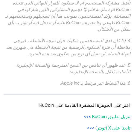
تأهيل مشاركة المستخدم أم لا. سيكون للقرار النهائي الذي تتخذه
KuCoin قوة ملزمة قانونيًا لجميع المشاركين الذين شاركوا في
المسابقة. يؤكد المستخدمون بموجب هذا أن تسجيلهم واستخدامهم لـ
KuCoin طوعي ولا تجبرهم KuCoin عليه أو تتدخل فيه أو تؤثر به بأي
شكل من الأشكال.
4. إذا كان لدى المستخدمين شكوك حول نتيجة الأنشطة ، فيرجى
ملاحظة أن فترة الشكوى الرسمية من نتيجة الأنشطة هي شهرين بعد
انتهاء الحملة. لن نقبل أي نوع من شكوى بعد هذه الفترة.
5. عند ظهور أي تناقض بين النسخ المترجمة والنسخة الإنجليزية
الأصلية، يُعمّل بالنسخة الإنجليزية؛
6. هذا النشاط غير مرتبط بـ Apple Inc.
اعثر على الجوهرة المشفرة القادمة على KuCoin!
تنزيل تطبيق KuCoin
>>>
تابعنا على X (تويتر
) >>>