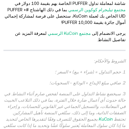
شاشة لمعاملة تداول PUFFER الخاصة بهم بقيمة 100 دولار في
مجتمع تيليجرام كوكوين الرسمي
بما في ذلك الهاشتاج #PUFFER +
UID الخاص بك لعملة KuCoin، ستحصل على فرصة لمشاركة إجمالي
أموال جائزة بقيمة 10,000 PUFFER!
يرجى الانضمام إلى
مجتمع KuCoin الرسمي
لمعرفة المزيد عن
تفاصيل النشاط.
الشروط والأحكام:
1. حجم التداول = (شراء + بيع) × السعر ؛
2. صافي مبلغ الإيداع = الودائع - السحوبات؛
3. سيخضع نشاط التداول على المنصة لفحص صارم أثناء النشاط. في
حالة حدوث أي أعمال ضارة خلال الفترة، بما في ذلك التلاعب الخبيث
في المعاملات، والتسجيل الجماعي غير القانوني للحسابات، و إجراء
الصفقات الذاتية، وما إلى ذلك، ستُلغي المنصة تأهيل المشاركين.
تحتفظ
KuCoin
بجميع الحقوق للتصرف وفقًا لتقديرها الخاص لتحديد
ما إذا كان سلوك المعاملة يُعتبر سلوكًا غشًا وتحديد ما إذا كانت ستُلغي