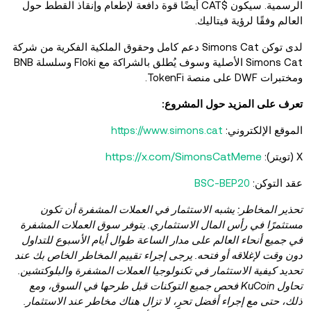
الرسمية. سيكون $CAT أيضًا قوة دافعة لإطعام وإنقاذ القطط حول
العالم وفقًا لرؤية فيتاليك.
لدى توكن Simons Cat دعم كامل وحقوق الملكية الفكرية من شركة
Simons Cat الأصلية وسوف يُطلق بالشراكة مع Floki وسلسلة BNB
ومختبرات DWF على منصة TokenFi.
تعرف على المزيد حول المشروع:
الموقع الإلكتروني:
https://www.simons.cat
https://x.com/SimonsCatMeme
X (تويتر):
عقد التوكن:
BSC-BEP20
تحذير المخاطر: يشبه الاستثمار في العملات المشفرة أن تكون
مستثمرًا في رأس المال الاستثماري. يتوفر سوق العملات المشفرة
في جميع أنحاء العالم على مدار الساعة طوال أيام الأسبوع للتداول
دون وقت لإغلاقه أو فتحه. يرجى إجراء تقييم المخاطر الخاص بك عند
تحديد كيفية الاستثمار في تكنولوجيا العملات المشفرة والبلوكتشين.
تحاول KuCoin فحص جميع التوكنات قبل طرحها في السوق، ومع
ذلك، حتى مع إجراء أفضل تحرِِ، لا تزال هناك مخاطر عند الاستثمار.