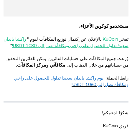
مستخدمو كوكوين الأعزاء،
تفخر
KuCoin
بالإعلان عن إكتمال توزيع المكافآت ليوم "
راكشا باندان
سعيد! تداول للحصول على راخي ومكافأة تصل إلى 1080 USDT!
".
وُزعت جميع المكافآت على حسابات الفائزين. يمكن للفائزين التحقق
مكافآتي
و
مركز المكافآت.
من حساباتهم من خلال الذهاب إلى
رابط الحملة:
يوم راكشا باندان سعيد! تداول للحصول على راخي
ومكافأة تصل إلى 1080 USDT!
شكرًا لدعمكم!
فريق KuCoin