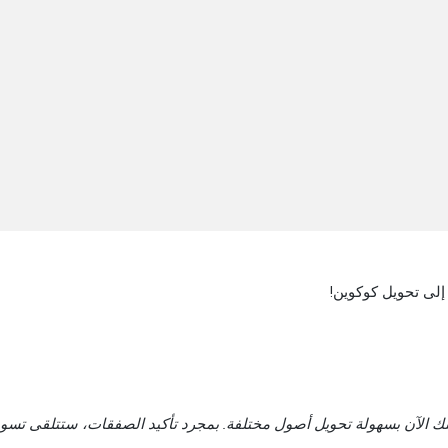
لى تحويل كوكوين!
روض مباشر (RFQ) حيث يمكنك الآن بسهولة تحويل أصول مختلفة. بمجرد تأكيد الصفقات، ستتلق