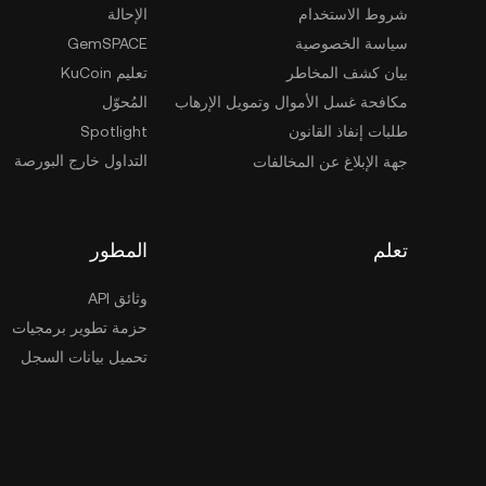
شروط الاستخدام
الإحالة
سياسة الخصوصية
GemSPACE
بيان كشف المخاطر
تعليم KuCoin
مكافحة غسل الأموال وتمويل الإرهاب
المُحوّل
طلبات إنفاذ القانون
Spotlight
التداول خارج البورصة
جهة الإبلاغ عن المخالفات
تعلم
المطور
وثائق API
حزمة تطوير برمجيات
تحميل بيانات السجل