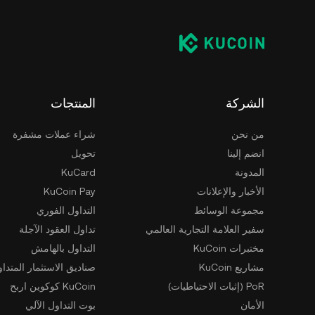
الشركة
المنتجات
من نحن
شراء عملات مشفرة
انضم إلينا
تحويل
المدونة
KuCard
الأخبار والإعلانات
KuCoin Pay
مجموعة الوسائط
التداول الفوري
سفير العلامة التجارية العالمي
تداول العقود الآجلة
مختبرات KuCoin
التداول بالهامش
مشاريع KuCoin
صناديق الاستثمار المتداو
PoR (إثبات الاحتياطيات)
KuCoin كوكوين اربح
الأمان
بوت التداول الآلي