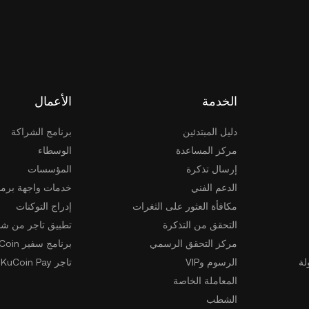
الخدمة
الأعمال
دليل المبتدئين
برنامج الشراكة
مركز المساعدة
الوسطاء
إرسال تذكرة
المؤسسات
الدعم الفني
خدمات واجهة برمج
مكافأة العثور على الثغرات
إدراج التوكنات
التحقق من التذكرة
تطبيق تاجر من شخ
مركز التحقق الرسمي
برنامج سفير KuCoin
لة
الرسوم وVIP
تاجر KuCoin Pay
المعاملة الخاصة
الشطب