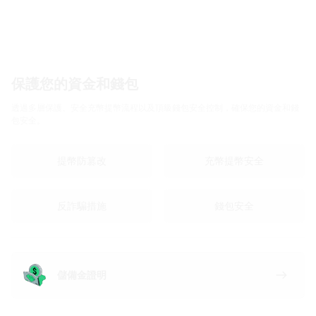
保護您的資金和錢包
透過多層保護、安全充幣提幣流程以及頂級錢包安全控制，確保您的資金和錢
包安全。
提幣防篡改
充幣提幣安全
反詐騙措施
錢包安全
儲備金證明