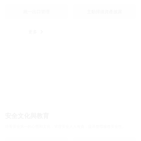
統一出口管理
主動掃描資產披露
更多
安全文化與教育
培養安全第一的心態和文化，管理安全人人有責，提高整體服務安全性。