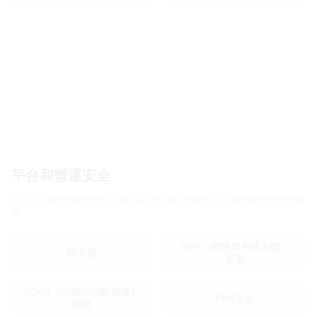
平台和營運安全
KuCoin設有多層防禦系統，提供24/7全天候安全運營，可及時回應任何安全事
故。
WAF（網路應用防火牆）
防火牆
部署
DDoS（分散式阻斷服務）
DNS安全
保護