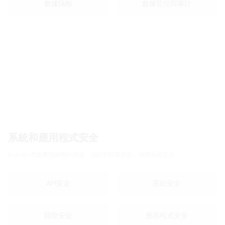
數據隔離
數據監控與審計
系統和應用程式安全
KuCoin 透過遵循嚴格的開發、測試和部署規範，保障系統安全。
API安全
系統安全
開發安全
應用程式安全