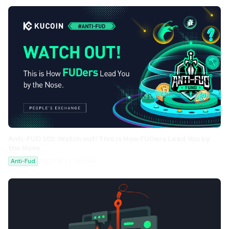
Anti-FUD 101: Watch out! This is How FUDers Lead You by
the Nose.
Anti-Fud
2022-08-11 19:43:44