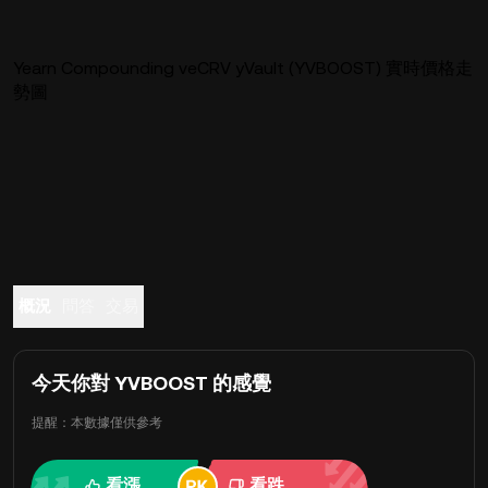
Yearn Compounding veCRV yVault (YVBOOST) 實時價格走
勢圖
概況
問答
交易
今天你對 YVBOOST 的感覺
提醒：本數據僅供參考
看漲
看跌