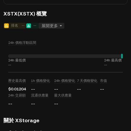
XSTX(XSTX) 概覽
排名
--
--
展開更多
24h 價格浮動區間
24h 最低價
24h 最高價
--
--
歷史最高價
1h 價格變化
24h 價格變化
7 天價格變化
市值
$0.01204
--
--
--
--
24h 交易額
流通供應量
最大供應量
--
--
--
關於 XStorage