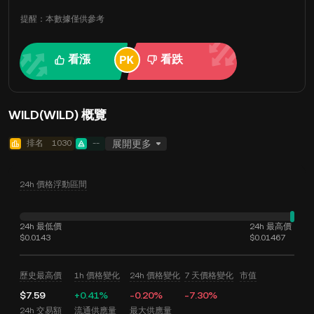
提醒：本數據僅供參考
看漲
看跌
WILD(WILD) 概覽
排名
1030
--
展開更多
24h 價格浮動區間
24h 最低價
24h 最高價
$0.0143
$0.01467
歷史最高價
1h 價格變化
24h 價格變化
7 天價格變化
市值
$7.59
+0.41%
-0.20%
-7.30%
24h 交易額
流通供應量
最大供應量