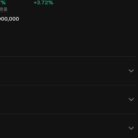
7%
+3.72%
應量
000,000
(TRAC) 的 USD 價格，其價格受供需和市場情緒影
RAC 到 USD
的實時匯率。