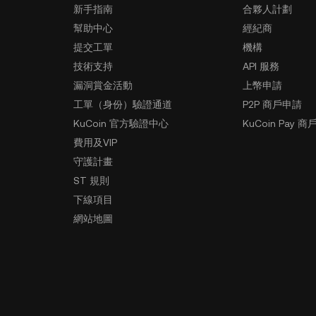
新手指南
合夥人計劃
幫助中心
經紀商
提交工單
機構
技術支持
API 服務
漏洞賞金活動
上幣申請
工單（身份）驗證通道
P2P 商戶申請
KuCoin 官方驗證中心
KuCoin Pay 商
費用及VIP
守護計畫
ST 規則
下線項目
網站地圖