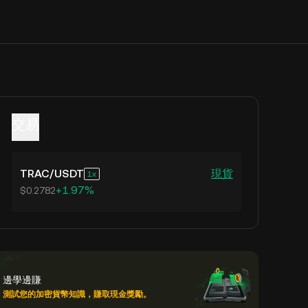
交易
TRAC
/
USDT
現貨
1
+1.97%
$0.2782
邊學邊賺
測試您的加密貨幣知識，賺取現金獎勵。