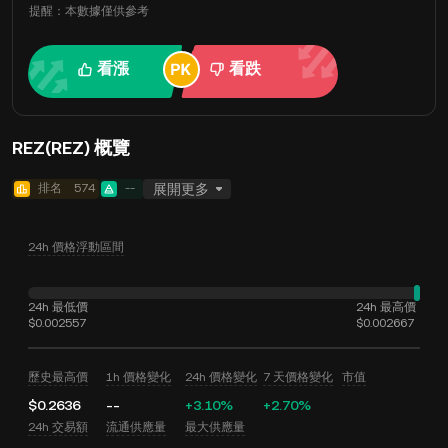
提醒：本數據僅供參考
看漲
看跌
REZ(REZ) 概覽
排名
574
--
展開更多
24h 價格浮動區間
24h 最低價
24h 最高價
$0.002557
$0.002667
歷史最高價
1h 價格變化
24h 價格變化
7 天價格變化
市值
$0.2636
--
+3.10%
+2.70%
24h 交易額
流通供應量
最大供應量