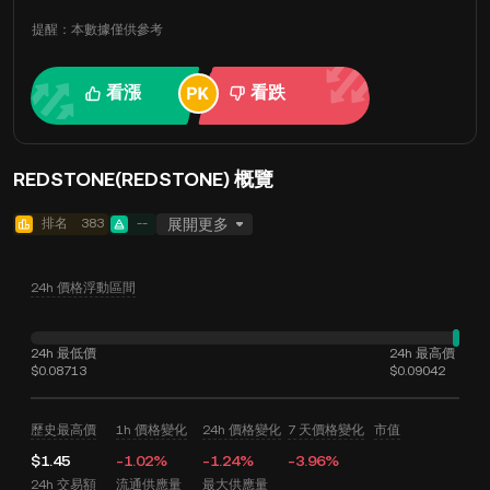
提醒：本數據僅供參考
看漲
看跌
REDSTONE(REDSTONE) 概覽
排名
383
--
展開更多
24h 價格浮動區間
24h 最低價
24h 最高價
$0.08713
$0.09042
歷史最高價
1h 價格變化
24h 價格變化
7 天價格變化
市值
$1.45
-1.02%
-1.24%
-3.96%
24h 交易額
流通供應量
最大供應量