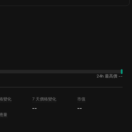
24h 最高價
--
價格變化
7 天價格變化
市值
--
--
應量