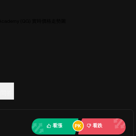
ts Academy (QG) 實時價格走勢圖
問答
看漲
看跌