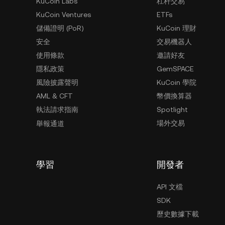
KuCoin Labs
杠杆交易
KuCoin Ventures
ETFs
儲備證明 (PoR)
KuCoin 理財
安全
交易機器人
使用條款
邀請好友
隱私政策
GemSPACE
風險披露聲明
KuCoin 學院
AML & CFT
幣價換算器
執法請求指南
Spotlight
場外交易
舉報通道
學習
開發者
API 文檔
SDK
歷史數據下載