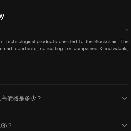
my
 of technological products oriented to the Blockchain. The
 smart conrtacts, consulting for companies & individuals,
) 歷史最高價格是多少？
QG)？