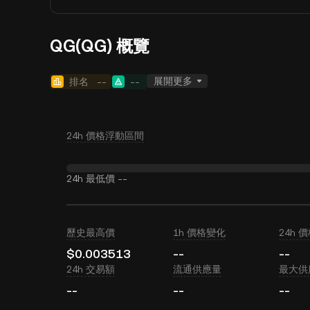
QG(QG) 概覽
展開更多
排名
--
--
24h 價格浮動區間
24h 最低價
--
歷史最高價
1h 價格變化
24h 
$0.003513
--
--
24h 交易額
流通供應量
最大供
--
--
--