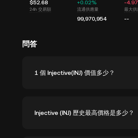
$52.68
+0.02%
-4.9
24h 交易額
流通供應量
最大供
99,970,954
--
問答
1 個 Injective(INJ) 價值多少？
KuCoin 實時更新 Injective(INJ) 的 U
Injective (INJ) 歷史最高價格是多少？
取
INJ 到 USD
的實時匯率。