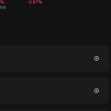
7%
-2.87%
應量
SD 價格，其價格受供需和市場情緒影響 。您可使用 KuCoin 計算器獲