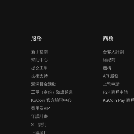
服務
商務
新手指南
合夥人計劃
幫助中心
經紀商
提交工單
機構
技術支持
API 服務
漏洞賞金活動
上幣申請
工單（身份）驗證通道
P2P 商戶申請
KuCoin 官方驗證中心
KuCoin Pay 商
費用及VIP
守護計畫
ST 規則
下線項目