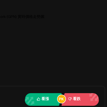
twork (GPN) 實時價格走勢圖
看漲
看跌