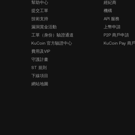
幫助中心
經紀商
提交工單
機構
技術支持
API 服務
漏洞賞金活動
上幣申請
工單（身份）驗證通道
P2P 商戶申請
KuCoin 官方驗證中心
KuCoin Pay 商
費用及VIP
守護計畫
ST 規則
下線項目
網站地圖