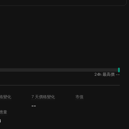
24h 最高價
--
價格變化
7 天價格變化
市值
--
應量
B