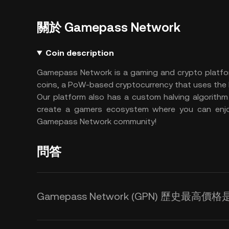
關於 Gamepass Network
Coin description
Gamepass Network is a gaming and crypto platfor
coins, a PoW-based cryptocurrency that uses th
Our platform also has a custom halving algorithm
create a gamers ecosystem where you can enjo
Gamepass Network community!
問答
Gamepass Network (GPN) 歷史最高價