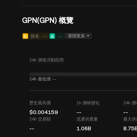
GPN(GPN) 概覽
展開更多
排名
--
--
24h 價格浮動區間
24h 最低價
--
歷史最高價
1h 價格變化
24h 
$0.004159
--
--
24h 交易額
流通供應量
最大供
--
1.06B
8.75