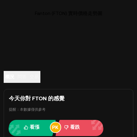
Fanton (FTON) 實時價格走勢圖
概況
問答
交易
今天你對 FTON 的感覺
提醒：本數據僅供參考
看漲
看跌