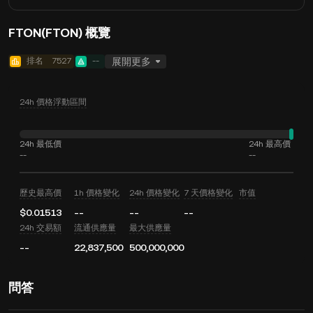
FTON(FTON) 概覽
排名
7527
--
展開更多
24h 價格浮動區間
24h 最低價
24h 最高價
--
--
歷史最高價
1h 價格變化
24h 價格變化
7 天價格變化
市值
$0.01513
--
--
--
24h 交易額
流通供應量
最大供應量
--
22,837,500
500,000,000
問答