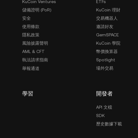
KuCoin Ventures
ETFs
儲備證明 (PoR)
KuCoin 理財
安全
交易機器人
使用條款
邀請好友
隱私政策
GemSPACE
風險披露聲明
KuCoin 學院
AML & CFT
幣價換算器
執法請求指南
Spotlight
場外交易
舉報通道
學習
開發者
API 文檔
SDK
歷史數據下載