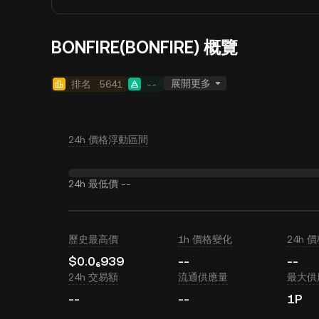
BONFIRE(BONFIRE) 概覽
展開更多
排名
5641
--
24h 價格浮動區間
24h 最低價
--
歷史最高價
1h 價格變化
24h 
$0.0₆939
--
--
24h 交易額
流通供應量
最大供
--
--
1P