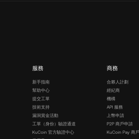
服務
商務
新手指南
合夥人計劃
幫助中心
經紀商
提交工單
機構
技術支持
API 服務
漏洞賞金活動
上幣申請
工單（身份）驗證通道
P2P 商戶申請
KuCoin 官方驗證中心
KuCoin Pay 商