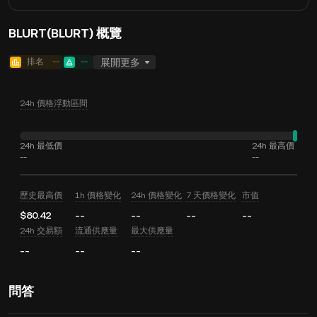
BLURT(BLURT) 概覽
排名
--
--
展開更多
24h 價格浮動區間
24h 最低價
24h 最高價
--
--
歷史最高價
1h 價格變化
24h 價格變化
7 天價格變化
市值
$80.42
--
--
--
--
24h 交易額
流通供應量
最大供應量
--
--
--
問答