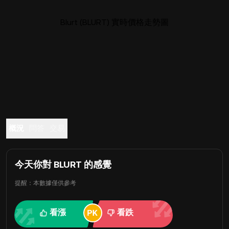
Blurt (BLURT) 實時價格走勢圖
概況
問答
交易
今天你對 BLURT 的感覺
提醒：本數據僅供參考
看漲
看跌