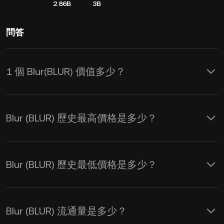
2.86B
3B
問答
1 個 Blur(BLUR) 價值多少？
KuCoin 實時更新 Blur(BLUR) 的 USD 價
格，其價格受供需和市場情緒影響 。您
Blur (BLUR) 歷史最高價格是多少？
可使用 KuCoin 計算器獲取
BLUR 到
USD
的實時匯率。
Blur (BLUR) 歷史最低價格是多少？
Blur (BLUR) 流通量是多少？