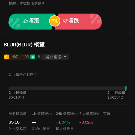
提醒：本數據僅供參考
看漲
看跌
BLUR(BLUR) 概覽
排名
405
B
展開更多
24h 價格浮動區間
24h 最低價
24h 最高價
$0.01344
$0.01542
歷史最高價
1h 價格變化
24h 價格變化
7 天價格變化
市值
$5.18
--
+1.84%
-3.82%
24h 交易額
流通供應量
最大供應量