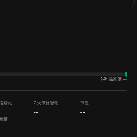
24h 最高價
--
價格變化
7 天價格變化
市值
--
--
應量