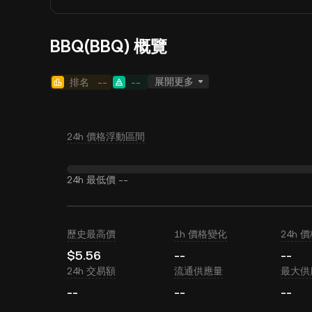
BBQ(BBQ) 概覽
展開更多
排名
--
--
24h 價格浮動區間
24h 最低價
--
歷史最高價
1h 價格變化
24h 
$5.56
--
--
24h 交易額
流通供應量
最大供
--
--
--