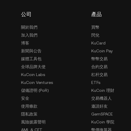
公司
產品
關於我們
買幣
加入我們
閃兌
博客
KuCard
新聞與公告
KuCoin Pay
媒體工具包
幣幣交易
全球品牌大使
合約交易
KuCoin Labs
杠杆交易
KuCoin Ventures
ETFs
儲備證明 (PoR)
KuCoin 理財
安全
交易機器人
使用條款
邀請好友
隱私政策
GemSPACE
風險披露聲明
KuCoin 學院
AML & CFT
幣價換算器