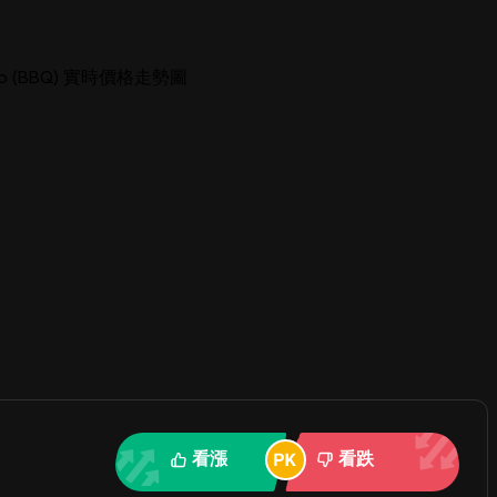
wap (BBQ) 實時價格走勢圖
看漲
看跌