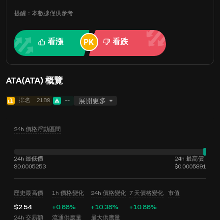
提醒：本數據僅供參考
看漲
看跌
ATA(ATA) 概覽
排名
2189
--
展開更多
24h 價格浮動區間
24h 最低價
24h 最高價
$0.0005253
$0.0005891
歷史最高價
1h 價格變化
24h 價格變化
7 天價格變化
市值
$2.54
+0.68%
+10.38%
+10.86%
24h 交易額
流通供應量
最大供應量