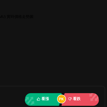
(AMU) 實時價格走勢圖
看漲
看跌