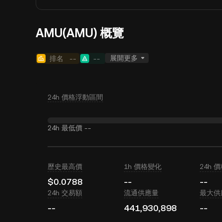
AMU(AMU) 概覽
展開更多
排名
--
--
24h 價格浮動區間
24h 最低價
--
歷史最高價
1h 價格變化
24h 
$0.0788
--
--
24h 交易額
流通供應量
最大供
--
441,930,898
--