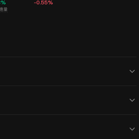
8%
-0.55%
應量
LT) 的 USD 價格，其價格受供需和市場情緒影響
 到 USD
的實時匯率。