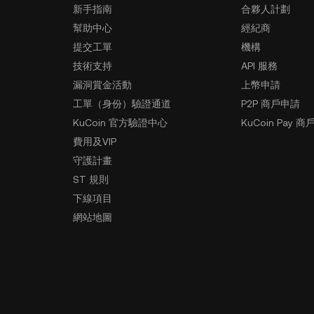
新手指南
合夥人計劃
幫助中心
經紀商
提交工單
機構
技術支持
API 服務
漏洞賞金活動
上幣申請
工單（身份）驗證通道
P2P 商戶申請
KuCoin 官方驗證中心
KuCoin Pay 商
費用及VIP
守護計畫
ST 規則
下線項目
網站地圖